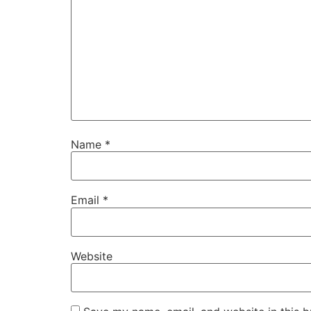
Name
*
Email
*
Website