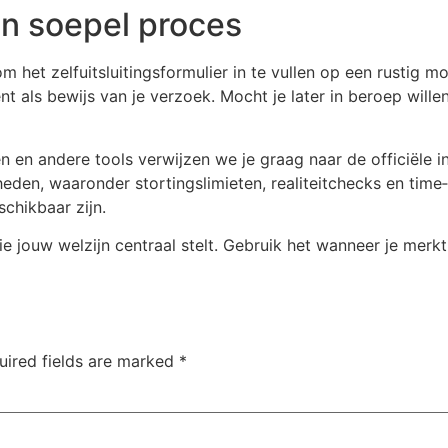
en soepel proces
et zelfuitsluitingsformulier in te vullen op een rustig m
als bewijs van je verzoek. Mocht je later in beroep willen
 en andere tools verwijzen we je graag naar de officiële 
heden, waaronder stortingslimieten, realiteitchecks en time‑
schikbaar zijn.
die jouw welzijn centraal stelt. Gebruik het wanneer je merkt
uired fields are marked
*