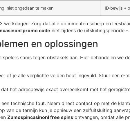
iting, niet ongedaan te maken
ID‑bewijs + 
3 werkdagen. Zorg dat alle documenten scherp en leesbaar z
ncasinonl promo code
niet tijdens de uitsluitingsperiode –
lemen en oplossingen
en spelers soms tegen obstakels aan. Hier behandelen we
er of je alle verplichte velden hebt ingevuld. Stuur een e‑m
dat het adresbewijs exact overeenkomt met het geregistre
 een technische fout. Neem direct contact op met de klante
p van de termijn kun je opnieuw een zelfuitsluiting aanvrag
geen
Zumospincasinonl free spins
ontvangen, omdat alle pr