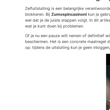
Zelfuitsluiting is een belangrijke verantwoord
blokkeren. Bij
Zumospincasinonl
kun je gebr
wel dat je de juiste stappen volgt. In dit arti
wat je kunt doen bij problemen.
Of je nu een pauze wilt nemen of definitief wil
beschermen. Het is een concrete maatregel di
op: tijdens de uitsluiting kun je geen inlogge