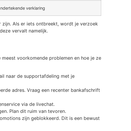
ondertekende verklaring
ijn. Als er iets ontbreekt, wordt je verzoek
 deze vervalt namelijk.
 de meest voorkomende problemen en hoe je ze
ail naar de supportafdeling met je
erde adres. Vraag een recenter bankafschrift
nservice via de livechat.
en. Plan dit ruim van tevoren.
omotions zijn geblokkeerd. Dit is een bewust