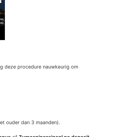
olg deze procedure nauwkeurig om
iet ouder dan 3 maanden).
onus
of
Zumospincasinonl no deposit
-