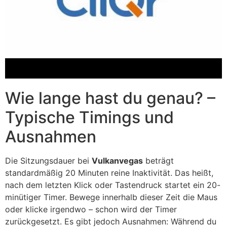
Wie lange hast du genau? –
Typische Timings und
Ausnahmen
Die Sitzungsdauer bei
Vulkanvegas
beträgt
standardmäßig 20 Minuten reine Inaktivität. Das heißt,
nach dem letzten Klick oder Tastendruck startet ein 20-
minütiger Timer. Bewege innerhalb dieser Zeit die Maus
oder klicke irgendwo – schon wird der Timer
zurückgesetzt. Es gibt jedoch Ausnahmen: Während du