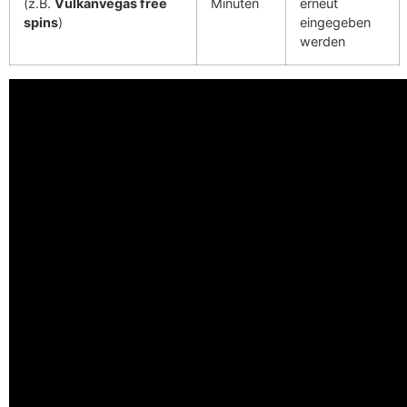
(z.B.
Vulkanvegas free
Minuten
erneut
spins
)
eingegeben
werden