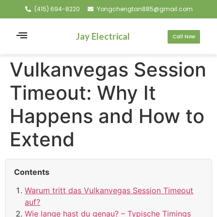
(415) 694-8220
Yongchengtan885@gmail.com
Jay Electrical
Call Now
Vulkanvegas Session
Timeout: Why It
Happens and How to
Extend
Contents
Warum tritt das Vulkanvegas Session Timeout
auf?
Wie lange hast du genau? – Typische Timings