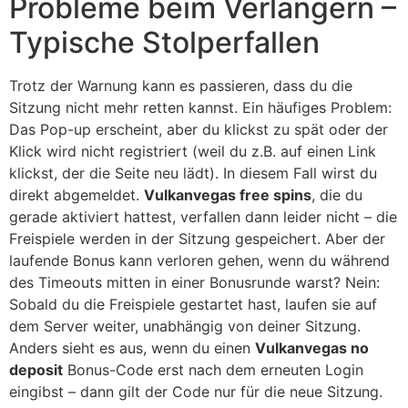
Probleme beim Verlängern –
Typische Stolperfallen
Trotz der Warnung kann es passieren, dass du die
Sitzung nicht mehr retten kannst. Ein häufiges Problem:
Das Pop-up erscheint, aber du klickst zu spät oder der
Klick wird nicht registriert (weil du z.B. auf einen Link
klickst, der die Seite neu lädt). In diesem Fall wirst du
direkt abgemeldet.
Vulkanvegas free spins
, die du
gerade aktiviert hattest, verfallen dann leider nicht – die
Freispiele werden in der Sitzung gespeichert. Aber der
laufende Bonus kann verloren gehen, wenn du während
des Timeouts mitten in einer Bonusrunde warst? Nein:
Sobald du die Freispiele gestartet hast, laufen sie auf
dem Server weiter, unabhängig von deiner Sitzung.
Anders sieht es aus, wenn du einen
Vulkanvegas no
deposit
Bonus-Code erst nach dem erneuten Login
eingibst – dann gilt der Code nur für die neue Sitzung.