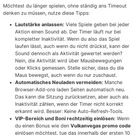
Möchtest du länger spielen, ohne ständig ans Timeout
denken zu müssen, nutze diese Tipps:
Lautstärke anlassen:
Viele Spiele geben bei jeder
Aktion einen Sound ab. Der Timer läuft nur bei
kompletter Inaktivität. Wenn du also das Spiel
laufen lässt, auch wenn du nicht drückst, kann der
Sound dennoch als Aktivität gewertet werden?
Nein, die Aktivität wird über Mausbewegungen
oder Klicks gemessen. Stelle sicher, dass du die
Maus bewegst, auch wenn du nur zuschaust.
Automatisches Neuladen vermeiden:
Manche
Browser-Add-ons laden Seiten automatisch neu.
Das kann die Sitzung zurücksetzen, aber auch als
Inaktivität zählen, wenn der Timer nicht korrekt
erkannt wird. Besser: Keine Auto-Refresh-Tools.
VIP-Bereich und Boni rechtzeitig einlösen:
Wenn
du einen Bonus wie den
Vulkanvegas promo code
einlösen möchtest, tue das innerhalb der ersten 10