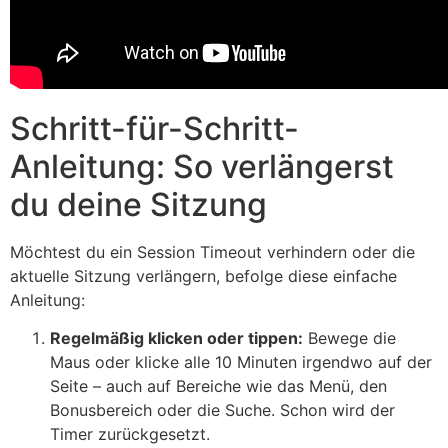
Schritt-für-Schritt-
Anleitung: So verlängerst
du deine Sitzung
Möchtest du ein Session Timeout verhindern oder die
aktuelle Sitzung verlängern, befolge diese einfache
Anleitung:
Regelmäßig klicken oder tippen:
Bewege die
Maus oder klicke alle 10 Minuten irgendwo auf der
Seite – auch auf Bereiche wie das Menü, den
Bonusbereich oder die Suche. Schon wird der
Timer zurückgesetzt.