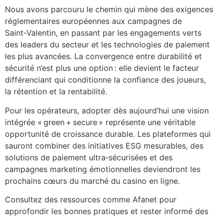
Nous avons parcouru le chemin qui mène des exigences
réglementaires européennes aux campagnes de
Saint‑Valentin, en passant par les engagements verts
des leaders du secteur et les technologies de paiement
les plus avancées. La convergence entre durabilité et
sécurité n’est plus une option : elle devient le facteur
différenciant qui conditionne la confiance des joueurs,
la rétention et la rentabilité.
Pour les opérateurs, adopter dès aujourd’hui une vision
intégrée « green + secure » représente une véritable
opportunité de croissance durable. Les plateformes qui
sauront combiner des initiatives ESG mesurables, des
solutions de paiement ultra‑sécurisées et des
campagnes marketing émotionnelles deviendront les
prochains cœurs du marché du casino en ligne.
Consultez des ressources comme Afanet pour
approfondir les bonnes pratiques et rester informé des