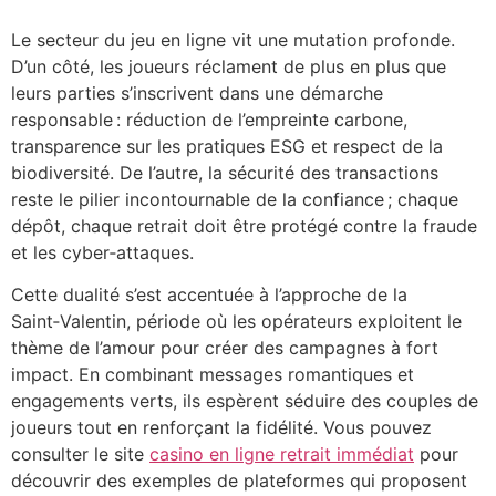
Le secteur du jeu en ligne vit une mutation profonde.
D’un côté, les joueurs réclament de plus en plus que
leurs parties s’inscrivent dans une démarche
responsable : réduction de l’empreinte carbone,
transparence sur les pratiques ESG et respect de la
biodiversité. De l’autre, la sécurité des transactions
reste le pilier incontournable de la confiance ; chaque
dépôt, chaque retrait doit être protégé contre la fraude
et les cyber‑attaques.
Cette dualité s’est accentuée à l’approche de la
Saint‑Valentin, période où les opérateurs exploitent le
thème de l’amour pour créer des campagnes à fort
impact. En combinant messages romantiques et
engagements verts, ils espèrent séduire des couples de
joueurs tout en renforçant la fidélité. Vous pouvez
consulter le site
casino en ligne retrait immédiat
pour
découvrir des exemples de plateformes qui proposent