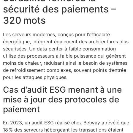
sécurité des paiements –
320 mots
Les serveurs modernes, conçus pour l’efficacité
énergétique, intègrent également des architectures plus
sécurisées. Un data‑center à faible consommation
utilise des processeurs à faible puissance qui génèrent
moins de chaleur, réduisant ainsi le besoin de systèmes
de refroidissement complexes, souvent points d’entrée
pour les attaques physiques.
Cas d’audit ESG menant à une
mise à jour des protocoles de
paiement
En 2023, un audit ESG réalisé chez Betway a révélé que
18 % des serveurs hébergeant les transactions étaient