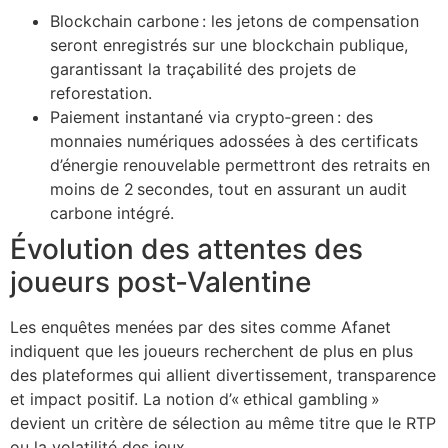
Blockchain carbone : les jetons de compensation
seront enregistrés sur une blockchain publique,
garantissant la traçabilité des projets de
reforestation.
Paiement instantané via crypto‑green : des
monnaies numériques adossées à des certificats
d’énergie renouvelable permettront des retraits en
moins de 2 secondes, tout en assurant un audit
carbone intégré.
Évolution des attentes des
joueurs post‑Valentine
Les enquêtes menées par des sites comme Afanet
indiquent que les joueurs recherchent de plus en plus
des plateformes qui allient divertissement, transparence
et impact positif. La notion d’« ethical gambling »
devient un critère de sélection au même titre que le RTP
ou la volatilité des jeux.