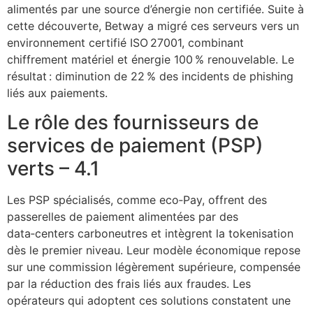
alimentés par une source d’énergie non certifiée. Suite à
cette découverte, Betway a migré ces serveurs vers un
environnement certifié ISO 27001, combinant
chiffrement matériel et énergie 100 % renouvelable. Le
résultat : diminution de 22 % des incidents de phishing
liés aux paiements.
Le rôle des fournisseurs de
services de paiement (PSP)
verts – 4.1
Les PSP spécialisés, comme eco‑Pay, offrent des
passerelles de paiement alimentées par des
data‑centers carboneutres et intègrent la tokenisation
dès le premier niveau. Leur modèle économique repose
sur une commission légèrement supérieure, compensée
par la réduction des frais liés aux fraudes. Les
opérateurs qui adoptent ces solutions constatent une