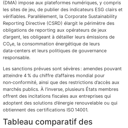
(DMA) impose aux plateformes numériques, y compris
les sites de jeu, de publier des indicateurs ESG clairs et
vérifiables. Parallèlement, la Corporate Sustainability
Reporting Directive (CSRD) élargit le périmètre des
obligations de reporting aux opérateurs de jeux
d’argent, les obligeant à détailler leurs émissions de
CO₂e, la consommation énergétique de leurs
data‑centers et leurs politiques de gouvernance
responsable.
Les sanctions prévues sont sévères : amendes pouvant
atteindre 4 % du chiffre d’affaires mondial pour
non‑conformité, ainsi que des restrictions d’accès aux
marchés publics. À l’inverse, plusieurs États membres
offrent des incitations fiscales aux entreprises qui
adoptent des solutions d’énergie renouvelable ou qui
obtiennent des certifications ISO 14001.
Tableau comparatif des