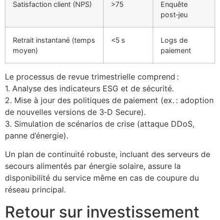
Satisfaction client (NPS)
>75
Enquête
post‑jeu
Retrait instantané (temps
<5 s
Logs de
moyen)
paiement
Le processus de revue trimestrielle comprend :
1. Analyse des indicateurs ESG et de sécurité.
2. Mise à jour des politiques de paiement (ex. : adoption
de nouvelles versions de 3‑D Secure).
3. Simulation de scénarios de crise (attaque DDoS,
panne d’énergie).
Un plan de continuité robuste, incluant des serveurs de
secours alimentés par énergie solaire, assure la
disponibilité du service même en cas de coupure du
réseau principal.
Retour sur investissement