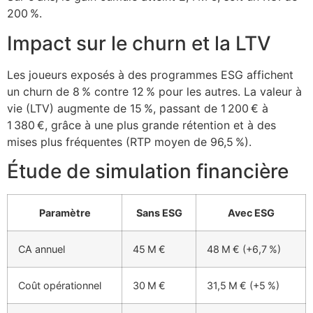
200 %.
Impact sur le churn et la LTV
Les joueurs exposés à des programmes ESG affichent
un churn de 8 % contre 12 % pour les autres. La valeur à
vie (LTV) augmente de 15 %, passant de 1 200 € à
1 380 €, grâce à une plus grande rétention et à des
mises plus fréquentes (RTP moyen de 96,5 %).
Étude de simulation financière
Paramètre
Sans ESG
Avec ESG
CA annuel
45 M €
48 M € (+6,7 %)
Coût opérationnel
30 M €
31,5 M € (+5 %)