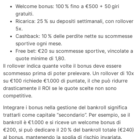
Welcome bonus: 100 % fino a €500 + 50 giri
gratuiti.
Ricarica: 25 % su depositi settimanali, con rollover
5x.
Cashback: 10 % delle perdite nette su scommesse
sportive ogni mese.
Free bet: €20 su scommesse sportive, vincolate a
quote minime di 1,80.
Il rollover indica quante volte il bonus deve essere
scommesso prima di poter prelevare. Un rollover di 10x
su €100 richiede €1.000 di puntate, il che può ridurre
drasticamente il ROI se le quote scelte non sono
competitive.
Integrare i bonus nella gestione del bankroll significa
trattarli come capitale “secondario”. Per esempio, se il
bankroll è €1.000 e si riceve un welcome bonus di
€200, si può dedicare il 20 % del bankroll totale (€240)
al bonus, mantenendo la soglia di rischio invariata.