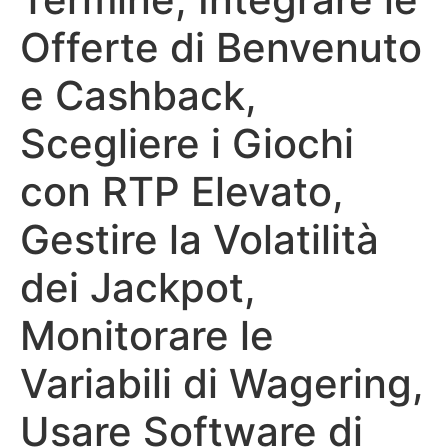
Offerte di Benvenuto
e Cashback,
Scegliere i Giochi
con RTP Elevato,
Gestire la Volatilità
dei Jackpot,
Monitorare le
Variabili di Wagering,
Usare Software di