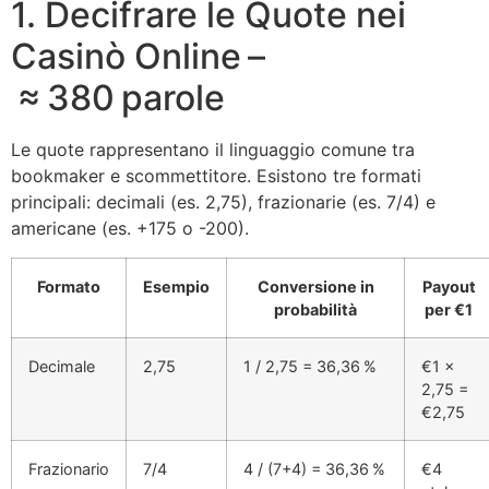
1. Decifrare le Quote nei
Casinò Online –
≈ 380 parole
Le quote rappresentano il linguaggio comune tra
bookmaker e scommettitore. Esistono tre formati
principali: decimali (es. 2,75), frazionarie (es. 7/4) e
americane (es. +175 o -200).
Formato
Esempio
Conversione in
Payout
probabilità
per €1
Decimale
2,75
1 / 2,75 = 36,36 %
€1 ×
2,75 =
€2,75
Frazionario
7/4
4 / (7+4) = 36,36 %
€4