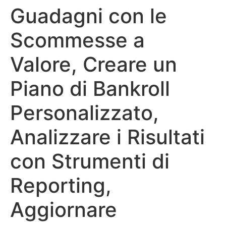
Guadagni con le
Scommesse a
Valore, Creare un
Piano di Bankroll
Personalizzato,
Analizzare i Risultati
con Strumenti di
Reporting,
Aggiornare