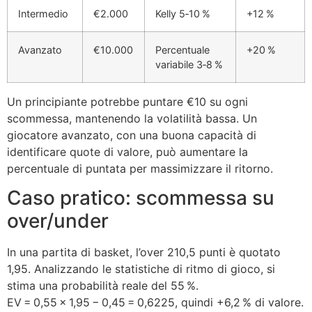
Intermedio
€2.000
Kelly 5‑10 %
+12 %
Avanzato
€10.000
Percentuale
+20 %
variabile 3‑8 %
Un principiante potrebbe puntare €10 su ogni
scommessa, mantenendo la volatilità bassa. Un
giocatore avanzato, con una buona capacità di
identificare quote di valore, può aumentare la
percentuale di puntata per massimizzare il ritorno.
Caso pratico: scommessa su
over/under
In una partita di basket, l’over 210,5 punti è quotato
1,95. Analizzando le statistiche di ritmo di gioco, si
stima una probabilità reale del 55 %.
EV = 0,55 × 1,95 − 0,45 = 0,6225, quindi +6,2 % di valore.