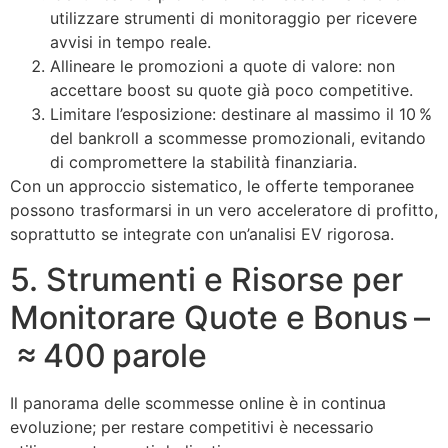
utilizzare strumenti di monitoraggio per ricevere
avvisi in tempo reale.
Allineare le promozioni a quote di valore: non
accettare boost su quote già poco competitive.
Limitare l’esposizione: destinare al massimo il 10 %
del bankroll a scommesse promozionali, evitando
di compromettere la stabilità finanziaria.
Con un approccio sistematico, le offerte temporanee
possono trasformarsi in un vero acceleratore di profitto,
soprattutto se integrate con un’analisi EV rigorosa.
5. Strumenti e Risorse per
Monitorare Quote e Bonus –
≈ 400 parole
Il panorama delle scommesse online è in continua
evoluzione; per restare competitivi è necessario