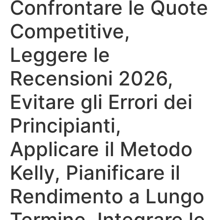
Confrontare le Quote
Competitive,
Leggere le
Recensioni 2026,
Evitare gli Errori dei
Principianti,
Applicare il Metodo
Kelly, Pianificare il
Rendimento a Lungo
Termine, Integrare le