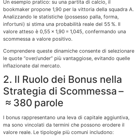
Un esempio pratico: su una partita di calcio, il
bookmaker propone 1,90 per la vittoria della squadra A.
Analizzando le statistiche (possesso palla, forma,
infortuni) si stima una probabilità reale del 55 %. Il
valore atteso è 0,55 × 1,90 = 1,045, confermando una
scommessa a valore positivo.
Comprendere queste dinamiche consente di selezionare
le quote “over/under” più vantaggiose, evitando quelle
inflazionate dal mercato.
2. Il Ruolo dei Bonus nella
Strategia di Scommessa –
≈ 380 parole
I bonus rappresentano una leva di capitale aggiuntiva,
ma sono vincolati da termini che possono erodere il
valore reale. Le tipologie più comuni includono: