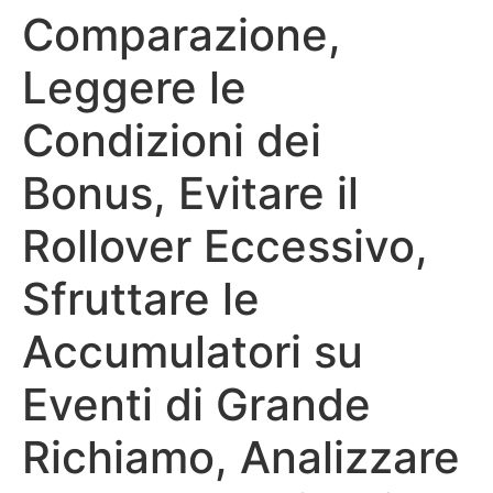
Comparazione,
Leggere le
Condizioni dei
Bonus, Evitare il
Rollover Eccessivo,
Sfruttare le
Accumulatori su
Eventi di Grande
Richiamo, Analizzare