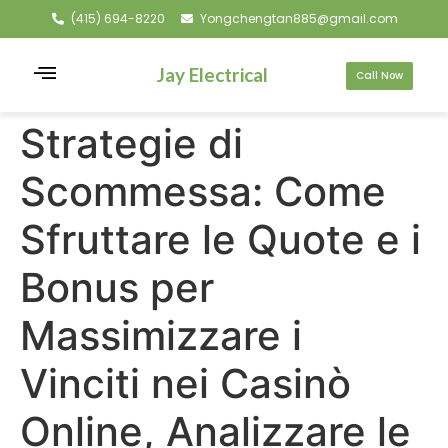
(415) 694-8220
Yongchengtan885@gmail.com
Jay Electrical
Call Now
Strategie di
Scommessa: Come
Sfruttare le Quote e i
Bonus per
Massimizzare i
Vinciti nei Casinò
Online, Analizzare le