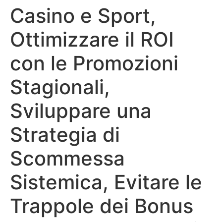
Casino e Sport,
Ottimizzare il ROI
con le Promozioni
Stagionali,
Sviluppare una
Strategia di
Scommessa
Sistemica, Evitare le
Trappole dei Bonus