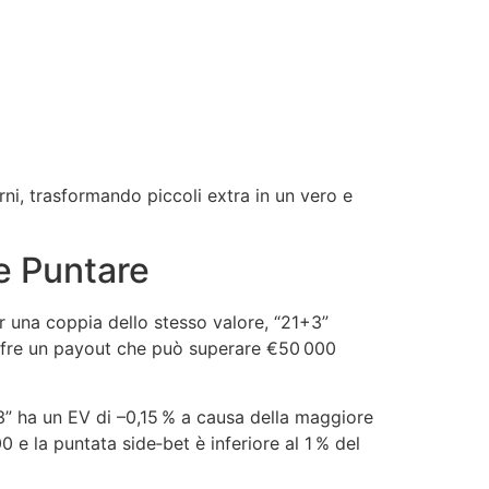
rni, trasformando piccoli extra in un vero e
e Puntare
er una coppia dello stesso valore, “21+3”
offre un payout che può superare €50 000
+3” ha un EV di –0,15 % a causa della maggiore
 e la puntata side‑bet è inferiore al 1 % del