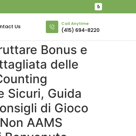
Call Anytime
ntact Us
(415) 694-8220
ruttare Bonus e
tagliata delle
 Counting
 Sicuri, Guida
onsigli di Gioco
ne Non AAMS