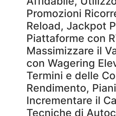
Affidabile, Utiliz
Promozioni Ricorr
Reload, Jackpot P
Piattaforme con RT
Massimizzare il Va
con Wagering Elev
Termini e delle Co
Rendimento, Piani
Incrementare il Ca
Tecniche di Autoco