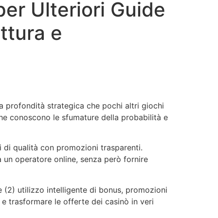
per Ulteriori Guide
ttura e
a profondità strategica che pochi altri giochi
he conoscono le sfumature della probabilità e
 di qualità con promozioni trasparenti.
 un operatore online, senza però fornire
 e (2) utilizzo intelligente di bonus, promozioni
 e trasformare le offerte dei casinò in veri