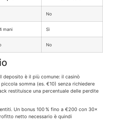
No
 4 mani
Sì
o
No
io
 deposito è il più comune: il casinò
una piccola somma (es. €10) senza richiedere
ck restituisce una percentuale delle perdite
nsentiti. Un bonus 100 % fino a €200 con 30×
ofitto netto necessario è quindi