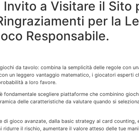
nvito a Visitare il Sito 
 Ringraziamenti per la Le
ioco Responsabile.
 giochi da tavolo: combina la semplicità delle regole con un
con un leggero vantaggio matematico, i giocatori esperti c
robabilità a loro favore.
 è fondamentale scegliere piattaforme che combinino giochi
amica delle caratteristiche da valutare quando si seleziona
iche di gioco avanzate, dalla basic strategy al card counting,
 ridurre il rischio, aumentare il valore atteso delle tue mani