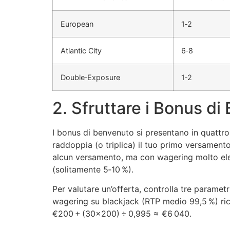
European
1‑2
Atlantic City
6‑8
Double‑Exposure
1‑2
2. Sfruttare i Bonus di
I bonus di benvenuto si presentano in quattro 
raddoppia (o triplica) il tuo primo versamento
alcun versamento, ma con wagering molto eleva
(solitamente 5‑10 %).
Per valutare un’offerta, controlla tre parame
wagering su blackjack (RTP medio 99,5 %) rich
€200 + (30×200) ÷ 0,995 ≈ €6 040.