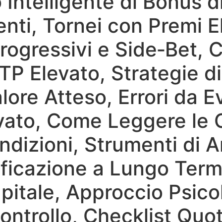
zo Intelligente di Bonus 
enti, Tornei con Premi E
rogressivi e Side‑Bet, C
P Elevato, Strategie di
lore Atteso, Errori da E
ato, Come Leggere le C
ndizioni, Strumenti di An
ficazione a Lungo Term
pitale, Approccio Psicol
ntrollo, Checklist Quot