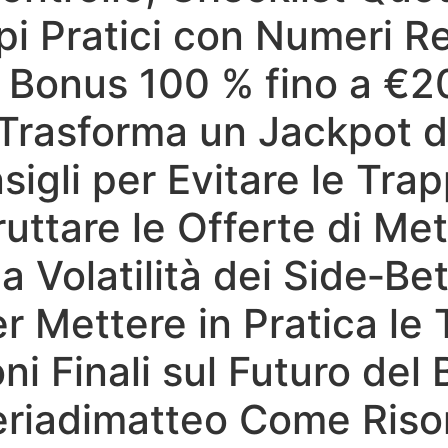
i Pratici con Numeri Rea
n Bonus 100 % fino a €2
Trasforma un Jackpot d
igli per Evitare le Trap
uttare le Offerte di Me
la Volatilità dei Side‑Be
per Mettere in Pratica le
ioni Finali sul Futuro del
zeriadimatteo Come Riso