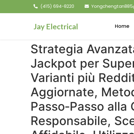
(415) 694-8220
Yongchengtan885
Jay Electrical
Home
Strategia Avanzat
Jackpot per Supera
Varianti più Reddi
Aggiornate, Metod
Passo‑Passo alla G
Responsabile, Sc