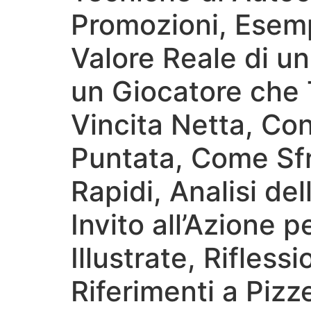
Promozioni, Esemp
Valore Reale di u
un Giocatore che 
Vincita Netta, Cons
Puntata, Come Sfr
Rapidi, Analisi del
Invito all’Azione 
Illustrate, Rifless
Riferimenti a Piz