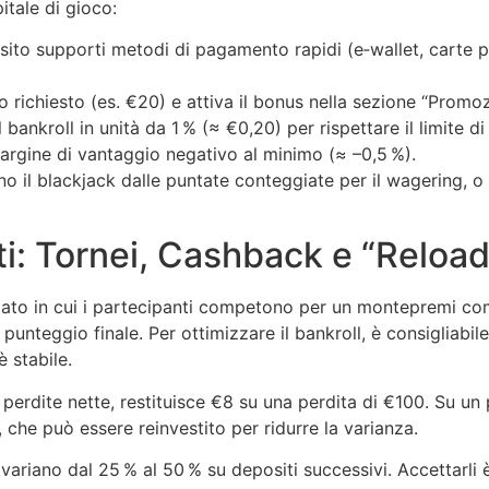
itale di gioco:
il sito supporti metodi di pagamento rapidi (e‑wallet, carte
 richiesto (es. €20) e attiva il bonus nella sezione “Promoz
il bankroll in unità da 1 % (≈ €0,20) per rispettare il limit
argine di vantaggio negativo al minimo (≈ –0,5 %).
no il blackjack dalle puntate conteggiate per il wagering, 
ti: Tornei, Cashback e “Reload
itato in cui i partecipanti competono per un montepremi co
 punteggio finale. Per ottimizzare il bankroll, è consigliabi
 stabile.
 perdite nette, restituisce €8 su una perdita di €100. Su u
0, che può essere reinvestito per ridurre la varianza.
i variano dal 25 % al 50 % su depositi successivi. Accettarl