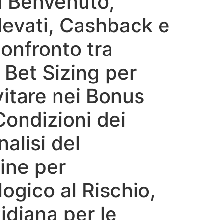
di Benvenuto,
levati, Cashback e
onfronto tra
 Bet Sizing per
vitare nei Bonus
ondizioni dei
alisi del
ine per
ogico al Rischio,
idiana per le