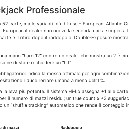
kjack Professionale
 52 carte, ma le varianti più diffuse – European, Atlantic 
e European il dealer non riceve la seconda carta scoperta fi
carte e il ritiro dopo il raddoppio. Double‑Exposure mostr
i una mano “hard 12” contro un dealer che mostra un 2 è circ
ione di stare o chiedere un “hit”.
a obbligatorio: indica la mossa ottimale per ogni combinazi
 esitazione riduce l’errore umano a meno dell’1 %.
la leva più potente. Il sistema Hi‑Lo assegna +1 alle carte 2‑
per il numero di mazzi residui; un true count ≥ +2 suggerisc
ono un “shuffle tracking” automatico che rende il conteggi
 di mazzi
Raddoppio