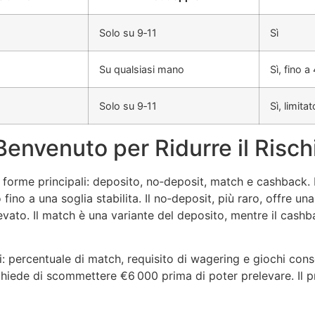
Solo su 9‑11
Sì
Su qualsiasi mano
Sì, fino a
Solo su 9‑11
Sì, limitat
 Benvenuto per Ridurre il Risch
forme principali: deposito, no‑deposit, match e cashback. Il
 fino a una soglia stabilita. Il no‑deposit, più raro, offre 
to. Il match è una variante del deposito, mentre il cashba
tri: percentuale di match, requisito di wagering e giochi co
iede di scommettere €6 000 prima di poter prelevare. Il pr