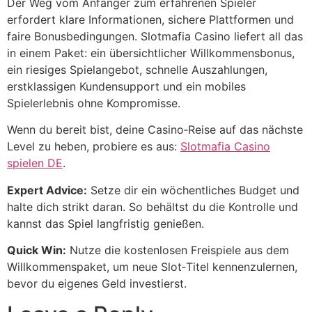
Der Weg vom Anfänger zum erfahrenen Spieler
erfordert klare Informationen, sichere Plattformen und
faire Bonusbedingungen. Slotmafia Casino liefert all das
in einem Paket: ein übersichtlicher Willkommensbonus,
ein riesiges Spielangebot, schnelle Auszahlungen,
erstklassigen Kundensupport und ein mobiles
Spielerlebnis ohne Kompromisse.
Wenn du bereit bist, deine Casino‑Reise auf das nächste
Level zu heben, probiere es aus:
Slotmafia Casino
spielen DE
.
Expert Advice:
Setze dir ein wöchentliches Budget und
halte dich strikt daran. So behältst du die Kontrolle und
kannst das Spiel langfristig genießen.
Quick Win:
Nutze die kostenlosen Freispiele aus dem
Willkommenspaket, um neue Slot‑Titel kennenzulernen,
bevor du eigenes Geld investierst.