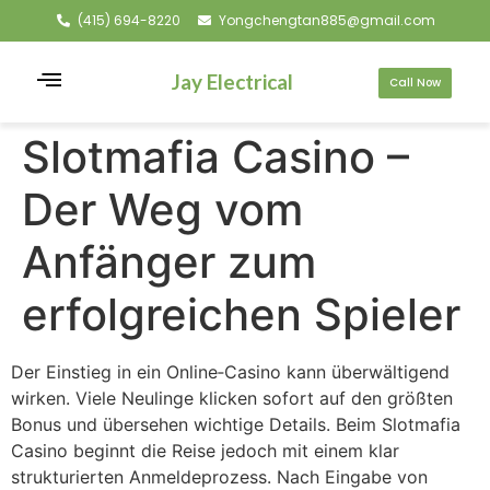
(415) 694-8220
Yongchengtan885@gmail.com
Jay Electrical
Call Now
Slotmafia Casino –
Der Weg vom
Anfänger zum
erfolgreichen Spieler
Der Einstieg in ein Online‑Casino kann überwältigend
wirken. Viele Neulinge klicken sofort auf den größten
Bonus und übersehen wichtige Details. Beim Slotmafia
Casino beginnt die Reise jedoch mit einem klar
strukturierten Anmeldeprozess. Nach Eingabe von