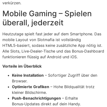
verkürzen.
Mobile Gaming – Spielen
überall, jederzeit
Heutzutage spielt fast jeder auf dem Smartphone. Das
mobile Layout von Slotmafia ist vollständig
HTML5‑basiert, sodass keine zusätzliche App nötig ist.
Alle Slots, Live‑Dealer‑Tische und das Bonus‑Dashboard
funktionieren flüssig auf Android und iOS.
Vorteile im Überblick
Keine Installation
– Sofortiger Zugriff über den
Browser.
Optimierte Grafiken
– Hohe Bildqualität trotz
kleiner Bildschirme.
Push‑Benachrichtigungen
– Erhalte
Bonus‑Updates direkt auf dein Handy.