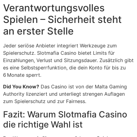
Verantwortungsvolles
Spielen – Sicherheit steht
an erster Stelle
Jeder seriöse Anbieter integriert Werkzeuge zum
Spielerschutz. Slotmafia Casino bietet Limits für
Einzahlungen, Verlust und Sitzungsdauer. Zusätzlich gibt
es eine Selbstsperrfunktion, die dein Konto für bis zu
6 Monate sperrt.
Did You Know?
Das Casino ist von der Malta Gaming
Authority lizenziert und unterliegt strengen Auflagen
zum Spielerschutz und zur Fairness.
Fazit: Warum Slotmafia Casino
die richtige Wahl ist