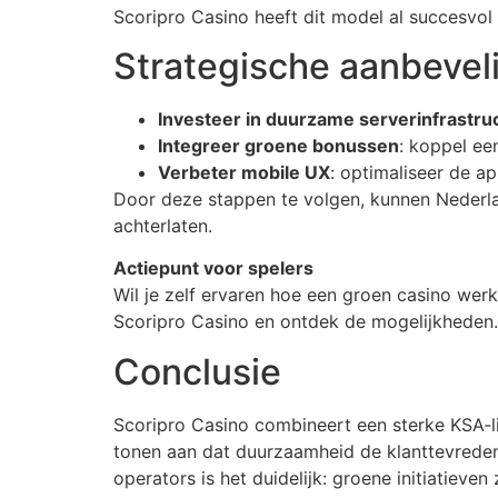
Scoripro Casino heeft dit model al succesvo
Strategische aanbevel
Investeer in duurzame serverinfrastru
Integreer groene bonussen
: koppel ee
Verbeter mobile UX
: optimaliseer de ap
Door deze stappen te volgen, kunnen Nederlan
achterlaten.
Actiepunt voor spelers
Wil je zelf ervaren hoe een groen casino we
Scoripro Casino en ontdek de mogelijkheden.
Conclusie
Scoripro Casino combineert een sterke KSA‑lic
tonen aan dat duurzaamheid de klanttevredenh
operators is het duidelijk: groene initiatiev