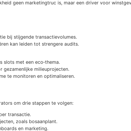
ijkheid geen marketingtruc is, maar een driver voor winstge
e bij stijgende transactievolumes.
ren kan leiden tot strengere audits.
ls slots met een eco‑thema.
r gezamenlijke milieuprojecten.
ime te monitoren en optimaliseren.
ators om drie stappen te volgen:
er transactie.
jecten, zoals bosaanplant.
shboards en marketing.