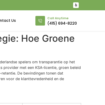
Call Anytime
ntact Us
(415) 694-8220
tegie: Hoe Groene
ederlandse spelers om transparantie op het
 provider met een KSA‑licentie, groen beleid
s‑retentie. De bevindingen tonen dat
ren voor de klanttevredenheid en de