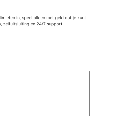
mieten in, speel alleen met geld dat je kunt
 zelfuitsluiting en 24/7 support.