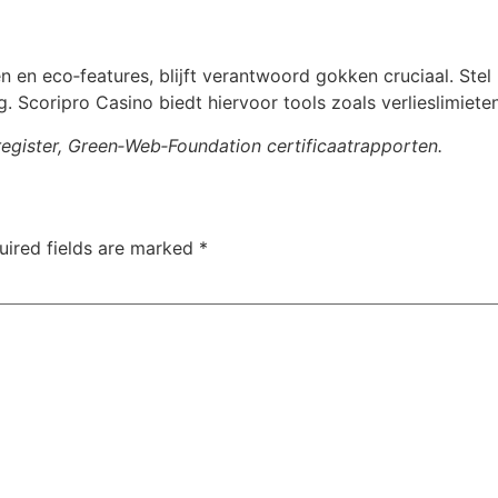
n eco‑features, blijft verantwoord gokken cruciaal. Stel li
 Scoripro Casino biedt hiervoor tools zoals verlieslimieten,
register, Green‑Web‑Foundation certificaatrapporten.
uired fields are marked
*