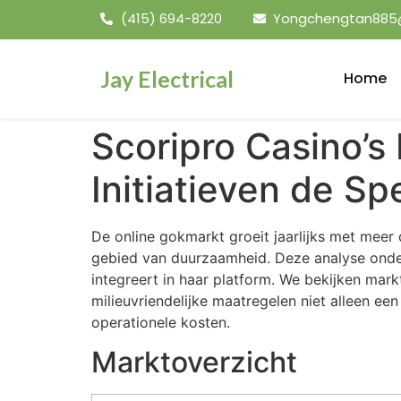
(415) 694-8220
Yongchengtan885
Jay Electrical
Home
Scoripro Casino’s 
Initiatieven de Sp
De online gokmarkt groeit jaarlijks met meer 
gebied van duurzaamheid. Deze analyse onderz
integreert in haar platform. We bekijken mark
milieuvriendelijke maatregelen niet alleen 
operationele kosten.
Marktoverzicht