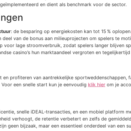
l geïmplementeerd en dient als benchmark voor de sector.
ingen
ctuur
: de besparing op energiekosten kan tot 15 % oplopen
n deel van de bonus aan milieuprojecten om spelers te moti
p voor lage stroomverbruik, zodat spelers langer blijven sp
dse casino’s hun marktaandeel vergroten en tegelijkertijd
rkt en profiteren van aantrekkelijke sportweddenschappen,
 Voor een snelle start kun je eenvoudig
klik hier
om je acco
entie, snelle iDEAL‑transacties, en een mobiel platform met
eid verhoogt, de retentie verbetert en zelfs de gemiddelde
en zijn geen bijzaak, maar een essentieel onderdeel van een