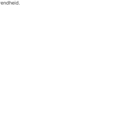
vendheid.