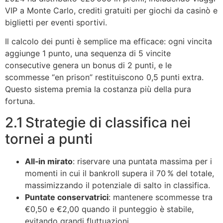
VIP a Monte Carlo, crediti gratuiti per giochi da casinò e
biglietti per eventi sportivi.
Il calcolo dei punti è semplice ma efficace: ogni vincita
aggiunge 1 punto, una sequenza di 5 vincite
consecutive genera un bonus di 2 punti, e le
scommesse “en prison” restituiscono 0,5 punti extra.
Questo sistema premia la costanza più della pura
fortuna.
2.1 Strategie di classifica nei
tornei a punti
All‑in mirato
: riservare una puntata massima per i
momenti in cui il bankroll supera il 70 % del totale,
massimizzando il potenziale di salto in classifica.
Puntate conservatrici
: mantenere scommesse tra
€0,50 e €2,00 quando il punteggio è stabile,
evitando grandi fluttuazioni.