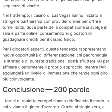
sequenze di vincite.
Nel frattempo, i casinò di Las Vegas hanno iniziato a
stringere partnership con provider online per offrire
tornei ibridi, dove parte della competizione si svolge in
sala e parte online, consentendo ai giocatori di
guadagnare crediti per il casinò fisico.
Per i giocatori esperti, queste tendenze rappresentano
nuove opportunità di differenziazione: chi padroneggia
le strategie di puntata tradizionali potrà sfruttare l’AI per
affinare ulteriormente il proprio approccio, mentre l’AR
aggiungerà un livello di immersione che rende ogni giro
più coinvolgente.
Conclusione — 200 parole
I tornei di roulette europei stanno ridefinendo il modo in
cui viviamo il gioco d’azzardo. Grazie al single zero, a