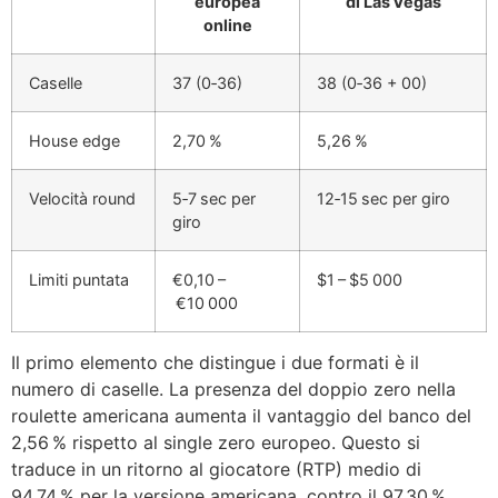
europea
di Las Vegas
online
Caselle
37 (0‑36)
38 (0‑36 + 00)
House edge
2,70 %
5,26 %
Velocità round
5‑7 sec per
12‑15 sec per giro
giro
Limiti puntata
€0,10 –
$1 – $5 000
€10 000
Il primo elemento che distingue i due formati è il
numero di caselle. La presenza del doppio zero nella
roulette americana aumenta il vantaggio del banco del
2,56 % rispetto al single zero europeo. Questo si
traduce in un ritorno al giocatore (RTP) medio di
94,74 % per la versione americana, contro il 97,30 %