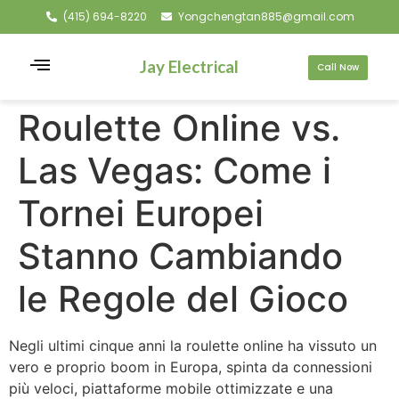
(415) 694-8220
Yongchengtan885@gmail.com
Jay Electrical
Call Now
Roulette Online vs.
Las Vegas: Come i
Tornei Europei
Stanno Cambiando
le Regole del Gioco
Negli ultimi cinque anni la roulette online ha vissuto un
vero e proprio boom in Europa, spinta da connessioni
più veloci, piattaforme mobile ottimizzate e una