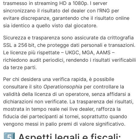
trasmesso in streaming HD a 1080p. I server
sincronizzano il risultato del dealer con l’RNG per
evitare discrepanze, garantendo che il risultato online
sia identico a quello visto dal giocatore.
Sicurezza e trasparenza sono assicurate da crittografia
SSL a 256 bit, che protegge dati personali e transazioni.
Le licenze più rispettate – UKGC, MGA, AAMS –
richiedono audit periodici, rendendo i risultati verificabili
da terze parti.
Per chi desidera una verifica rapida, è possibile
consultare il sito
Operationsophia
per controllare la
validità della licenza di un operatore, senza affidarsi a
dichiarazioni non verificate. La trasparenza dei risultati,
mostrata in tempo reale nei live dealer, rafforza la
fiducia dei partecipanti ai tornei, soprattutto quando
vengono messi in palio premi di valore significativo.
5️⃣ Aspetti legali e fiscali: