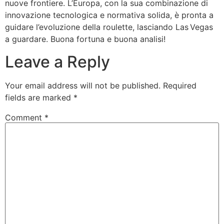
nuove frontiere. L’Europa, con la sua combinazione di
innovazione tecnologica e normativa solida, è pronta a
guidare l’evoluzione della roulette, lasciando Las Vegas
a guardare. Buona fortuna e buona analisi!
Leave a Reply
Your email address will not be published.
Required
fields are marked
*
Comment
*