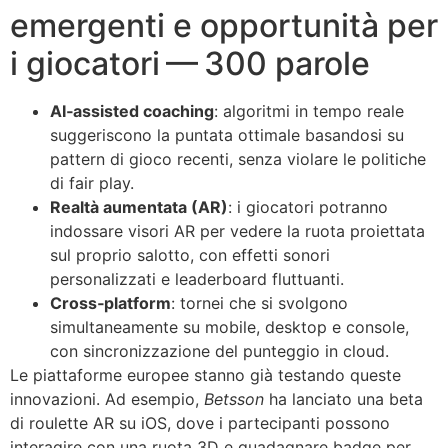
emergenti e opportunità per
i giocatori — 300 parole
AI‑assisted coaching
: algoritmi in tempo reale
suggeriscono la puntata ottimale basandosi su
pattern di gioco recenti, senza violare le politiche
di fair play.
Realtà aumentata (AR)
: i giocatori potranno
indossare visori AR per vedere la ruota proiettata
sul proprio salotto, con effetti sonori
personalizzati e leaderboard fluttuanti.
Cross‑platform
: tornei che si svolgono
simultaneamente su mobile, desktop e console,
con sincronizzazione del punteggio in cloud.
Le piattaforme europee stanno già testando queste
innovazioni. Ad esempio,
Betsson
ha lanciato una beta
di roulette AR su iOS, dove i partecipanti possono
interagire con una ruota 3D e guadagnare badge per