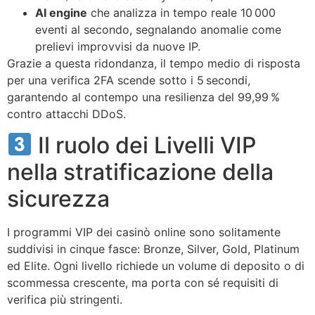
AI engine
che analizza in tempo reale 10 000
eventi al secondo, segnalando anomalie come
prelievi improvvisi da nuove IP.
Grazie a questa ridondanza, il tempo medio di risposta
per una verifica 2FA scende sotto i 5 secondi,
garantendo al contempo una resilienza del 99,99 %
contro attacchi DDoS.
Il ruolo dei Livelli VIP
nella stratificazione della
sicurezza
I programmi VIP dei casinò online sono solitamente
suddivisi in cinque fasce: Bronze, Silver, Gold, Platinum
ed Elite. Ogni livello richiede un volume di deposito o di
scommessa crescente, ma porta con sé requisiti di
verifica più stringenti.