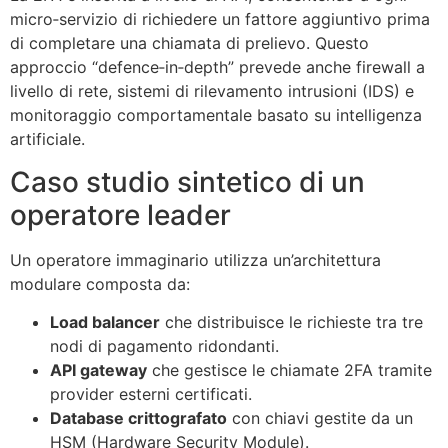
micro‑servizio di richiedere un fattore aggiuntivo prima
di completare una chiamata di prelievo. Questo
approccio “defence‑in‑depth” prevede anche firewall a
livello di rete, sistemi di rilevamento intrusioni (IDS) e
monitoraggio comportamentale basato su intelligenza
artificiale.
Caso studio sintetico di un
operatore leader
Un operatore immaginario utilizza un’architettura
modulare composta da:
Load balancer
che distribuisce le richieste tra tre
nodi di pagamento ridondanti.
API gateway
che gestisce le chiamate 2FA tramite
provider esterni certificati.
Database crittografato
con chiavi gestite da un
HSM (Hardware Security Module).