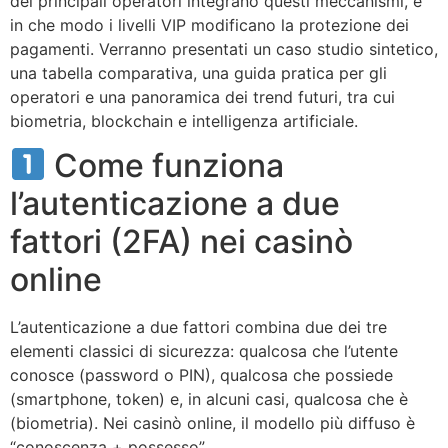
dei principali operatori integrano questi meccanismi, e
in che modo i livelli VIP modificano la protezione dei
pagamenti. Verranno presentati un caso studio sintetico,
una tabella comparativa, una guida pratica per gli
operatori e una panoramica dei trend futuri, tra cui
biometria, blockchain e intelligenza artificiale.
Come funziona
l’autenticazione a due
fattori (2FA) nei casinò
online
L’autenticazione a due fattori combina due dei tre
elementi classici di sicurezza: qualcosa che l’utente
conosce (password o PIN), qualcosa che possiede
(smartphone, token) e, in alcuni casi, qualcosa che è
(biometria). Nei casinò online, il modello più diffuso è
“conoscenza + possesso”.