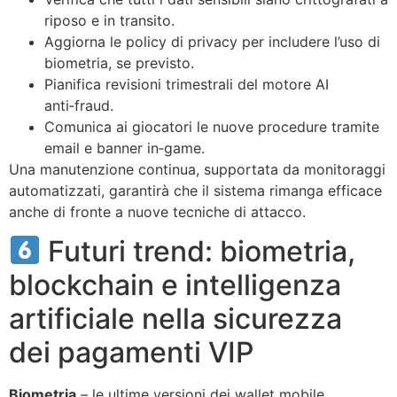
riposo e in transito.
Aggiorna le policy di privacy per includere l’uso di
biometria, se previsto.
Pianifica revisioni trimestrali del motore AI
anti‑fraud.
Comunica ai giocatori le nuove procedure tramite
email e banner in‑game.
Una manutenzione continua, supportata da monitoraggi
automatizzati, garantirà che il sistema rimanga efficace
anche di fronte a nuove tecniche di attacco.
Futuri trend: biometria,
blockchain e intelligenza
artificiale nella sicurezza
dei pagamenti VIP
Biometria
– le ultime versioni dei wallet mobile