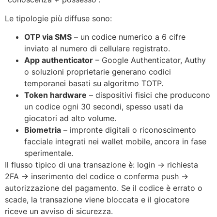
Le tipologie più diffuse sono:
OTP via SMS
– un codice numerico a 6 cifre
inviato al numero di cellulare registrato.
App authenticator
– Google Authenticator, Authy
o soluzioni proprietarie generano codici
temporanei basati su algoritmo TOTP.
Token hardware
– dispositivi fisici che producono
un codice ogni 30 secondi, spesso usati da
giocatori ad alto volume.
Biometria
– impronte digitali o riconoscimento
facciale integrati nei wallet mobile, ancora in fase
sperimentale.
Il flusso tipico di una transazione è: login → richiesta
2FA → inserimento del codice o conferma push →
autorizzazione del pagamento. Se il codice è errato o
scade, la transazione viene bloccata e il giocatore
riceve un avviso di sicurezza.