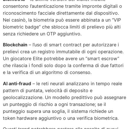
consentono l’autenticazione tramite impronte digitali o
riconoscimento facciale direttamente dal dispositivo.
Nei casinò, la biometria può essere abbinata a un “VIP
biometric badge” che sblocca limiti di prelievo più alti
senza richiedere un OTP aggiuntivo.
Blockchain
– l’uso di smart contract per autorizzare i
prelievi crea un registro immutabile di ogni operazione.
Un giocatore Elite potrebbe avere un “smart escrow”
che rilascia i fondi solo dopo la conferma di due fattori
e la verifica di un algoritmo di consenso.
AI anti‑fraud
– le reti neurali analizzano in tempo reale
pattern di puntata, velocità di deposito e
geolocalizzazione. Un modello predittivo può assegnare
un punteggio di rischio a ogni transazione; se il
punteggio supera una soglia, il sistema richiede un
token hardware aggiuntivo o una verifica biometrica.