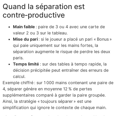
Quand la séparation est
contre‑productive
Main faible
: paire de 3 ou 4 avec une carte de
valeur 2 ou 3 sur le tableau.
Mise du pari
: si le joueur a placé un pari « Bonus »
qui paie uniquement sur les mains fortes, la
séparation augmente le risque de perdre les deux
paris.
Temps limité
: sur des tables à tempo rapide, la
décision précipitée peut entraîner des erreurs de
calcul.
Exemple chiffré : sur 1 000 mains contenant une paire de
4, séparer génère en moyenne 12 % de pertes
supplémentaires comparé à garder la paire groupée.
Ainsi, la stratégie « toujours séparer » est une
simplification qui ignore le contexte de chaque main.