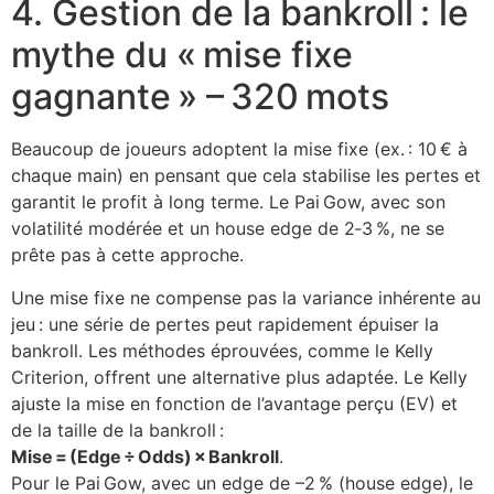
4. Gestion de la bankroll : le
mythe du « mise fixe
gagnante » – 320 mots
Beaucoup de joueurs adoptent la mise fixe (ex. : 10 € à
chaque main) en pensant que cela stabilise les pertes et
garantit le profit à long terme. Le Pai Gow, avec son
volatilité modérée et un house edge de 2‑3 %, ne se
prête pas à cette approche.
Une mise fixe ne compense pas la variance inhérente au
jeu : une série de pertes peut rapidement épuiser la
bankroll. Les méthodes éprouvées, comme le Kelly
Criterion, offrent une alternative plus adaptée. Le Kelly
ajuste la mise en fonction de l’avantage perçu (EV) et
de la taille de la bankroll :
Mise = (Edge ÷ Odds) × Bankroll
.
Pour le Pai Gow, avec un edge de –2 % (house edge), le