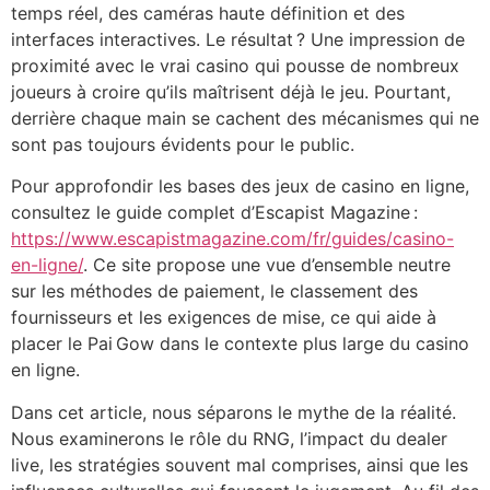
temps réel, des caméras haute définition et des
interfaces interactives. Le résultat ? Une impression de
proximité avec le vrai casino qui pousse de nombreux
joueurs à croire qu’ils maîtrisent déjà le jeu. Pourtant,
derrière chaque main se cachent des mécanismes qui ne
sont pas toujours évidents pour le public.
Pour approfondir les bases des jeux de casino en ligne,
consultez le guide complet d’Escapist Magazine :
https://www.escapistmagazine.com/fr/guides/casino-
en-ligne/
. Ce site propose une vue d’ensemble neutre
sur les méthodes de paiement, le classement des
fournisseurs et les exigences de mise, ce qui aide à
placer le Pai Gow dans le contexte plus large du casino
en ligne.
Dans cet article, nous séparons le mythe de la réalité.
Nous examinerons le rôle du RNG, l’impact du dealer
live, les stratégies souvent mal comprises, ainsi que les