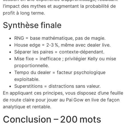
l’impact des mythes et augmentant la probabilité de
profit à long terme.
Synthèse finale
RNG = base mathématique, pas de magie.
House edge = 2‑3 %, même avec dealer live.
Séparer les paires = contexte‑dépendant.
Mise fixe = inefficace ; privilégier Kelly ou mise
proportionnelle.
Tempo du dealer = facteur psychologique
exploitable.
Superstitions = distractions sans valeur.
En appliquant ces principes, vous disposez d’une feuille
de route claire pour jouer au Pai Gow en live de façon
analytique et rentable.
Conclusion – 200 mots