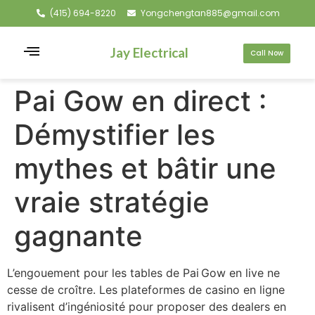
(415) 694-8220
Yongchengtan885@gmail.com
Jay Electrical
Call Now
Pai Gow en direct :
Démystifier les
mythes et bâtir une
vraie stratégie
gagnante
L’engouement pour les tables de Pai Gow en live ne
cesse de croître. Les plateformes de casino en ligne
rivalisent d’ingéniosité pour proposer des dealers en