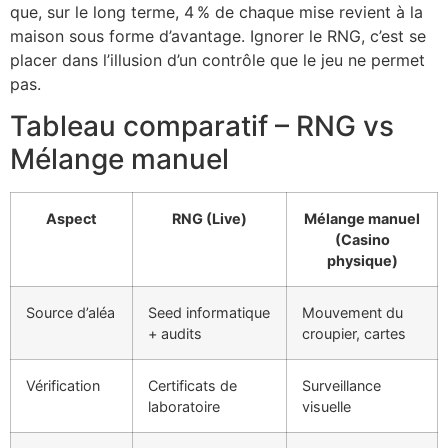
que, sur le long terme, 4 % de chaque mise revient à la
maison sous forme d’avantage. Ignorer le RNG, c’est se
placer dans l’illusion d’un contrôle que le jeu ne permet
pas.
Tableau comparatif – RNG vs
Mélange manuel
Aspect
RNG (Live)
Mélange manuel
(Casino
physique)
Source d’aléa
Seed informatique
Mouvement du
+ audits
croupier, cartes
Vérification
Certificats de
Surveillance
laboratoire
visuelle