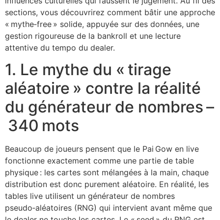
influences culturelles qui faussent le jugement. Au fil des
sections, vous découvrirez comment bâtir une approche
« mythe‑free » solide, appuyée sur des données, une
gestion rigoureuse de la bankroll et une lecture
attentive du tempo du dealer.
1. Le mythe du « tirage
aléatoire » contre la réalité
du générateur de nombres –
340 mots
Beaucoup de joueurs pensent que le Pai Gow en live
fonctionne exactement comme une partie de table
physique : les cartes sont mélangées à la main, chaque
distribution est donc purement aléatoire. En réalité, les
tables live utilisent un générateur de nombres
pseudo‑aléatoires (RNG) qui intervient avant même que
le dealer ne touche les cartes. Le « seed » du RNG est