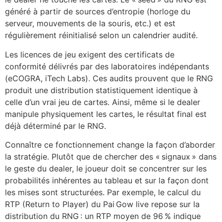
généré à partir de sources d’entropie (horloge du
serveur, mouvements de la souris, etc.) et est
régulièrement réinitialisé selon un calendrier audité.
Les licences de jeu exigent des certificats de
conformité délivrés par des laboratoires indépendants
(eCOGRA, iTech Labs). Ces audits prouvent que le RNG
produit une distribution statistiquement identique à
celle d’un vrai jeu de cartes. Ainsi, même si le dealer
manipule physiquement les cartes, le résultat final est
déjà déterminé par le RNG.
Connaître ce fonctionnement change la façon d’aborder
la stratégie. Plutôt que de chercher des « signaux » dans
le geste du dealer, le joueur doit se concentrer sur les
probabilités inhérentes au tableau et sur la façon dont
les mises sont structurées. Par exemple, le calcul du
RTP (Return to Player) du Pai Gow live repose sur la
distribution du RNG : un RTP moyen de 96 % indique