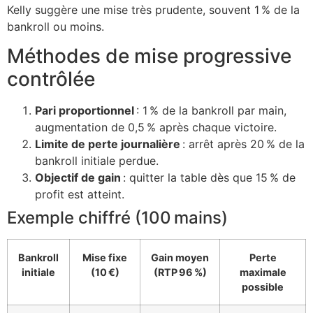
Kelly suggère une mise très prudente, souvent 1 % de la
bankroll ou moins.
Méthodes de mise progressive
contrôlée
Pari proportionnel
: 1 % de la bankroll par main,
augmentation de 0,5 % après chaque victoire.
Limite de perte journalière
: arrêt après 20 % de la
bankroll initiale perdue.
Objectif de gain
: quitter la table dès que 15 % de
profit est atteint.
Exemple chiffré (100 mains)
Bankroll
Mise fixe
Gain moyen
Perte
initiale
(10 €)
(RTP 96 %)
maximale
possible