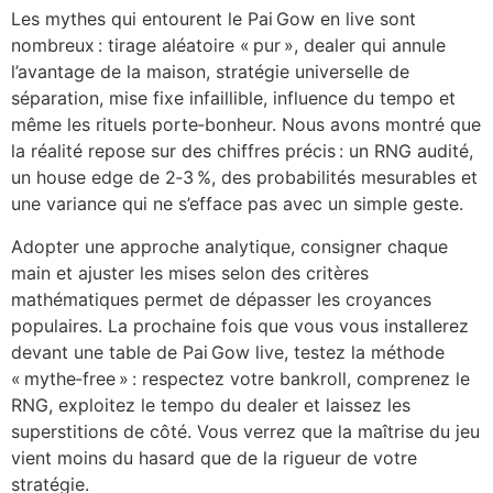
Les mythes qui entourent le Pai Gow en live sont
nombreux : tirage aléatoire « pur », dealer qui annule
l’avantage de la maison, stratégie universelle de
séparation, mise fixe infaillible, influence du tempo et
même les rituels porte‑bonheur. Nous avons montré que
la réalité repose sur des chiffres précis : un RNG audité,
un house edge de 2‑3 %, des probabilités mesurables et
une variance qui ne s’efface pas avec un simple geste.
Adopter une approche analytique, consigner chaque
main et ajuster les mises selon des critères
mathématiques permet de dépasser les croyances
populaires. La prochaine fois que vous vous installerez
devant une table de Pai Gow live, testez la méthode
« mythe‑free » : respectez votre bankroll, comprenez le
RNG, exploitez le tempo du dealer et laissez les
superstitions de côté. Vous verrez que la maîtrise du jeu
vient moins du hasard que de la rigueur de votre
stratégie.