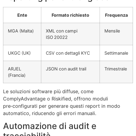
Ente
Formato richiesto
Frequenza
MGA (Malta)
XML con campi
Mensile
ISO 20022
UKGC (UK)
CSV con dettagli KYC
Settimanale
ARJEL
JSON con audit trail
Trimestrale
(Francia)
Le soluzioni software più diffuse, come
ComplyAdvantage o Riskified, offrono moduli
pre‑configurati per generare questi report in modo
automatico, riducendo gli errori manuali.
Automazione di audit e