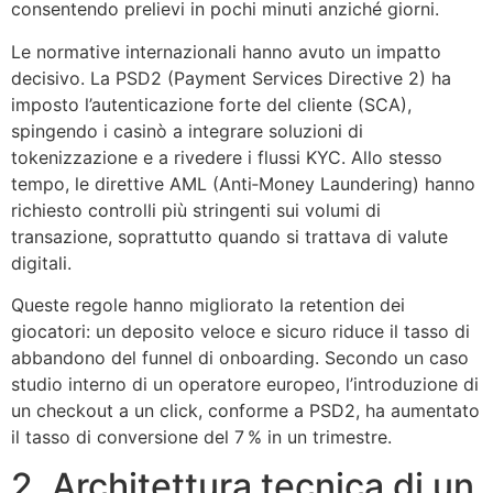
consentendo prelievi in pochi minuti anziché giorni.
Le normative internazionali hanno avuto un impatto
decisivo. La PSD2 (Payment Services Directive 2) ha
imposto l’autenticazione forte del cliente (SCA),
spingendo i casinò a integrare soluzioni di
tokenizzazione e a rivedere i flussi KYC. Allo stesso
tempo, le direttive AML (Anti‑Money Laundering) hanno
richiesto controlli più stringenti sui volumi di
transazione, soprattutto quando si trattava di valute
digitali.
Queste regole hanno migliorato la retention dei
giocatori: un deposito veloce e sicuro riduce il tasso di
abbandono del funnel di onboarding. Secondo un caso
studio interno di un operatore europeo, l’introduzione di
un checkout a un click, conforme a PSD2, ha aumentato
il tasso di conversione del 7 % in un trimestre.
2. Architettura tecnica di un