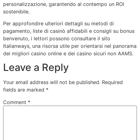
personalizzazione, garantendo al contempo un ROI
sostenibile.
Per approfondire ulteriori dettagli su metodi di
pagamento, liste di casinò affidabili e consigli su bonus
benvenuto, i lettori possono consultare il sito
Italianways, una risorsa utile per orientarsi nel panorama
dei migliori casino online e dei casino sicuri non AAMS.
Leave a Reply
Your email address will not be published.
Required
fields are marked
*
Comment
*