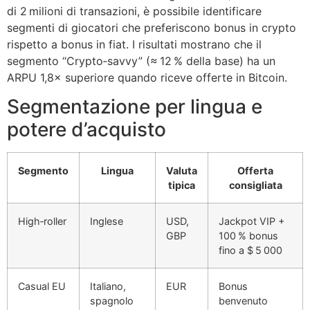
di 2 milioni di transazioni, è possibile identificare
segmenti di giocatori che preferiscono bonus in crypto
rispetto a bonus in fiat. I risultati mostrano che il
segmento “Crypto‑savvy” (≈ 12 % della base) ha un
ARPU 1,8× superiore quando riceve offerte in Bitcoin.
Segmentazione per lingua e
potere d’acquisto
Segmento
Lingua
Valuta
Offerta
tipica
consigliata
High‑roller
Inglese
USD,
Jackpot VIP +
GBP
100 % bonus
fino a $ 5 000
Casual EU
Italiano,
EUR
Bonus
spagnolo
benvenuto