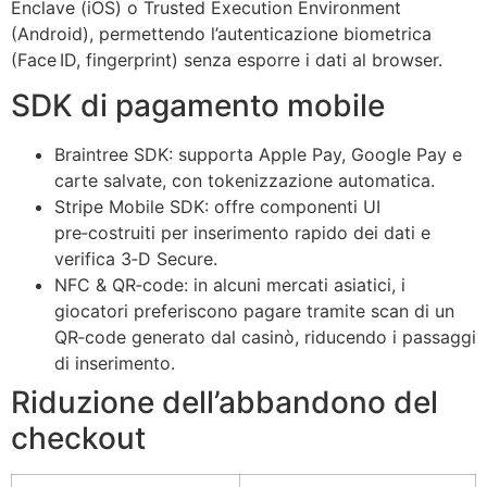
Enclave (iOS) o Trusted Execution Environment
(Android), permettendo l’autenticazione biometrica
(Face ID, fingerprint) senza esporre i dati al browser.
SDK di pagamento mobile
Braintree SDK: supporta Apple Pay, Google Pay e
carte salvate, con tokenizzazione automatica.
Stripe Mobile SDK: offre componenti UI
pre‑costruiti per inserimento rapido dei dati e
verifica 3‑D Secure.
NFC & QR‑code: in alcuni mercati asiatici, i
giocatori preferiscono pagare tramite scan di un
QR‑code generato dal casinò, riducendo i passaggi
di inserimento.
Riduzione dell’abbandono del
checkout