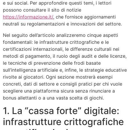
e sui social. Per approfondire questi temi, i lettori
possono consultare il sito di notizie
https://informazione.it/
, che fornisce aggiornamenti
neutrali su regolamentazioni e innovazioni del settore.
Nel seguito dell’articolo analizzeremo cinque aspetti
fondamentali: le infrastrutture crittografiche e le
certificazioni internazionali, le differenze culturali nei
metodi di pagamento, il ruolo degli audit e delle licenze,
le tecniche di prevenzione delle frodi basate
sull’intelligenza artificiale e, infine, le strategie educative
rivolte ai giocatori. Ogni sezione mostrerà esempi
concreti, dati di settore e consigli pratici per chi vuole
scegliere una piattaforma sicura senza rinunciare a
bonus allettanti o a una vasta scelta di giochi.
1. La “cassa forte” digitale:
infrastrutture crittografiche