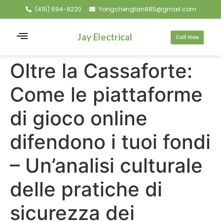
(415) 694-8220
Yongchengtan885@gmail.com
Jay Electrical
Call Now
Oltre la Cassaforte:
Come le piattaforme
di gioco online
difendono i tuoi fondi
– Un’analisi culturale
delle pratiche di
sicurezza dei