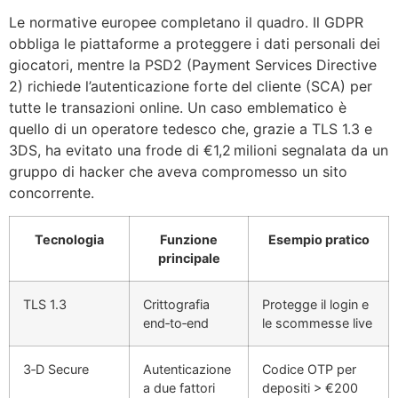
Le normative europee completano il quadro. Il GDPR
obbliga le piattaforme a proteggere i dati personali dei
giocatori, mentre la PSD2 (Payment Services Directive
2) richiede l’autenticazione forte del cliente (SCA) per
tutte le transazioni online. Un caso emblematico è
quello di un operatore tedesco che, grazie a TLS 1.3 e
3DS, ha evitato una frode di €1,2 milioni segnalata da un
gruppo di hacker che aveva compromesso un sito
concorrente.
Tecnologia
Funzione
Esempio pratico
principale
TLS 1.3
Crittografia
Protegge il login e
end‑to‑end
le scommesse live
3‑D Secure
Autenticazione
Codice OTP per
a due fattori
depositi > €200