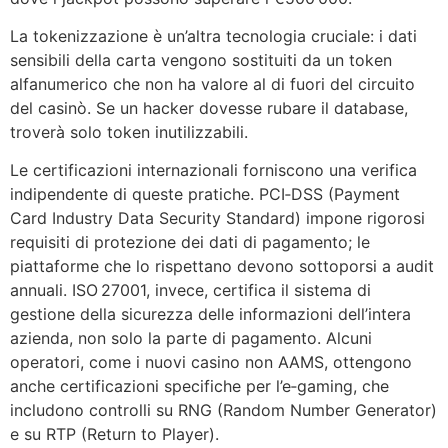
La tokenizzazione è un’altra tecnologia cruciale: i dati
sensibili della carta vengono sostituiti da un token
alfanumerico che non ha valore al di fuori del circuito
del casinò. Se un hacker dovesse rubare il database,
troverà solo token inutilizzabili.
Le certificazioni internazionali forniscono una verifica
indipendente di queste pratiche. PCI‑DSS (Payment
Card Industry Data Security Standard) impone rigorosi
requisiti di protezione dei dati di pagamento; le
piattaforme che lo rispettano devono sottoporsi a audit
annuali. ISO 27001, invece, certifica il sistema di
gestione della sicurezza delle informazioni dell’intera
azienda, non solo la parte di pagamento. Alcuni
operatori, come i nuovi casino non AAMS, ottengono
anche certificazioni specifiche per l’e‑gaming, che
includono controlli su RNG (Random Number Generator)
e su RTP (Return to Player).