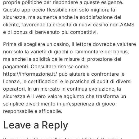
proprie politiche per rispondere a queste esigenze.
Questo approccio flessibile non solo migliora la
sicurezza, ma aumenta anche la soddisfazione del
cliente, favorendo la crescita di nuovi casino non AAMS
e di bonus di benvenuto più competitivi.
Prima di scegliere un casinò, il lettore dovrebbe valutare
non solo la varietà di giochi o l’ammontare del bonus,
ma anche la solidità delle misure di protezione dei
pagamenti. Consultare risorse come
https://informazione.it/ può aiutare a confrontare le
licenze, le certificazioni e le pratiche di audit di diversi
operatori. In un mercato in continua evoluzione, la
sicurezza è il vero valore aggiunto che trasforma un
semplice divertimento in un’esperienza di gioco
responsabile e affidabile.
Leave a Reply