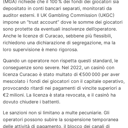
(MGA) richiede che il 100 % dei fondi dei giocatori sia
depositato in conti bancari separati, monitorati da
auditor esterni. Il UK Gambling Commission (UKGC)
impone un “trust account” dove le somme dei giocatori
sono protette da eventuali insolvenze dell’operatore.
Anche le licenze di Curacao, sebbene più flessibili,
richiedono una dichiarazione di segregazione, ma la
loro supervisione è meno rigorosa.
Quando un operatore non rispetta questi standard, le
conseguenze sono severe. Nel 2022, un casinò con
licenza Curacao è stato multato di €500 000 per aver
mescolato i fondi dei giocatori con il capitale operativo,
provocando ritardi nei pagamenti di vincite superiori a
€2 milioni. La licenza è stata revocata, e il casinò ha
dovuto chiudere i battenti.
Le sanzioni non si limitano a multe pecuniarie. Gli
operatori possono subire la sospensione temporanea
delle attività di pagamento, il blocco dei canali di