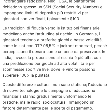
incoraggiare l’adozione. Negli USA, le piattaforme
richiedono spesso un SSN (Social Security Number) e
impongono limiti di deposito più restrittivi per i
giocatori non verificati, tipicamente $100.
Le tradizioni di fiducia verso le istituzioni finanziarie
modellano anche l’attitudine al rischio. In Germania, i
giocatori tendono a preferire giochi a bassa volatilità,
come le slot con RTP 96,5 % e jackpot moderati, perché
percepiscono il denaro come un bene da preservare. In
India, invece, la propensione al rischio è più alta, con
una predilezione per giochi ad alta volatilità e per
scommesse sportive live, dove le vincite possono
superare 100 x la puntata.
Queste differenze culturali non sono statiche; l’adozione
di nuove tecnologie e le campagne di educazione
finanziaria stanno gradualmente uniformando le
pratiche, ma le radici socioculturali rimangono un
fattore determinante per le scelte di pagamento.