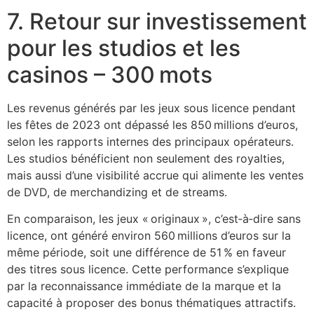
7. Retour sur investissement
pour les studios et les
casinos – 300 mots
Les revenus générés par les jeux sous licence pendant
les fêtes de 2023 ont dépassé les 850 millions d’euros,
selon les rapports internes des principaux opérateurs.
Les studios bénéficient non seulement des royalties,
mais aussi d’une visibilité accrue qui alimente les ventes
de DVD, de merchandizing et de streams.
En comparaison, les jeux « originaux », c’est‑à‑dire sans
licence, ont généré environ 560 millions d’euros sur la
même période, soit une différence de 51 % en faveur
des titres sous licence. Cette performance s’explique
par la reconnaissance immédiate de la marque et la
capacité à proposer des bonus thématiques attractifs.