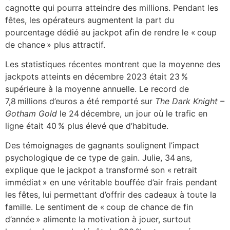
cagnotte qui pourra atteindre des millions. Pendant les
fêtes, les opérateurs augmentent la part du
pourcentage dédié au jackpot afin de rendre le « coup
de chance » plus attractif.
Les statistiques récentes montrent que la moyenne des
jackpots atteints en décembre 2023 était 23 %
supérieure à la moyenne annuelle. Le record de
7,8 millions d’euros a été remporté sur
The Dark Knight –
Gotham Gold
le 24 décembre, un jour où le trafic en
ligne était 40 % plus élevé que d’habitude.
Des témoignages de gagnants soulignent l’impact
psychologique de ce type de gain. Julie, 34 ans,
explique que le jackpot a transformé son « retrait
immédiat » en une véritable bouffée d’air frais pendant
les fêtes, lui permettant d’offrir des cadeaux à toute la
famille. Le sentiment de « coup de chance de fin
d’année » alimente la motivation à jouer, surtout