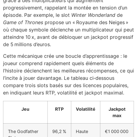
grâce à des multiplicateurs qui augmentent
progressivement, rappelant la montée en tension d’un
épisode. Par exemple, le slot
Winter Wonderland
de
Game of Thrones
propose un « Royaume des Neiges »
où chaque symbole déclenche un multiplicateur qui peut
atteindre 10 x, avant de débloquer un jackpot progressif
de 5 millions d’euros.
Cette mécanique crée une boucle d’apprentissage : le
joueur comprend rapidement quels éléments de
l’histoire déclenchent les meilleures récompenses, ce qui
l’incite à jouer davantage. Le tableau ci‑dessous
compare trois slots basés sur des licences populaires,
en indiquant leurs RTP, volatilité et jackpot maximal.
Jeu
RTP
Volatilité
Jackpot
max
The Godfather
96,2 %
Haute
€1 000 000