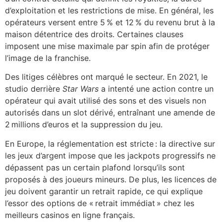
d’exploitation et les restrictions de mise. En général, les
opérateurs versent entre 5 % et 12 % du revenu brut à la
maison détentrice des droits. Certaines clauses
imposent une mise maximale par spin afin de protéger
l’image de la franchise.
Des litiges célèbres ont marqué le secteur. En 2021, le
studio derrière
Star Wars
a intenté une action contre un
opérateur qui avait utilisé des sons et des visuels non
autorisés dans un slot dérivé, entraînant une amende de
2 millions d’euros et la suppression du jeu.
En Europe, la réglementation est stricte : la directive sur
les jeux d’argent impose que les jackpots progressifs ne
dépassent pas un certain plafond lorsqu’ils sont
proposés à des joueurs mineurs. De plus, les licences de
jeu doivent garantir un retrait rapide, ce qui explique
l’essor des options de « retrait immédiat » chez les
meilleurs casinos en ligne français.