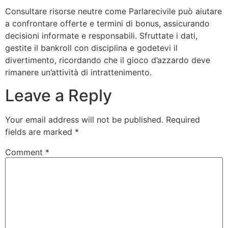
Consultare risorse neutre come Parlarecivile può aiutare
a confrontare offerte e termini di bonus, assicurando
decisioni informate e responsabili. Sfruttate i dati,
gestite il bankroll con disciplina e godetevi il
divertimento, ricordando che il gioco d’azzardo deve
rimanere un’attività di intrattenimento.
Leave a Reply
Your email address will not be published.
Required
fields are marked
*
Comment
*