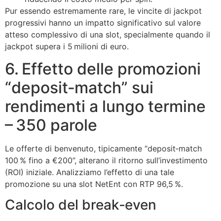
Pur essendo estremamente rare, le vincite di jackpot
progressivi hanno un impatto significativo sul valore
atteso complessivo di una slot, specialmente quando il
jackpot supera i 5 milioni di euro.
6. Effetto delle promozioni
“deposit‑match” sui
rendimenti a lungo termine
– 350 parole
Le offerte di benvenuto, tipicamente “deposit‑match
100 % fino a €200”, alterano il ritorno sull’investimento
(ROI) iniziale. Analizziamo l’effetto di una tale
promozione su una slot NetEnt con RTP 96,5 %.
Calcolo del break‑even