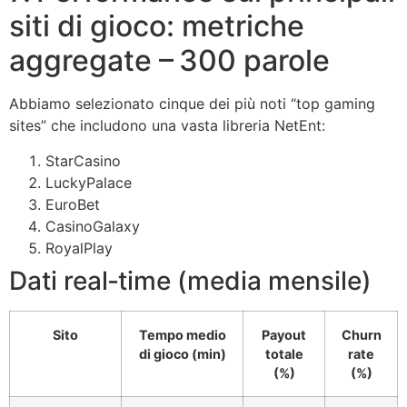
siti di gioco: metriche
aggregate – 300 parole
Abbiamo selezionato cinque dei più noti “top gaming
sites” che includono una vasta libreria NetEnt:
StarCasino
LuckyPalace
EuroBet
CasinoGalaxy
RoyalPlay
Dati real‑time (media mensile)
Sito
Tempo medio
Payout
Churn
di gioco (min)
totale
rate
(%)
(%)