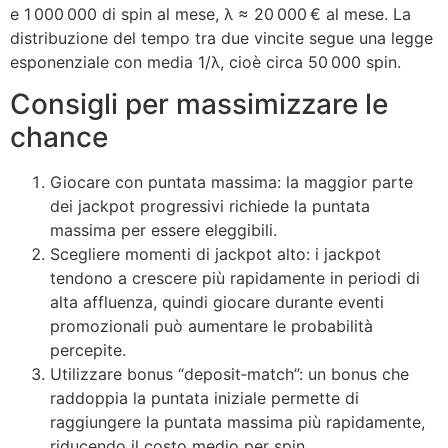
e 1 000 000 di spin al mese, λ ≈ 20 000 € al mese. La
distribuzione del tempo tra due vincite segue una legge
esponenziale con media 1/λ, cioè circa 50 000 spin.
Consigli per massimizzare le
chance
Giocare con puntata massima: la maggior parte
dei jackpot progressivi richiede la puntata
massima per essere eleggibili.
Scegliere momenti di jackpot alto: i jackpot
tendono a crescere più rapidamente in periodi di
alta affluenza, quindi giocare durante eventi
promozionali può aumentare le probabilità
percepite.
Utilizzare bonus “deposit‑match”: un bonus che
raddoppia la puntata iniziale permette di
raggiungere la puntata massima più rapidamente,
riducendo il costo medio per spin.