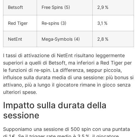
Betsoft
Free Spins (5)
2,9 %
Red Tiger
Re‑spins (3)
3,1 %
NetEnt
Mega‑Symbols (4)
2,8 %
I tassi di attivazione di NetEnt risultano leggermente
superiori a quelli di Betsoft, ma inferiori a Red Tiger per
le funzioni di re‑spin. La differenza, seppur piccola,
influisce sulla durata media di una sessione: più bonus si
attivano, più a lungo il giocatore rimane in gioco senza
ulteriori spese.
Impatto sulla durata della
sessione
Supponiamo una sessione di 500 spin con una puntata
di 1 €. Se il trigger rate medio è 3,5 %, il giocatore