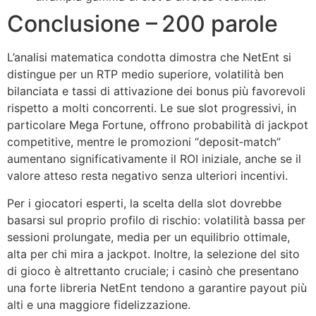
Conclusione – 200 parole
L’analisi matematica condotta dimostra che NetEnt si
distingue per un RTP medio superiore, volatilità ben
bilanciata e tassi di attivazione dei bonus più favorevoli
rispetto a molti concorrenti. Le sue slot progressivi, in
particolare Mega Fortune, offrono probabilità di jackpot
competitive, mentre le promozioni “deposit‑match”
aumentano significativamente il ROI iniziale, anche se il
valore atteso resta negativo senza ulteriori incentivi.
Per i giocatori esperti, la scelta della slot dovrebbe
basarsi sul proprio profilo di rischio: volatilità bassa per
sessioni prolungate, media per un equilibrio ottimale,
alta per chi mira a jackpot. Inoltre, la selezione del sito
di gioco è altrettanto cruciale; i casinò che presentano
una forte libreria NetEnt tendono a garantire payout più
alti e una maggiore fidelizzazione.