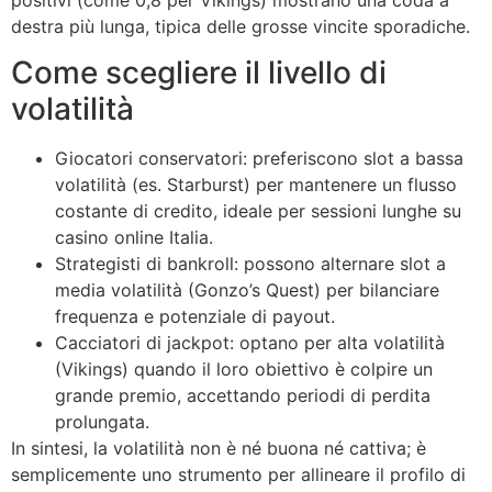
destra più lunga, tipica delle grosse vincite sporadiche.
Come scegliere il livello di
volatilità
Giocatori conservatori: preferiscono slot a bassa
volatilità (es. Starburst) per mantenere un flusso
costante di credito, ideale per sessioni lunghe su
casino online Italia.
Strategisti di bankroll: possono alternare slot a
media volatilità (Gonzo’s Quest) per bilanciare
frequenza e potenziale di payout.
Cacciatori di jackpot: optano per alta volatilità
(Vikings) quando il loro obiettivo è colpire un
grande premio, accettando periodi di perdita
prolungata.
In sintesi, la volatilità non è né buona né cattiva; è
semplicemente uno strumento per allineare il profilo di