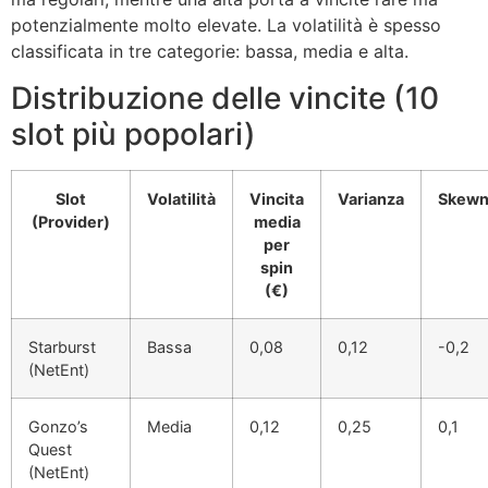
potenzialmente molto elevate. La volatilità è spesso
classificata in tre categorie: bassa, media e alta.
Distribuzione delle vincite (10
slot più popolari)
Slot
Volatilità
Vincita
Varianza
Skewn
(Provider)
media
per
spin
(€)
Starburst
Bassa
0,08
0,12
-0,2
(NetEnt)
Gonzo’s
Media
0,12
0,25
0,1
Quest
(NetEnt)