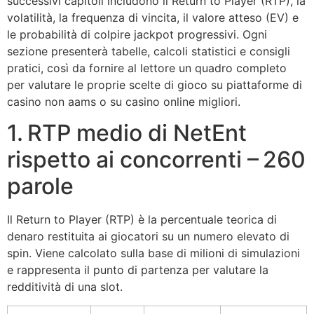
successivi capitoli includono il Return to Player (RTP), la
volatilità, la frequenza di vincita, il valore atteso (EV) e
le probabilità di colpire jackpot progressivi. Ogni
sezione presenterà tabelle, calcoli statistici e consigli
pratici, così da fornire al lettore un quadro completo
per valutare le proprie scelte di gioco su piattaforme di
casino non aams o su casino online migliori.
1. RTP medio di NetEnt
rispetto ai concorrenti – 260
parole
Il Return to Player (RTP) è la percentuale teorica di
denaro restituita ai giocatori su un numero elevato di
spin. Viene calcolato sulla base di milioni di simulazioni
e rappresenta il punto di partenza per valutare la
redditività di una slot.