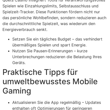
Qbets Casino integriert Tools für verantwortungsvolles
Spielen wie Einzahlungslimits, Selbstausschluss und
Spielzeit‑Tracker. Diese Funktionen fördern nicht nur
das persönliche Wohlbefinden, sondern reduzieren auch
die durchschnittliche Spielzeit, was wiederum den
Energieverbrauch senkt.
Setzen Sie ein tägliches Budget – das verhindert
übermäßiges Spielen und spart Energie.
Nutzen Sie Pausen‑Erinnerungen – kurze
Unterbrechungen reduzieren die Belastung Ihres
Geräts.
Praktische Tipps für
umweltbewusstes Mobile
Gaming
Aktualisieren Sie die App regelmäßig – Updates
enthalten oft Optimierungen für geringeren