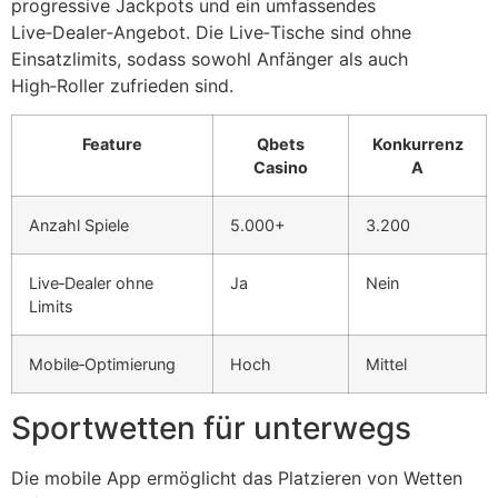
progressive Jackpots und ein umfassendes
Live‑Dealer‑Angebot. Die Live‑Tische sind ohne
Einsatzlimits, sodass sowohl Anfänger als auch
High‑Roller zufrieden sind.
Feature
Qbets
Konkurrenz
Casino
A
Anzahl Spiele
5.000+
3.200
Live‑Dealer ohne
Ja
Nein
Limits
Mobile‑Optimierung
Hoch
Mittel
Sportwetten für unterwegs
Die mobile App ermöglicht das Platzieren von Wetten