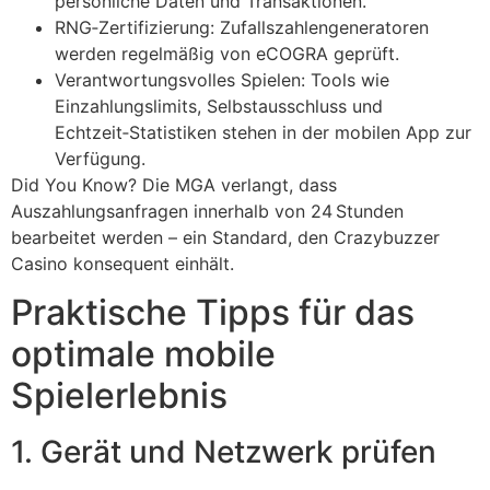
persönliche Daten und Transaktionen.
RNG‑Zertifizierung: Zufallszahlengeneratoren
werden regelmäßig von eCOGRA geprüft.
Verantwortungsvolles Spielen: Tools wie
Einzahlungslimits, Selbstausschluss und
Echtzeit‑Statistiken stehen in der mobilen App zur
Verfügung.
Did You Know? Die MGA verlangt, dass
Auszahlungsanfragen innerhalb von 24 Stunden
bearbeitet werden – ein Standard, den Crazybuzzer
Casino konsequent einhält.
Praktische Tipps für das
optimale mobile
Spielerlebnis
1. Gerät und Netzwerk prüfen