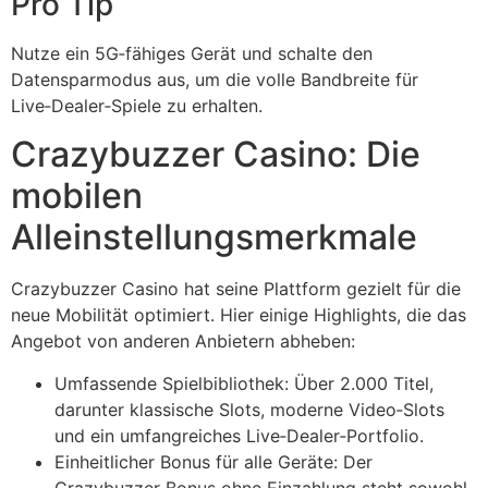
Pro Tip
Nutze ein 5G‑fähiges Gerät und schalte den
Datensparmodus aus, um die volle Bandbreite für
Live‑Dealer‑Spiele zu erhalten.
Crazybuzzer Casino: Die
mobilen
Alleinstellungsmerkmale
Crazybuzzer Casino hat seine Plattform gezielt für die
neue Mobilität optimiert. Hier einige Highlights, die das
Angebot von anderen Anbietern abheben:
Umfassende Spielbibliothek: Über 2.000 Titel,
darunter klassische Slots, moderne Video‑Slots
und ein umfangreiches Live‑Dealer‑Portfolio.
Einheitlicher Bonus für alle Geräte: Der
Crazybuzzer Bonus ohne Einzahlung steht sowohl