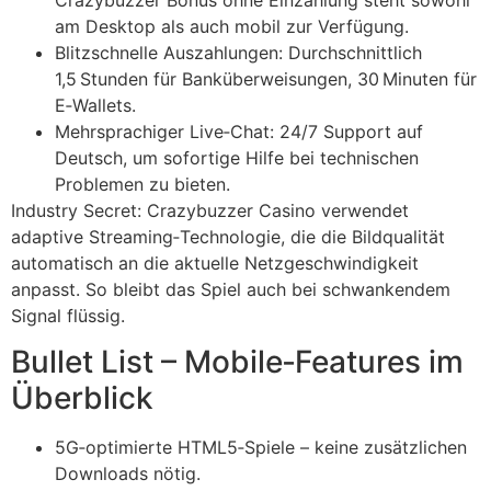
am Desktop als auch mobil zur Verfügung.
Blitzschnelle Auszahlungen: Durchschnittlich
1,5 Stunden für Banküberweisungen, 30 Minuten für
E‑Wallets.
Mehrsprachiger Live‑Chat: 24/7 Support auf
Deutsch, um sofortige Hilfe bei technischen
Problemen zu bieten.
Industry Secret: Crazybuzzer Casino verwendet
adaptive Streaming‑Technologie, die die Bildqualität
automatisch an die aktuelle Netzgeschwindigkeit
anpasst. So bleibt das Spiel auch bei schwankendem
Signal flüssig.
Bullet List – Mobile‑Features im
Überblick
5G‑optimierte HTML5‑Spiele – keine zusätzlichen
Downloads nötig.