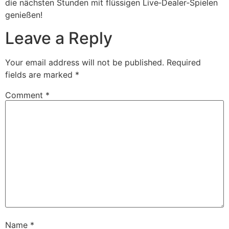
die nächsten Stunden mit flüssigen Live‑Dealer‑Spielen
genießen!
Leave a Reply
Your email address will not be published.
Required
fields are marked
*
Comment
*
Name
*