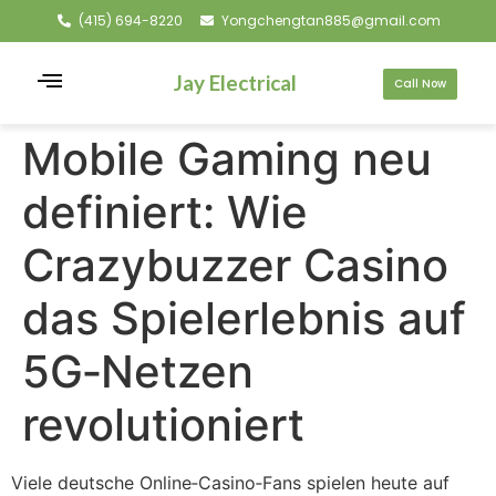
(415) 694-8220
Yongchengtan885@gmail.com
Jay Electrical
Call Now
Mobile Gaming neu
definiert: Wie
Crazybuzzer Casino
das Spielerlebnis auf
5G‑Netzen
revolutioniert
Viele deutsche Online‑Casino‑Fans spielen heute auf