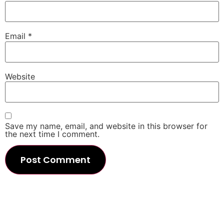
Email
*
Website
Save my name, email, and website in this browser for
the next time I comment.