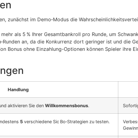
gen
en, zunächst im Demo‑Modus die Wahrscheinlichkeitsvertei
 mehr als 5 % Ihrer Gesamtbankroll pro Runde, um Schwan
üh‑Runden an, da die Konkurrenz dort geringer ist und die 
Xon Bonus ohne Einzahlung-Optionen können Spieler ihre Ei
ungen
Handlung
nd aktivieren Sie den
Willkommensbonus
.
Sofort
indestens
5
verschiedene Sic Bo‑Strategien zu testen.
Verbes
Gewinn