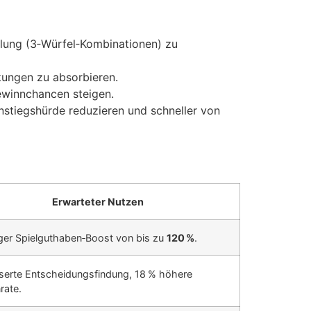
lung (3‑Würfel‑Kombinationen) zu
kungen zu absorbieren.
Gewinnchancen steigen.
nstiegshürde reduzieren und schneller von
Erwarteter Nutzen
iger Spielguthaben‑Boost von bis zu
120 %
.
serte Entscheidungsfindung, 18 % höhere
rate.