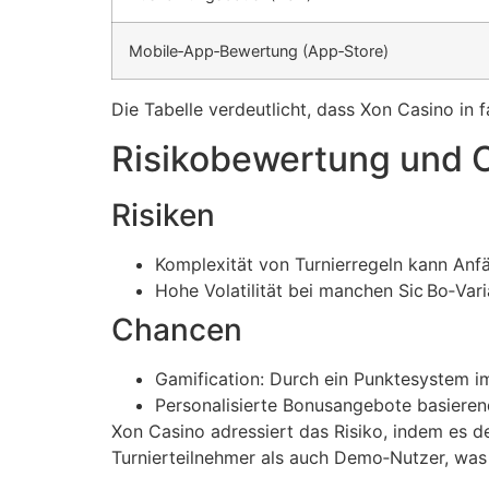
Mobile‑App‑Bewertung (App‑Store)
Die Tabelle verdeutlicht, dass Xon Casino in 
Risikobewertung und 
Risiken
Komplexität von Turnierregeln kann Anf
Hohe Volatilität bei manchen Sic Bo‑Var
Chancen
Gamification: Durch ein Punktesystem i
Personalisierte Bonusangebote basieren
Xon Casino adressiert das Risiko, indem es de
Turnierteilnehmer als auch Demo‑Nutzer, was 