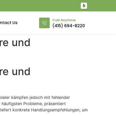
Call Anytime
ntact Us
(415) 694-8220
ere und
ere und
Spieler kämpfen jedoch mit fehlender
 häufigsten Probleme, präsentiert
 liefert konkrete Handlungsempfehlungen, um