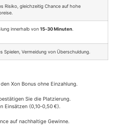
s Risiko, gleichzeitig Chance auf hohe
preise.
lung innerhalb von
15‑30 Minuten
.
es Spielen, Vermeidung von Überschuldung.
ie den Xon Bonus ohne Einzahlung.
stätigen Sie die Platzierung.
n Einsätzen (0,10‑0,50 €).
ance auf nachhaltige Gewinne.