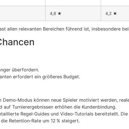
4,6 ★
4,2 ★
fast allen relevanten Bereichen führend ist, insbesondere 
Chancen
änger überfordern.
ianten erfordert ein größeres Budget.
m Demo‑Modus können neue Spieler motiviert werden, reale 
d auf Turnierergebnissen erhöhen die Kundenbindung.
taillierte Regel‑Guides und Video‑Tutorials bereitstellt. Di
die Retention‑Rate um 12 % steigert.