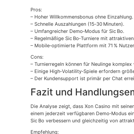
Pros:
– Hoher Willkommensbonus ohne Einzahlung.
– Schnelle Auszahlungen (15‑30 Minuten).
– Umfangreicher Demo‑Modus für Sic Bo.
– Regelmäßige Sic Bo‑Turniere mit attraktiven
– Mobile‑optimierte Plattform mit 71 % Nutzer
Cons:
– Turnierregeln können für Neulinge komplex 
– Einige High‑Volatility‑Spiele erfordern größ
– Der Kundensupport ist primär per Chat errei
Fazit und Handlungse
Die Analyse zeigt, dass Xon Casino mit sein
einem jederzeit verfügbaren Demo‑Modus eine 
Sic Bo verbessern und gleichzeitig von attra
Empfehlung: