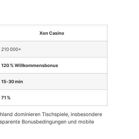
Xon Casino
210 000+
120 % Willkommensbonus
15‑30 min
71 %
hland dominieren Tischspiele, insbesondere
ransparente Bonusbedingungen und mobile