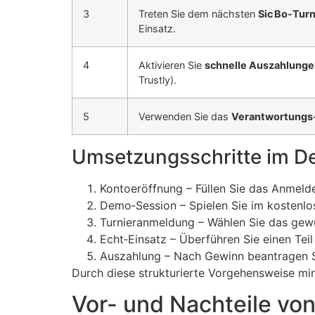
3
Treten Sie dem nächsten
Sic Bo‑Turn
Einsatz.
4
Aktivieren Sie
schnelle Auszahlung
Trustly).
5
Verwenden Sie das
Verantwortungs
Umsetzungsschritte im De
Kontoeröffnung – Füllen Sie das Anmeldef
Demo‑Session – Spielen Sie im kostenlo
Turnieranmeldung – Wählen Sie das gewün
Echt‑Einsatz – Überführen Sie einen Teil
Auszahlung – Nach Gewinn beantragen S
Durch diese strukturierte Vorgehensweise min
Vor- und Nachteile vo