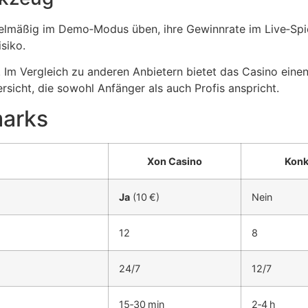
regelmäßig im Demo‑Modus üben, ihre Gewinnrate im Live‑Sp
siko.
. Im Vergleich zu anderen Anbietern bietet das Casino ein
sicht, die sowohl Anfänger als auch Profis anspricht.
marks
Xon Casino
Konk
Ja
(10 €)
Nein
12
8
24/7
12/7
15‑30 min
2‑4 h