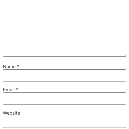
Name
*
Email
*
Website