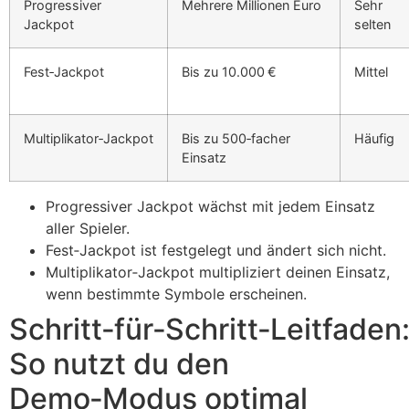
Progressiver
Mehrere Millionen Euro
Sehr
Jackpot
selten
Fest‑Jackpot
Bis zu 10.000 €
Mittel
Multiplikator‑Jackpot
Bis zu 500‑facher
Häufig
Einsatz
Progressiver Jackpot wächst mit jedem Einsatz
aller Spieler.
Fest‑Jackpot ist festgelegt und ändert sich nicht.
Multiplikator‑Jackpot multipliziert deinen Einsatz,
wenn bestimmte Symbole erscheinen.
Schritt‑für‑Schritt‑Leitfaden
So nutzt du den
Demo‑Modus optimal