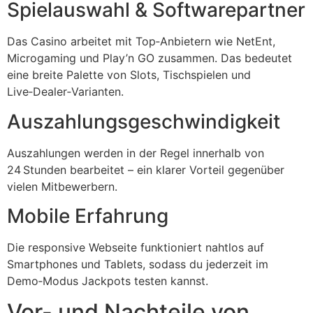
Spielauswahl & Softwarepartner
Das Casino arbeitet mit Top‑Anbietern wie NetEnt,
Microgaming und Play’n GO zusammen. Das bedeutet
eine breite Palette von Slots, Tischspielen und
Live‑Dealer‑Varianten.
Auszahlungsgeschwindigkeit
Auszahlungen werden in der Regel innerhalb von
24 Stunden bearbeitet – ein klarer Vorteil gegenüber
vielen Mitbewerbern.
Mobile Erfahrung
Die responsive Webseite funktioniert nahtlos auf
Smartphones und Tablets, sodass du jederzeit im
Demo‑Modus Jackpots testen kannst.
Vor- und Nachteile von