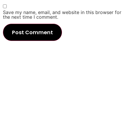
Save my name, email, and website in this browser for
the next time I comment.