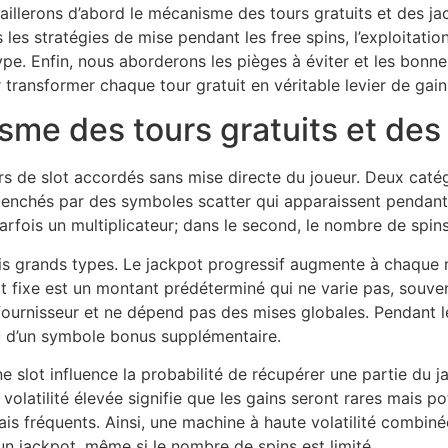
étaillerons d’abord le mécanisme des tours gratuits et des j
les stratégies de mise pendant les free spins, l’exploitati
pe. Enfin, nous aborderons les pièges à éviter et les bonne
 transformer chaque tour gratuit en véritable levier de gain
me des tours gratuits et des
urs de slot accordés sans mise directe du joueur. Deux catégo
chés par des symboles scatter qui apparaissent pendant un
parfois un multiplicateur; dans le second, le nombre de sp
rois grands types. Le jackpot progressif augmente à chaque
ot fixe est un montant prédéterminé qui ne varie pas, souven
n fournisseur et ne dépend pas des mises globales. Pendant 
u d’un symbole bonus supplémentaire.
ne slot influence la probabilité de récupérer une partie du j
e volatilité élevée signifie que les gains seront rares mais p
is fréquents. Ainsi, une machine à haute volatilité combinée
 jackpot, même si le nombre de spins est limité.