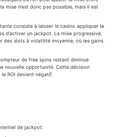
a mise n’est donc pas possible, mais il est
nte consiste à laisser le casino appliquer la
s d’activer un jackpot. La mise progressive,
 des slots à volatilité moyenne, où les gains
 compteur de free spins restant diminue
une nouvelle opportunité. Cette décision
 le ROI devient négatif.
tentiel de jackpot.