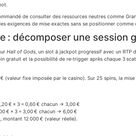
pot.
recommandé de consulter des ressources neutres comme Gran
les exigences de mise exactes sans se positionner comme 
ue : décomposer une session 
sur
Hall of Gods
, un slot à jackpot progressif avec un RTP d
n gratuit et la possibilité de re‑trigger après chaque 3 scat
 (valeur fixe imposée par le casino). Sur 25 spins, la mise v
0,20 € × 3 = 0,60 € chacun → 3,00 €
,00 € × 3 = 3,00 € chacun → 6,00 €
 montant 12 000 € (valeur réelle).