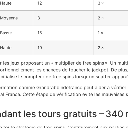
Haute
12
3 ×
Moyenne
8
2 ×
Basse
15
1 ×
Haute
10
2 ×
r les jeux proposant un « multiplier de free spins ». Un multi
rtionnellement les chances de toucher le jackpot. De plus,
éinitialise le compteur de free spins lorsqu’un scatter appar
ormation comme Grandrabbindefrance peut aider à vérifier l
al France. Cette étape de vérification évite les mauvaises 
dant les tours gratuits – 340
de toute stratégie de free spins. Contrairement aux parties c