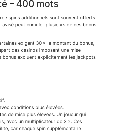
ité – 400 mots
 free spins additionnels sont souvent offerts
 avisé peut cumuler plusieurs de ces bonus
rtaines exigent 30 × le montant du bonus,
 plupart des casinos imposent une mise
ns bonus excluent explicitement les jackpots
if.
 avec conditions plus élevées.
tes de mise plus élevées. Un joueur qui
s, avec un multiplicateur de 2 ×. Ces
ilité, car chaque spin supplémentaire