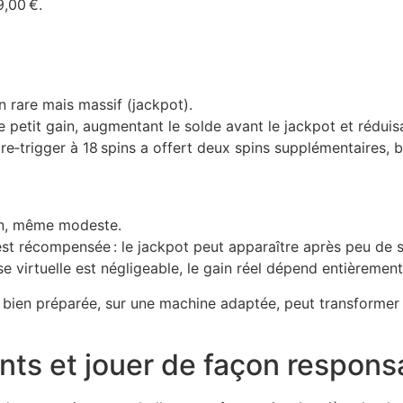
9,00 €.
in rare mais massif (jackpot).
ue petit gain, augmentant le solde avant le jackpot et rédui
e‑trigger à 18 spins a offert deux spins supplémentaires, bi
ain, même modeste.
e est récompensée : le jackpot peut apparaître après peu de s
e virtuelle est négligeable, le gain réel dépend entièrement
bien préparée, sur une machine adaptée, peut transformer u
ants et jouer de façon respon