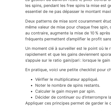
les spins, pendant les free spins la mise est 
essentiel de ne pas dépasser le montant maxima
Deux patterns de mise sont couramment étudiés
même valeur de mise pour chaque free spin, c
au contraire, augmente la mise de 10 % après 
fréquents permettent d’amplifier le profit san
Un moment clé à surveiller est le point où le
rapidement et que les gains deviennent sporadi
s’appuie sur le ratio gain/pari : lorsque le g
En pratique, voici une petite checklist pour ch
Vérifier le multiplicateur appliqué.
Noter le nombre de spins restants.
Calculer le gain moyen par spin.
Décider de continuer ou d’interrompre la
Appliquer ces principes permet de garder le c