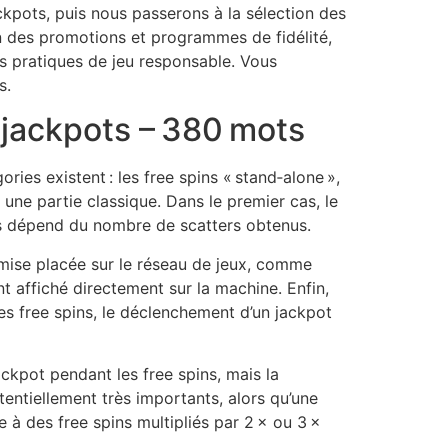
ackpots, puis nous passerons à la sélection des
on des promotions et programmes de fidélité,
s pratiques de jeu responsable. Vous
s.
 jackpots – 380 mots
ries existent : les free spins « stand‑alone »,
e partie classique. Dans le premier cas, le
ins dépend du nombre de scatters obtenus.
 mise placée sur le réseau de jeux, comme
t affiché directement sur la machine. Enfin,
les free spins, le déclenchement d’un jackpot
ackpot pendant les free spins, mais la
otentiellement très importants, alors qu’une
 à des free spins multipliés par 2 × ou 3 ×