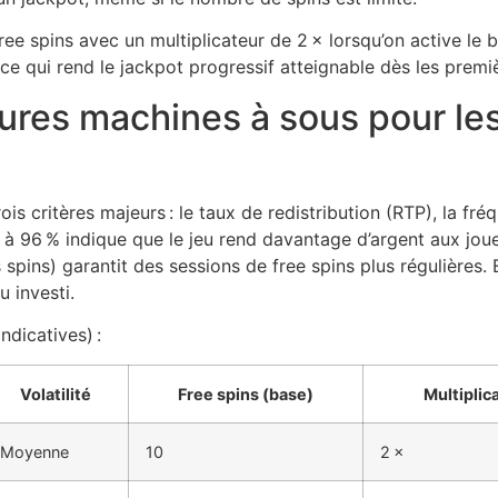
ee spins avec un multiplicateur de 2 × lorsqu’on active le 
ce qui rend le jackpot progressif atteignable dès les premiè
eures machines à sous pour les
is critères majeurs : le taux de redistribution (RTP), la fr
r à 96 % indique que le jeu rend davantage d’argent aux joue
spins) garantit des sessions de free spins plus régulières. E
u investi.
ndicatives) :
Volatilité
Free spins (base)
Multiplic
Moyenne
10
2 ×