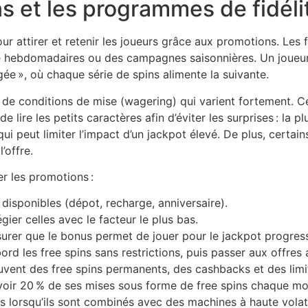
ns et les programmes de fidél
pour attirer et retenir les joueurs grâce aux promotions. Les
ge hebdomadaires ou des campagnes saisonnières. Un joueur
ée », où chaque série de spins alimente la suivante.
 conditions de mise (wagering) qui varient fortement. Ce
de lire les petits caractères afin d’éviter les surprises : la
ui peut limiter l’impact d’un jackpot élevé. De plus, certai
’offre.
r les promotions :
 disponibles (dépot, recharge, anniversaire).
gier celles avec le facteur le plus bas.
ssurer que le bonus permet de jouer pour le jackpot progress
bord les free spins sans restrictions, puis passer aux offres
uvent des free spins permanents, des cashbacks et des limi
evoir 20 % de ses mises sous forme de free spins chaque moi
s lorsqu’ils sont combinés avec des machines à haute volat