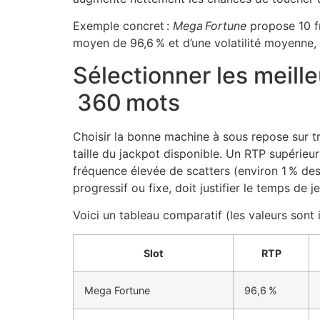
Exemple concret :
Mega Fortune
propose 10 fr
moyen de 96,6 % et d’une volatilité moyenne, 
Sélectionner les meill
360 mots
Choisir la bonne machine à sous repose sur tro
taille du jackpot disponible. Un RTP supérieu
fréquence élevée de scatters (environ 1 % des 
progressif ou fixe, doit justifier le temps de je
Voici un tableau comparatif (les valeurs sont i
Slot
RTP
Mega Fortune
96,6 %