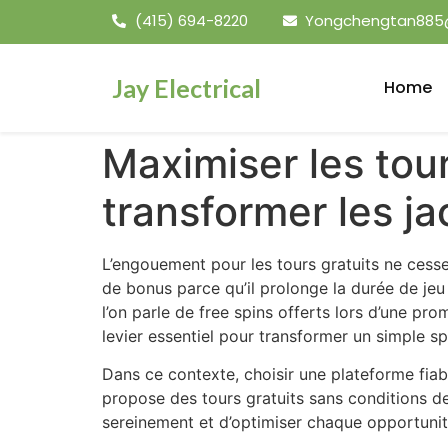
(415) 694-8220
Yongchengtan885
Jay Electrical
Home
Maximiser les tour
transformer les ja
L’engouement pour les tours gratuits ne cesse
de bonus parce qu’il prolonge la durée de jeu
l’on parle de free spins offerts lors d’une p
levier essentiel pour transformer un simple sp
Dans ce contexte, choisir une plateforme fiabl
propose des tours gratuits sans conditions d
sereinement et d’optimiser chaque opportunit