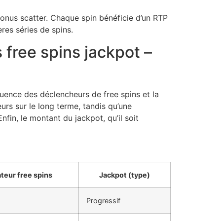
bonus scatter. Chaque spin bénéficie d’un RTP
res séries de spins.
 free spins jackpot –
équence des déclencheurs de free spins et la
urs sur le long terme, tandis qu’une
nfin, le montant du jackpot, qu’il soit
ateur free spins
Jackpot (type)
Progressif