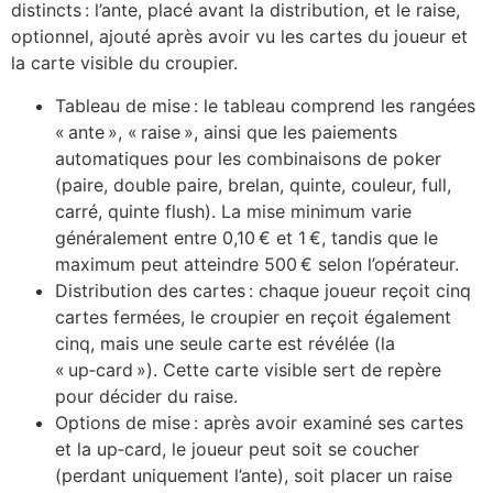
distincts : l’ante, placé avant la distribution, et le raise,
optionnel, ajouté après avoir vu les cartes du joueur et
la carte visible du croupier.
Tableau de mise : le tableau comprend les rangées
« ante », « raise », ainsi que les paiements
automatiques pour les combinaisons de poker
(paire, double paire, brelan, quinte, couleur, full,
carré, quinte flush). La mise minimum varie
généralement entre 0,10 € et 1 €, tandis que le
maximum peut atteindre 500 € selon l’opérateur.
Distribution des cartes : chaque joueur reçoit cinq
cartes fermées, le croupier en reçoit également
cinq, mais une seule carte est révélée (la
« up‑card »). Cette carte visible sert de repère
pour décider du raise.
Options de mise : après avoir examiné ses cartes
et la up‑card, le joueur peut soit se coucher
(perdant uniquement l’ante), soit placer un raise