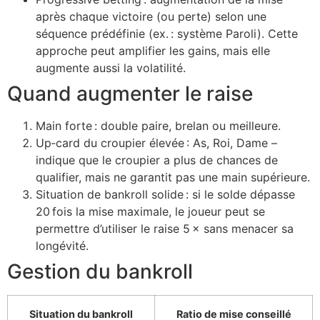
après chaque victoire (ou perte) selon une
séquence prédéfinie (ex. : système Paroli). Cette
approche peut amplifier les gains, mais elle
augmente aussi la volatilité.
Quand augmenter le raise
Main forte : double paire, brelan ou meilleure.
Up‑card du croupier élevée : As, Roi, Dame –
indique que le croupier a plus de chances de
qualifier, mais ne garantit pas une main supérieure.
Situation de bankroll solide : si le solde dépasse
20 fois la mise maximale, le joueur peut se
permettre d’utiliser le raise 5 × sans menacer sa
longévité.
Gestion du bankroll
Situation du bankroll
Ratio de mise conseillé