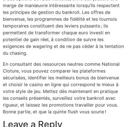
marge de manœuvre intéressante lorsqu’ils respectent
les principes de gestion du bankroll. Les offres de
bienvenue, les programmes de fidélité et les tournois
temporaires constituent des leviers puissants ; ils
permettent de transformer chaque euro investi en
potentiel de gain réel, à condition de suivre les
exigences de wagering et de ne pas céder à la tentation
du chasing.
En consultant des ressources neutres comme National
Cloture, vous pouvez comparer les plateformes
sécurisées, identifier les meilleurs bonus de bienvenue
et choisir le casino en ligne qui correspond le mieux à
votre style de jeu. Mettez dès maintenant en pratique
les conseils présentés, surveillez votre bankroll avec
rigueur, et laissez les promotions travailler pour vous.
Bonne partie, et que la quinte flush vous sourie !
Leave a Reply