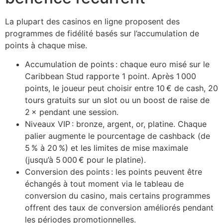
La plupart des casinos en ligne proposent des
programmes de fidélité basés sur l’accumulation de
points à chaque mise.
Accumulation de points : chaque euro misé sur le
Caribbean Stud rapporte 1 point. Après 1 000
points, le joueur peut choisir entre 10 € de cash, 20
tours gratuits sur un slot ou un boost de raise de
2 × pendant une session.
Niveaux VIP : bronze, argent, or, platine. Chaque
palier augmente le pourcentage de cashback (de
5 % à 20 %) et les limites de mise maximale
(jusqu’à 5 000 € pour le platine).
Conversion des points : les points peuvent être
échangés à tout moment via le tableau de
conversion du casino, mais certains programmes
offrent des taux de conversion améliorés pendant
les périodes promotionnelles.