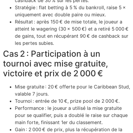
cashback de 30 % sur les pertes.
Stratégie : flat betting à 5 % du bankroll, raise 5 ×
uniquement avec double paire ou mieux.
Résultat : après 150 € de mise totale, le joueur a
atteint le wagering (30 × 500 €) et a retiré 5 000 €
de gains, tout en récupérant 90 € de cashback sur
les pertes subies.
Cas 2 : Participation à un
tournoi avec mise gratuite,
victoire et prix de 2 000 €
Mise gratuite : 20 € offerte pour le Caribbean Stud,
valable 7 jours.
Tournoi : entrée de 10 €, prize pool de 2 000 €.
Performance : le joueur a utilisé la mise gratuite
pour se qualifier, puis a doublé le raise sur chaque
main forte, finissant 1er du classement.
Gain : 2 000 € de prix, plus la récupération de la