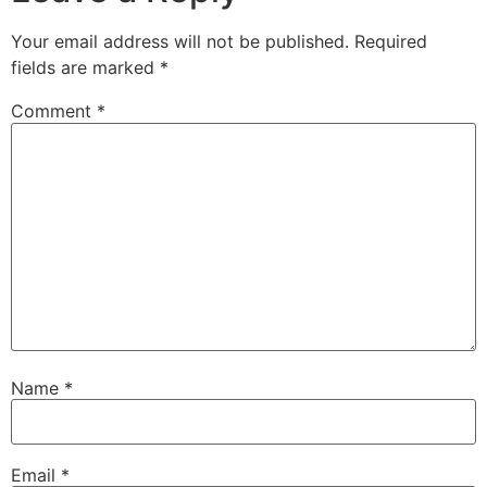
Your email address will not be published.
Required
fields are marked
*
Comment
*
Name
*
Email
*