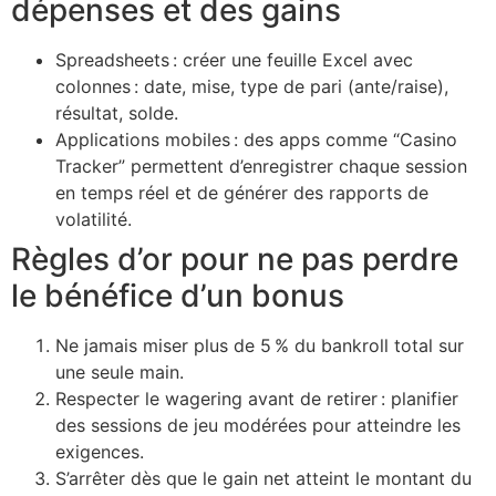
dépenses et des gains
Spreadsheets : créer une feuille Excel avec
colonnes : date, mise, type de pari (ante/raise),
résultat, solde.
Applications mobiles : des apps comme “Casino
Tracker” permettent d’enregistrer chaque session
en temps réel et de générer des rapports de
volatilité.
Règles d’or pour ne pas perdre
le bénéfice d’un bonus
Ne jamais miser plus de 5 % du bankroll total sur
une seule main.
Respecter le wagering avant de retirer : planifier
des sessions de jeu modérées pour atteindre les
exigences.
S’arrêter dès que le gain net atteint le montant du