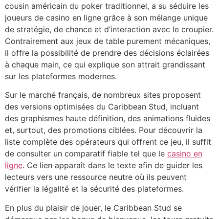
cousin américain du poker traditionnel, a su séduire les
joueurs de casino en ligne grâce à son mélange unique
de stratégie, de chance et d’interaction avec le croupier.
Contrairement aux jeux de table purement mécaniques,
il offre la possibilité de prendre des décisions éclairées
à chaque main, ce qui explique son attrait grandissant
sur les plateformes modernes.
Sur le marché français, de nombreux sites proposent
des versions optimisées du Caribbean Stud, incluant
des graphismes haute définition, des animations fluides
et, surtout, des promotions ciblées. Pour découvrir la
liste complète des opérateurs qui offrent ce jeu, il suffit
de consulter un comparatif fiable tel que le
casino en
ligne
. Ce lien apparaît dans le texte afin de guider les
lecteurs vers une ressource neutre où ils peuvent
vérifier la légalité et la sécurité des plateformes.
En plus du plaisir de jouer, le Caribbean Stud se