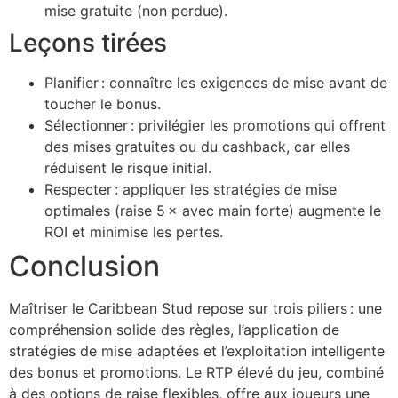
mise gratuite (non perdue).
Leçons tirées
Planifier : connaître les exigences de mise avant de
toucher le bonus.
Sélectionner : privilégier les promotions qui offrent
des mises gratuites ou du cashback, car elles
réduisent le risque initial.
Respecter : appliquer les stratégies de mise
optimales (raise 5 × avec main forte) augmente le
ROI et minimise les pertes.
Conclusion
Maîtriser le Caribbean Stud repose sur trois piliers : une
compréhension solide des règles, l’application de
stratégies de mise adaptées et l’exploitation intelligente
des bonus et promotions. Le RTP élevé du jeu, combiné
à des options de raise flexibles, offre aux joueurs une