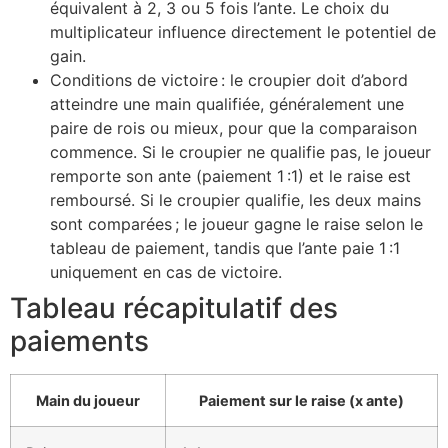
équivalent à 2, 3 ou 5 fois l’ante. Le choix du
multiplicateur influence directement le potentiel de
gain.
Conditions de victoire : le croupier doit d’abord
atteindre une main qualifiée, généralement une
paire de rois ou mieux, pour que la comparaison
commence. Si le croupier ne qualifie pas, le joueur
remporte son ante (paiement 1 :1) et le raise est
remboursé. Si le croupier qualifie, les deux mains
sont comparées ; le joueur gagne le raise selon le
tableau de paiement, tandis que l’ante paie 1 :1
uniquement en cas de victoire.
Tableau récapitulatif des
paiements
Main du joueur
Paiement sur le raise (x ante)