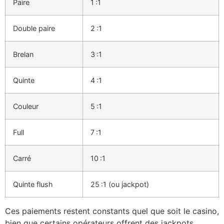
Paire
1 :1
Double paire
2 :1
Brelan
3 :1
Quinte
4 :1
Couleur
5 :1
Full
7 :1
Carré
10 :1
Quinte flush
25 :1 (ou jackpot)
Ces paiements restent constants quel que soit le casino,
bien que certains opérateurs offrent des jackpots