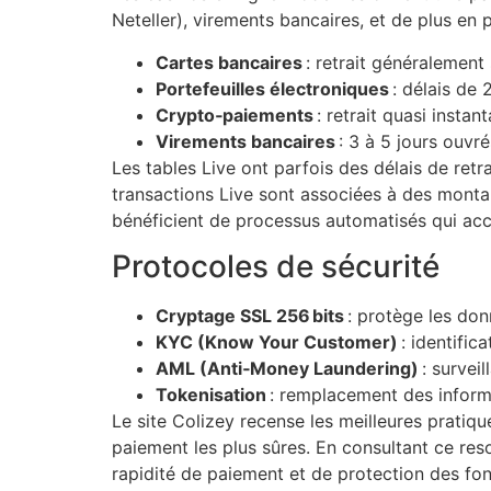
Neteller), virements bancaires, et de plus en
Cartes bancaires
: retrait généralement
Portefeuilles électroniques
: délais de 
Crypto‑paiements
: retrait quasi instan
Virements bancaires
: 3 à 5 jours ouvr
Les tables Live ont parfois des délais de ret
transactions Live sont associées à des monta
bénéficient de processus automatisés qui accé
Protocoles de sécurité
Cryptage SSL 256 bits
: protège les don
KYC (Know Your Customer)
: identifica
AML (Anti‑Money Laundering)
: survei
Tokenisation
: remplacement des informat
Le site Colizey recense les meilleures pratiqu
paiement les plus sûres. En consultant ce res
rapidité de paiement et de protection des fo