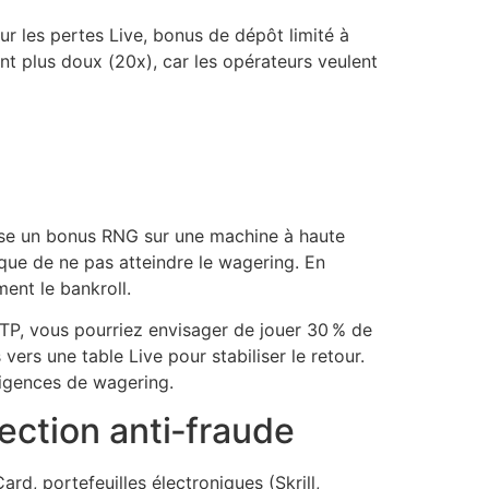
ur les pertes Live, bonus de dépôt limité à
t plus doux (20x), car les opérateurs veulent
ilise un bonus RNG sur une machine à haute
sque de ne pas atteindre le wagering. En
ent le bankroll.
RTP, vous pourriez envisager de jouer 30 % de
 vers une table Live pour stabiliser le retour.
xigences de wagering.
ection anti‑fraude
d, portefeuilles électroniques (Skrill,