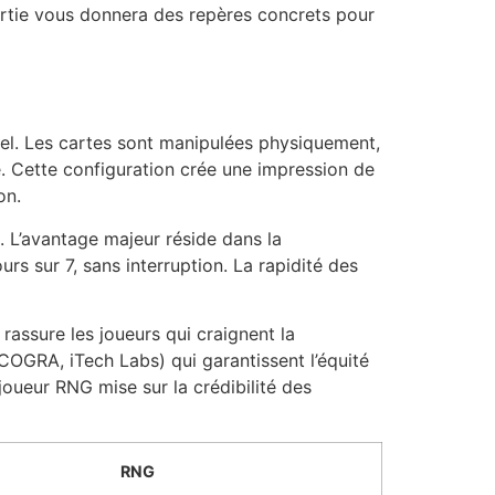
 partie vous donnera des repères concrets pour
éel. Les cartes sont manipulées physiquement,
é. Cette configuration crée une impression de
on.
e. L’avantage majeur réside dans la
urs sur 7, sans interruption. La rapidité des
rassure les joueurs qui craignent la
eCOGRA, iTech Labs) qui garantissent l’équité
 joueur RNG mise sur la crédibilité des
RNG