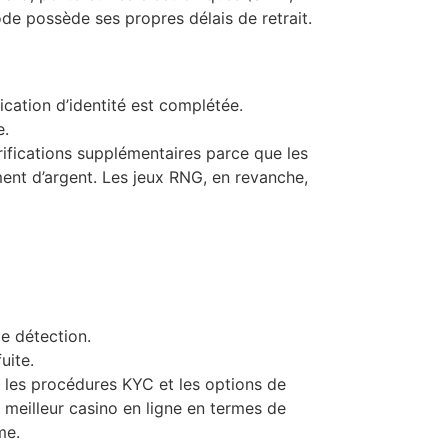
de possède ses propres délais de retrait.
fication d’identité est complétée.
e.
rifications supplémentaires parce que les
ent d’argent. Les jeux RNG, en revanche,
e détection.
uite.
ur les procédures KYC et les options de
 meilleur casino en ligne en termes de
me.