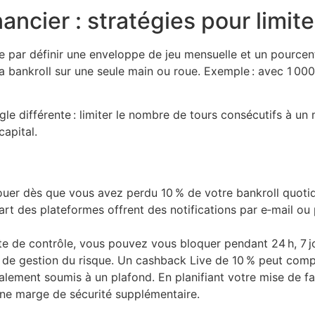
ancier : stratégies pour limite
r définir une enveloppe de jeu mensuelle et un pourcentag
bankroll sur une seule main ou roue. Exemple : avec 1 000
ègle différente : limiter le nombre de tours consécutifs à u
capital.
jouer dès que vous avez perdu 10 % de votre bankroll quoti
part des plateformes offrent des notifications par e‑mail ou
te de contrôle, vous pouvez vous bloquer pendant 24 h, 7 
e de gestion du risque. Un cashback Live de 10 % peut compe
ralement soumis à un plafond. En planifiant votre mise de 
une marge de sécurité supplémentaire.