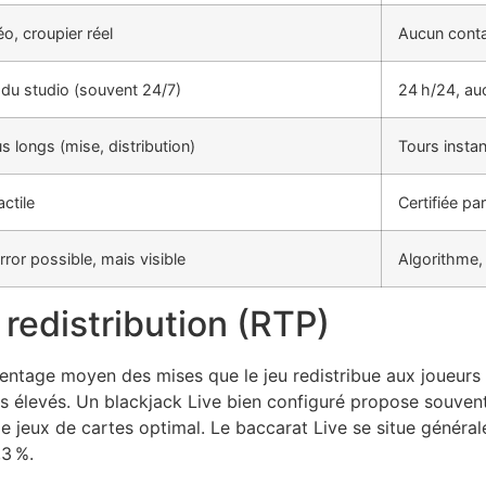
o, croupier réel
Aucun conta
 du studio (souvent 24/7)
24 h/24, au
s longs (mise, distribution)
Tours insta
actile
Certifiée par
ror possible, mais visible
Algorithme,
 redistribution (RTP)
entage moyen des mises que le jeu redistribue aux joueurs su
rès élevés. Un blackjack Live bien configuré propose souven
 de jeux de cartes optimal. Le baccarat Live se situe généra
,3 %.