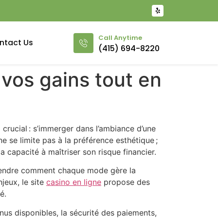
Call Anytime
ntact Us
(415) 694-8220
vos gains tout en
 crucial : s’immerger dans l’ambiance d’une
e se limite pas à la préférence esthétique ;
la capacité à maîtriser son risque financier.
prendre comment chaque mode gère la
jeux, le site
casino en ligne
propose des
é.
us disponibles, la sécurité des paiements,