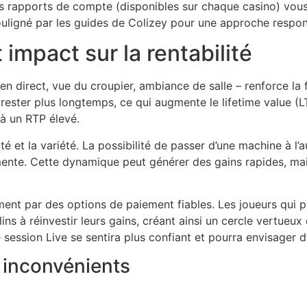
 les rapports de compte (disponibles sur chaque casino) vou
ouligné par les guides de Colizey pour une approche respon
 impact sur la rentabilité
en direct, vue du croupier, ambiance de salle – renforce la f
rester plus longtemps, ce qui augmente le lifetime value (LT
 à un RTP élevé.
é et la variété. La possibilité de passer d’une machine à l’a
nte. Cette dynamique peut générer des gains rapides, mais 
ent par des options de paiement fiables. Les joueurs qui per
ns à réinvestir leurs gains, créant ainsi un cercle vertueux 
e session Live se sentira plus confiant et pourra envisager 
 inconvénients