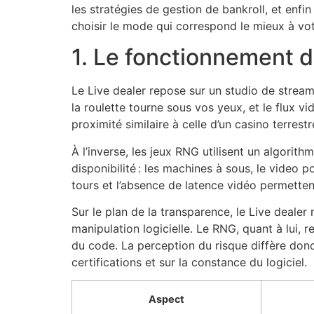
les stratégies de gestion de bankroll, et enfi
choisir le mode qui correspond le mieux à vot
1. Le fonctionnement d
Le Live dealer repose sur un studio de strea
la roulette tourne sous vos yeux, et le flux 
proximité similaire à celle d’un casino terres
À l’inverse, les jeux RNG utilisent un algorit
disponibilité : les machines à sous, le video p
tours et l’absence de latence vidéo permetten
Sur le plan de la transparence, le Live deale
manipulation logicielle. Le RNG, quant à lui, 
du code. La perception du risque diffère donc :
certifications et sur la constance du logiciel.
Aspect