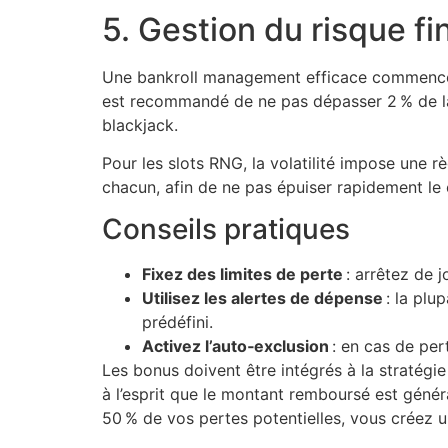
5. Gestion du risque fin
Une bankroll management efficace commence pa
est recommandé de ne pas dépasser 2 % de la 
blackjack.
Pour les slots RNG, la volatilité impose une r
chacun, afin de ne pas épuiser rapidement le 
Conseils pratiques
Fixez des limites de perte
: arrêtez de 
Utilisez les alertes de dépense
: la plu
prédéfini.
Activez l’auto‑exclusion
: en cas de per
Les bonus doivent être intégrés à la stratégi
à l’esprit que le montant remboursé est géné
50 % de vos pertes potentielles, vous créez 