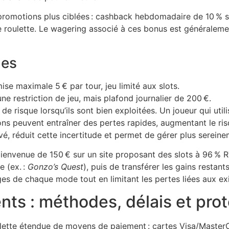
e promotions plus ciblées : cashback hebdomadaire de 10 % s
e roulette. Le wagering associé à ces bonus est généralemen
ues
mise maximale 5 € par tour, jeu limité aux slots.
ne restriction de jeu, mais plafond journalier de 200 €.
 de risque lorsqu’ils sont bien exploitées. Un joueur qui ut
tions peuvent entraîner des pertes rapides, augmentant le ri
é, réduit cette incertitude et permet de gérer plus sereinem
bienvenue de 150 € sur un site proposant des slots à 96 % 
e (ex. :
Gonzo’s Quest
), puis de transférer les gains restants
es de chaque mode tout en limitant les pertes liées aux e
nts : méthodes, délais et prot
ette étendue de moyens de paiement : cartes Visa/MasterCar