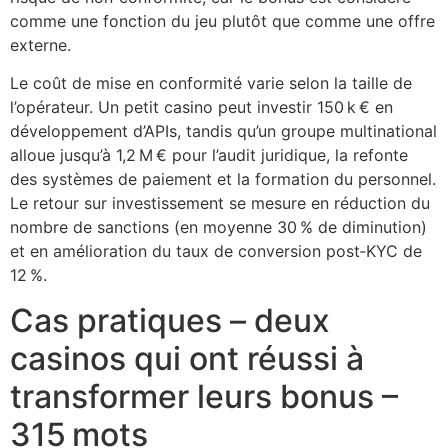
comme une fonction du jeu plutôt que comme une offre
externe.
Le coût de mise en conformité varie selon la taille de
l’opérateur. Un petit casino peut investir 150 k € en
développement d’APIs, tandis qu’un groupe multinational
alloue jusqu’à 1,2 M € pour l’audit juridique, la refonte
des systèmes de paiement et la formation du personnel.
Le retour sur investissement se mesure en réduction du
nombre de sanctions (en moyenne 30 % de diminution)
et en amélioration du taux de conversion post‑KYC de
12 %.
Cas pratiques – deux
casinos qui ont réussi à
transformer leurs bonus –
315 mots