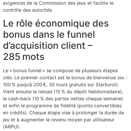
exigences de la Commission des jeux et facilite le
contrôle des autorités.
Le rôle économique des
bonus dans le funnel
d’acquisition client –
285 mots
Le « bonus funnel » se compose de plusieurs étapes
clés. Le premier contact est le bonus de bienvenue (ex. :
100 % jusqu’à 200 €, 30 tours gratuits sur
Starburst
).
Vient ensuite le reload (15 % du dépôt hebdomadaire),
le cash‑back (10 % des pertes nettes chaque semaine)
et enfin le programme de fidélité (points convertibles
en crédits). Chaque étape vise à prolonger la durée de
jeu et à augmenter le revenu moyen par utilisateur
(ARPU).