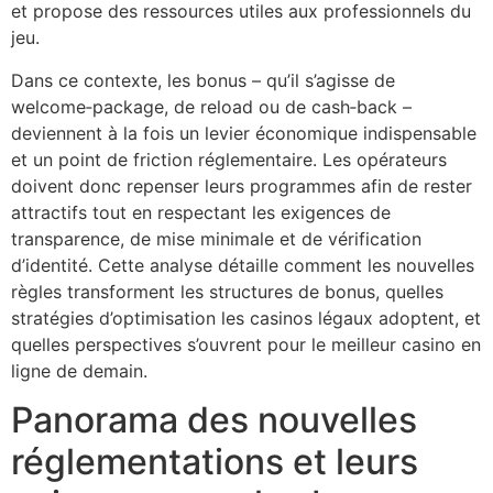
et propose des ressources utiles aux professionnels du
jeu.
Dans ce contexte, les bonus – qu’il s’agisse de
welcome‑package, de reload ou de cash‑back –
deviennent à la fois un levier économique indispensable
et un point de friction réglementaire. Les opérateurs
doivent donc repenser leurs programmes afin de rester
attractifs tout en respectant les exigences de
transparence, de mise minimale et de vérification
d’identité. Cette analyse détaille comment les nouvelles
règles transforment les structures de bonus, quelles
stratégies d’optimisation les casinos légaux adoptent, et
quelles perspectives s’ouvrent pour le meilleur casino en
ligne de demain.
Panorama des nouvelles
réglementations et leurs