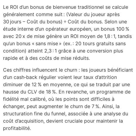
Le ROI d’un bonus de bienvenue traditionnel se calcule
généralement comme suit : (Valeur du joueur après
30 jours – Coût du bonus) ÷ Coût du bonus. Selon une
étude interne d’un opérateur européen, un bonus 100 %
avec 20 x de mise génère un ROI moyen de 1,8 : 1, tandis
qu’un bonus « sans mise » (ex. : 20 tours gratuits sans
condition) atteint 2,3 : 1 grâce à une conversion plus
rapide et à des coûts de mise réduits.
Ces chiffres influencent le churn : les joueurs bénéficiant
d’un cash‑back régulier voient leur taux d’attrition
diminuer de 12 % en moyenne, ce qui se traduit par une
hausse du CLV de 18 %. En revanche, un programme de
fidélité mal calibré, où les points sont difficiles à
échanger, peut augmenter le churn de 7 %. Ainsi, la
structuration fine du funnel, associée à une analyse du
coût d’acquisition, devient cruciale pour maintenir la
profitabilité.