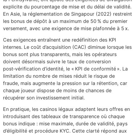
explicite du pourcentage de mise et du délai de validité.
En Asie, la réglementation de Singapour (2022) restreint
les bonus de dépôt à un maximum de 50 % du premier
versement, avec une exigence de mise plafonnée à 5 x.
Ces exigences entraînent une redéfinition des KPI
internes. Le coût d’acquisition (CAC) diminue lorsque les
bonus sont plus transparents, mais les opérateurs
doivent désormais suivre le taux de conversion
post‑vérification d’identité, le « KPI de conformité ». La
limitation du nombre de mises réduit le risque de
fraude, mais augmente la pression sur la rétention, car
chaque joueur dispose de moins de chances de
récupérer son investissement initial.
En pratique, les casinos légaux adaptent leurs offres en
introduisant des tableaux de transparence où chaque
bonus indique : mise maximale, durée de validité, pays
d’éligibilité et procédure KYC. Cette clarté répond aux