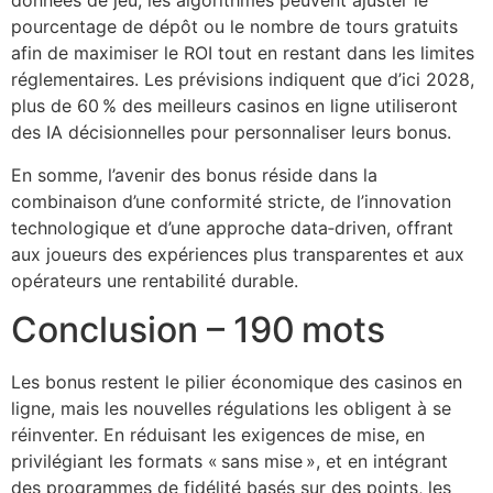
données de jeu, les algorithmes peuvent ajuster le
pourcentage de dépôt ou le nombre de tours gratuits
afin de maximiser le ROI tout en restant dans les limites
réglementaires. Les prévisions indiquent que d’ici 2028,
plus de 60 % des meilleurs casinos en ligne utiliseront
des IA décisionnelles pour personnaliser leurs bonus.
En somme, l’avenir des bonus réside dans la
combinaison d’une conformité stricte, de l’innovation
technologique et d’une approche data‑driven, offrant
aux joueurs des expériences plus transparentes et aux
opérateurs une rentabilité durable.
Conclusion – 190 mots
Les bonus restent le pilier économique des casinos en
ligne, mais les nouvelles régulations les obligent à se
réinventer. En réduisant les exigences de mise, en
privilégiant les formats « sans mise », et en intégrant
des programmes de fidélité basés sur des points, les