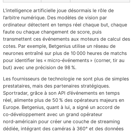
L’intelligence artificielle joue désormais le rôle de
l’arbitre numérique. Des modèles de vision par
ordinateur détectent en temps réel chaque but, chaque
faute ou chaque changement de score, puis
transmettent ces événements aux moteurs de calcul des
cotes. Par exemple, Betgenius utilise un réseau de
neurones entraîné sur plus de 10 000 heures de matchs
pour identifier les « micro‑événements » (corner, tir au
but) avec une précision de 98 %.
Les fournisseurs de technologie ne sont plus de simples
prestataires, mais des partenaires stratégiques.
Sportradar, grâce à son API d’événements en temps
réel, alimente plus de 50 % des opérateurs majeurs en
Europe. Betgenius, quant à lui, a signé un accord de
co‑développement avec un grand opérateur
nord‑américain pour créer une couche de streaming
dédiée, intégrant des caméras à 360° et des données