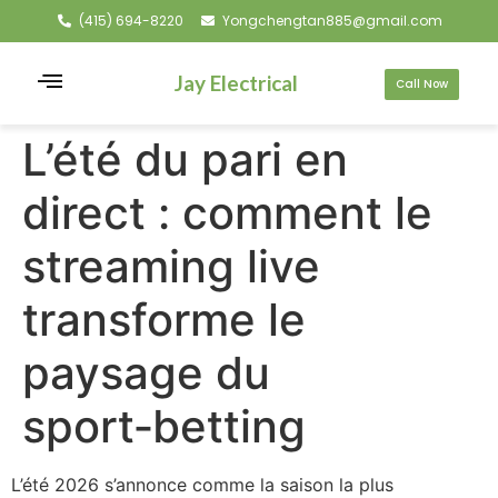
(415) 694-8220
Yongchengtan885@gmail.com
Jay Electrical
Call Now
L’été du pari en
direct : comment le
streaming live
transforme le
paysage du
sport‑betting
L’été 2026 s’annonce comme la saison la plus