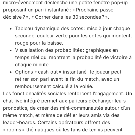
micro‑événement déclenche une petite fenêtre pop‑up
proposant un pari instantané : « Prochaine passe
décisive ? », « Corner dans les 30 secondes ? ».
Tableau dynamique des cotes : mise à jour chaque
seconde, couleur verte pour les cotes qui montent,
rouge pour la baisse.
Visualisation des probabilités : graphiques en
temps réel qui montrent la probabilité de victoire à
chaque minute.
Options « cash‑out » instantané : le joueur peut
retirer son pari avant la fin du match, avec un
remboursement calculé à la volée.
Les fonctionnalités sociales renforcent l’engagement. Un
chat live intégré permet aux parieurs d’échanger leurs
pronostics, de créer des mini‑communautés autour d’un
même match, et même de défier leurs amis via des
leader‑boards. Certains opérateurs offrent des
« rooms » thématiques où les fans de tennis peuvent