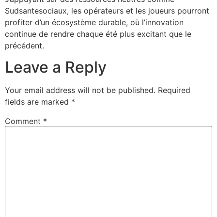
Sudsantesociaux, les opérateurs et les joueurs pourront
profiter d’un écosystème durable, où l’innovation
continue de rendre chaque été plus excitant que le
précédent.
Leave a Reply
Your email address will not be published.
Required
fields are marked
*
Comment
*