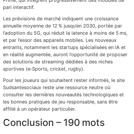
pari interactif.
Les prévisions de marché indiquent une croissance
annuelle moyenne de 12 % jusqu’en 2030, portée par
l’adoption du 5G, qui réduit la latence à moins de 5 ms,
et par l’essor des appareils mobiles. Les nouveaux
entrants, notamment les startups spécialisées en IA et
en réalité augmentée, auront l’opportunité de proposer
des solutions de streaming dédiées à des niches
sportives (e‑Sports, cricket, rugby).
Pour les joueurs qui souhaitent rester informés, le site
Sudsantesociaux reste une ressource neutre où
consulter les dernières nouveautés technologiques et
les bonnes pratiques de jeu responsable, sans être
affilié à un opérateur particulier.
Conclusion – 190 mots