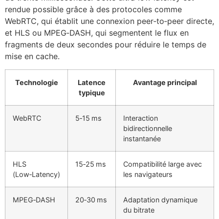
rendue possible grâce à des protocoles comme
WebRTC, qui établit une connexion peer‑to‑peer directe,
et HLS ou MPEG‑DASH, qui segmentent le flux en
fragments de deux secondes pour réduire le temps de
mise en cache.
Technologie
Latence
Avantage principal
typique
WebRTC
5‑15 ms
Interaction
bidirectionnelle
instantanée
HLS
15‑25 ms
Compatibilité large avec
(Low‑Latency)
les navigateurs
MPEG‑DASH
20‑30 ms
Adaptation dynamique
du bitrate