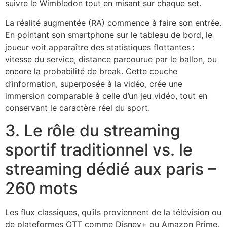
suivre le Wimbledon tout en misant sur chaque set.
La réalité augmentée (RA) commence à faire son entrée.
En pointant son smartphone sur le tableau de bord, le
joueur voit apparaître des statistiques flottantes :
vitesse du service, distance parcourue par le ballon, ou
encore la probabilité de break. Cette couche
d’information, superposée à la vidéo, crée une
immersion comparable à celle d’un jeu vidéo, tout en
conservant le caractère réel du sport.
3. Le rôle du streaming
sportif traditionnel vs. le
streaming dédié aux paris –
260 mots
Les flux classiques, qu’ils proviennent de la télévision ou
de plateformes OTT comme Disney+ ou Amazon Prime,