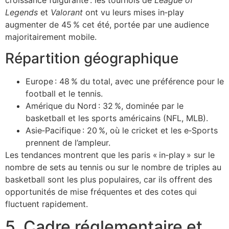
Legends
et
Valorant
ont vu leurs mises in‑play
augmenter de 45 % cet été, portée par une audience
majoritairement mobile.
Répartition géographique
Europe : 48 % du total, avec une préférence pour le
football et le tennis.
Amérique du Nord : 32 %, dominée par le
basketball et les sports américains (NFL, MLB).
Asie‑Pacifique : 20 %, où le cricket et les e‑Sports
prennent de l’ampleur.
Les tendances montrent que les paris « in‑play » sur le
nombre de sets au tennis ou sur le nombre de triples au
basketball sont les plus populaires, car ils offrent des
opportunités de mise fréquentes et des cotes qui
fluctuent rapidement.
5. Cadre réglementaire et