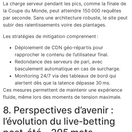
La charge serveur pendant les pics, comme la finale de
la Coupe du Monde, peut atteindre 150 000 requêtes
par seconde. Sans une architecture robuste, le site peut
subir des ralentissements voire des plantages.
Les stratégies de mitigation comprennent :
Déploiement de CDN géo‑répartis pour
rapprocher le contenu de l’utilisateur final.
Redondance des serveurs de pari, avec
basculement automatique en cas de surcharge.
Monitoring 24/7 via des tableaux de bord qui
alertent dès que la latence dépasse 30 ms.
Ces mesures permettent de maintenir une expérience
fluide, même lors des moments de tension maximale.
8. Perspectives d’avenir :
l’évolution du live‑betting