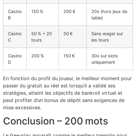
Casino
150 %
200 €
20x (hors jeux de
B
table)
Casino
50 % + 20
50 €
Sans wager sur
C
tours
les tours
Casino
200 %
150 €
30x sur slots
D
uniquement
En fonction du profil du joueur, le meilleur moment pour
passer du gratuit au réel est lorsqu’il a validé ses
stratégies, atteint les objectifs de bankroll virtuel et
peut profiter d’un bonus de dépôt sans exigences de
mise excessives.
Conclusion – 200 mots
Le free‑play apparaît comme le meilleur tremplin pour