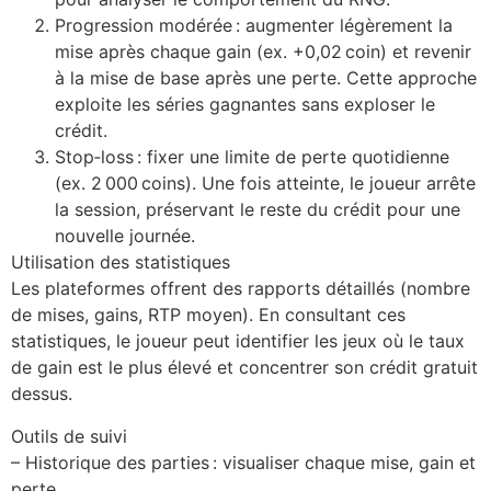
Progression modérée : augmenter légèrement la
mise après chaque gain (ex. +0,02 coin) et revenir
à la mise de base après une perte. Cette approche
exploite les séries gagnantes sans exploser le
crédit.
Stop‑loss : fixer une limite de perte quotidienne
(ex. 2 000 coins). Une fois atteinte, le joueur arrête
la session, préservant le reste du crédit pour une
nouvelle journée.
Utilisation des statistiques
Les plateformes offrent des rapports détaillés (nombre
de mises, gains, RTP moyen). En consultant ces
statistiques, le joueur peut identifier les jeux où le taux
de gain est le plus élevé et concentrer son crédit gratuit
dessus.
Outils de suivi
– Historique des parties : visualiser chaque mise, gain et
perte.