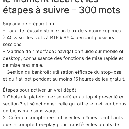
étapes à suivre – 300 mots
Signaux de préparation
– Taux de réussite stable : un taux de victoire supérieur
à 40 % sur les slots à RTP ≥ 96 % pendant plusieurs
sessions.
– Maîtrise de l’interface : navigation fluide sur mobile et
desktop, connaissance des fonctions de mise rapide et
de mise maximale.
– Gestion du bankroll : utilisation efficace du stop‑loss
et du flat‑bet pendant au moins 15 heures de jeu gratuit.
Étapes pour activer un vrai dépôt
1. Choisir la plateforme : se référer au top 4 présenté en
section 3 et sélectionner celle qui offre le meilleur bonus
de bienvenue sans wager.
2. Créer un compte réel : utiliser les mêmes identifiants
que le compte free‑play pour transférer les points de