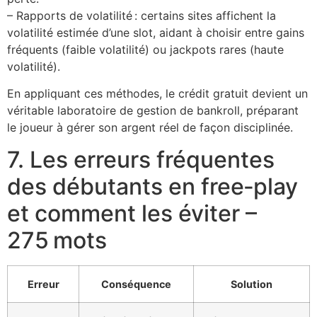
– Rapports de volatilité : certains sites affichent la
volatilité estimée d’une slot, aidant à choisir entre gains
fréquents (faible volatilité) ou jackpots rares (haute
volatilité).
En appliquant ces méthodes, le crédit gratuit devient un
véritable laboratoire de gestion de bankroll, préparant
le joueur à gérer son argent réel de façon disciplinée.
7. Les erreurs fréquentes
des débutants en free‑play
et comment les éviter –
275 mots
Erreur
Conséquence
Solution