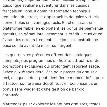
quiconque souhaite s’aventurer dans les casinos
français en ligne. Il combine formation technique,
réduction du stress, et opportunités de gains virtuels
convertibles en avantages réels. En choisissant une
plateforme fiable, en exploitant les bonus de bienvenue
gratuits, en gérant intelligemment le crédit virtuel et en
évitant les erreurs fréquentes, le joueur construit une
base solide avant de miser son argent.
Les quatre sites présentés offrent des catalogues
complets, des programmes de fidélité attractifs et des
promotions exclusives qui prolongent l’apprentissage.
Grâce aux étapes détaillées pour passer du gratuit au
réel, chaque lecteur peut identifier le moment idéal pour
effectuer son premier dépôt, tout en bénéficiant d’un
bonus sans wager et d’une gestion de bankroll
éprouvée.
N’attendez plus : explorez les options gratuites, testez