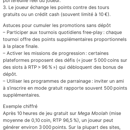
portefeuille réel du joueur.
3. Le joueur échange les points contre des tours
gratuits ou un crédit cash (souvent limité à 10 €).
Astuces pour cumuler les promotions sans dépôt
– Participer aux tournois quotidiens free‑play : chaque
tournoi offre des points supplémentaires proportionnels
à la place finale.
– Activer les missions de progression : certaines
plateformes proposent des défis (« jouer 5 000 coins sur
des slots à RTP > 96 % ») qui débloquent des bonus de
dépôt.
– Utiliser les programmes de parrainage : inviter un ami
à s’inscrire en mode gratuit rapporte souvent 500 points
supplémentaires.
Exemple chiffré
Après 10 heures de jeu gratuit sur
Mega Moolah
(mise
moyenne de 0,10 coin, RTP 96,5 %), un joueur peut
générer environ 3 000 points. Sur la plupart des sites,