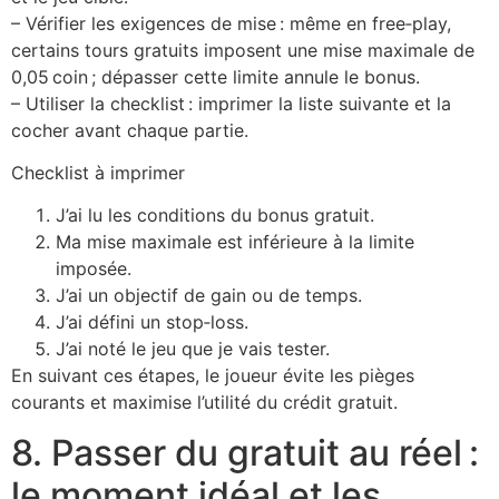
– Vérifier les exigences de mise : même en free‑play,
certains tours gratuits imposent une mise maximale de
0,05 coin ; dépasser cette limite annule le bonus.
– Utiliser la checklist : imprimer la liste suivante et la
cocher avant chaque partie.
Checklist à imprimer
J’ai lu les conditions du bonus gratuit.
Ma mise maximale est inférieure à la limite
imposée.
J’ai un objectif de gain ou de temps.
J’ai défini un stop‑loss.
J’ai noté le jeu que je vais tester.
En suivant ces étapes, le joueur évite les pièges
courants et maximise l’utilité du crédit gratuit.
8. Passer du gratuit au réel :
le moment idéal et les