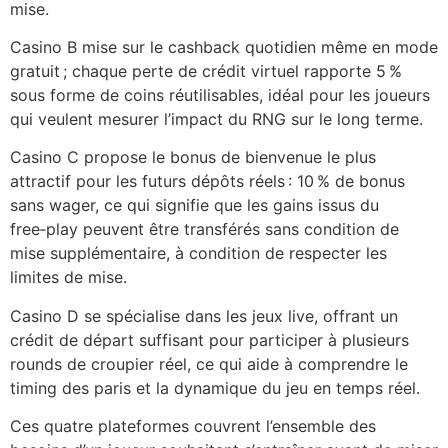
mise.
Casino B mise sur le cashback quotidien même en mode
gratuit ; chaque perte de crédit virtuel rapporte 5 %
sous forme de coins réutilisables, idéal pour les joueurs
qui veulent mesurer l’impact du RNG sur le long terme.
Casino C propose le bonus de bienvenue le plus
attractif pour les futurs dépôts réels : 10 % de bonus
sans wager, ce qui signifie que les gains issus du
free‑play peuvent être transférés sans condition de
mise supplémentaire, à condition de respecter les
limites de mise.
Casino D se spécialise dans les jeux live, offrant un
crédit de départ suffisant pour participer à plusieurs
rounds de croupier réel, ce qui aide à comprendre le
timing des paris et la dynamique du jeu en temps réel.
Ces quatre plateformes couvrent l’ensemble des