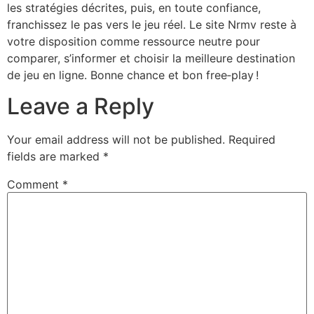
les stratégies décrites, puis, en toute confiance,
franchissez le pas vers le jeu réel. Le site Nrmv reste à
votre disposition comme ressource neutre pour
comparer, s’informer et choisir la meilleure destination
de jeu en ligne. Bonne chance et bon free‑play !
Leave a Reply
Your email address will not be published.
Required
fields are marked
*
Comment
*