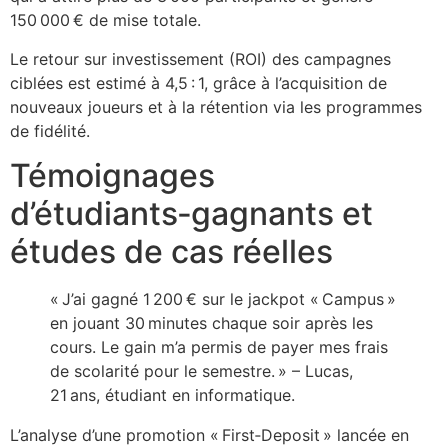
150 000 € de mise totale.
Le retour sur investissement (ROI) des campagnes
ciblées est estimé à 4,5 : 1, grâce à l’acquisition de
nouveaux joueurs et à la rétention via les programmes
de fidélité.
Témoignages
d’étudiants‑gagnants et
études de cas réelles
« J’ai gagné 1 200 € sur le jackpot « Campus »
en jouant 30 minutes chaque soir après les
cours. Le gain m’a permis de payer mes frais
de scolarité pour le semestre. » – Lucas,
21 ans, étudiant en informatique.
L’analyse d’une promotion « First‑Deposit » lancée en