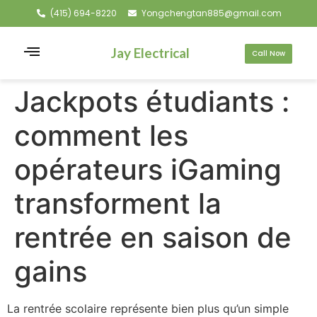
(415) 694-8220
Yongchengtan885@gmail.com
Jay Electrical
Call Now
Jackpots étudiants :
comment les
opérateurs iGaming
transforment la
rentrée en saison de
gains
La rentrée scolaire représente bien plus qu’un simple