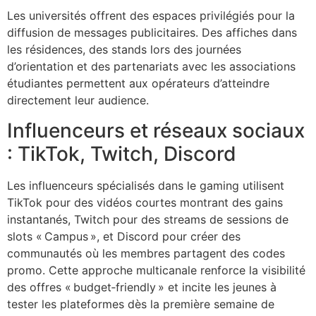
Les universités offrent des espaces privilégiés pour la
diffusion de messages publicitaires. Des affiches dans
les résidences, des stands lors des journées
d’orientation et des partenariats avec les associations
étudiantes permettent aux opérateurs d’atteindre
directement leur audience.
Influenceurs et réseaux sociaux
: TikTok, Twitch, Discord
Les influenceurs spécialisés dans le gaming utilisent
TikTok pour des vidéos courtes montrant des gains
instantanés, Twitch pour des streams de sessions de
slots « Campus », et Discord pour créer des
communautés où les membres partagent des codes
promo. Cette approche multicanale renforce la visibilité
des offres « budget‑friendly » et incite les jeunes à
tester les plateformes dès la première semaine de