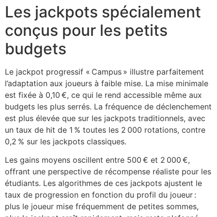
Les jackpots spécialement
conçus pour les petits
budgets
Le jackpot progressif « Campus » illustre parfaitement
l’adaptation aux joueurs à faible mise. La mise minimale
est fixée à 0,10 €, ce qui le rend accessible même aux
budgets les plus serrés. La fréquence de déclenchement
est plus élevée que sur les jackpots traditionnels, avec
un taux de hit de 1 % toutes les 2 000 rotations, contre
0,2 % sur les jackpots classiques.
Les gains moyens oscillent entre 500 € et 2 000 €,
offrant une perspective de récompense réaliste pour les
étudiants. Les algorithmes de ces jackpots ajustent le
taux de progression en fonction du profil du joueur :
plus le joueur mise fréquemment de petites sommes,