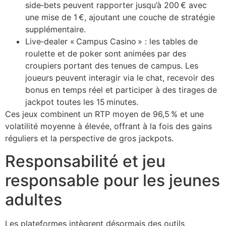
side‑bets peuvent rapporter jusqu’à 200 € avec
une mise de 1 €, ajoutant une couche de stratégie
supplémentaire.
Live‑dealer « Campus Casino » : les tables de
roulette et de poker sont animées par des
croupiers portant des tenues de campus. Les
joueurs peuvent interagir via le chat, recevoir des
bonus en temps réel et participer à des tirages de
jackpot toutes les 15 minutes.
Ces jeux combinent un RTP moyen de 96,5 % et une
volatilité moyenne à élevée, offrant à la fois des gains
réguliers et la perspective de gros jackpots.
Responsabilité et jeu
responsable pour les jeunes
adultes
Les plateformes intègrent désormais des outils