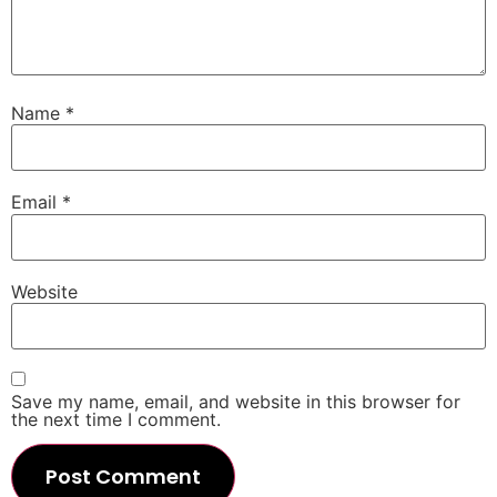
Name
*
Email
*
Website
Save my name, email, and website in this browser for
the next time I comment.