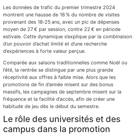
Les données de trafic du premier trimestre 2024
montrent une hausse de 18 % du nombre de visites
provenant des 18‑25 ans, avec un pic de dépenses
moyen de 27 € par session, contre 22 € en période
estivale. Cette dynamique s’explique par la combinaison
d’un pouvoir d’achat limité et d’une recherche
d’expériences à forte valeur perçue.
Comparée aux saisons traditionnelles comme Noël ou
l’été, la rentrée se distingue par une plus grande
réceptivité aux offres à faible mise. Alors que les
promotions de fin d’année misent sur des bonus
massifs, les campagnes de septembre misent sur la
fréquence et la facilité d’accès, afin de créer une
habitude de jeu dès le début du semestre.
Le rôle des universités et des
campus dans la promotion