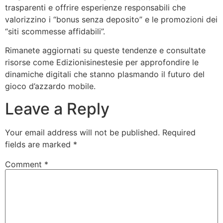
trasparenti e offrire esperienze responsabili che
valorizzino i “bonus senza deposito” e le promozioni dei
“siti scommesse affidabili”.
Rimanete aggiornati su queste tendenze e consultate
risorse come Edizionisinestesie per approfondire le
dinamiche digitali che stanno plasmando il futuro del
gioco d’azzardo mobile.
Leave a Reply
Your email address will not be published.
Required
fields are marked
*
Comment
*