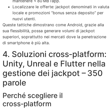
mantenere < 80 MB l’app.
Localizzare le offerte: jackpot denominati in valuta
locale e promozioni “bonus senza deposito” per
nuovi utenti.
Queste tattiche dimostrano come Android, grazie alla
sua flessibilità, possa generare volumi di jackpot
superiori, soprattutto nei mercati dove la penetrazione
di smartphone è più alta.
4. Soluzioni cross‑platform:
Unity, Unreal e Flutter nella
gestione dei jackpot – 350
parole
Perché scegliere il
cross‑platform