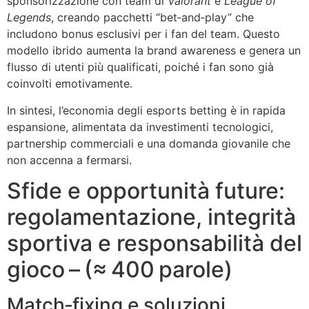
sponsorizzazione con team di
Valorant
e
League of
Legends
, creando pacchetti “bet‑and‑play” che
includono bonus esclusivi per i fan del team. Questo
modello ibrido aumenta la brand awareness e genera un
flusso di utenti più qualificati, poiché i fan sono già
coinvolti emotivamente.
In sintesi, l’economia degli esports betting è in rapida
espansione, alimentata da investimenti tecnologici,
partnership commerciali e una domanda giovanile che
non accenna a fermarsi.
Sfide e opportunità future:
regolamentazione, integrità
sportiva e responsabilità del
gioco – (≈ 400 parole)
Match‑fixing e soluzioni