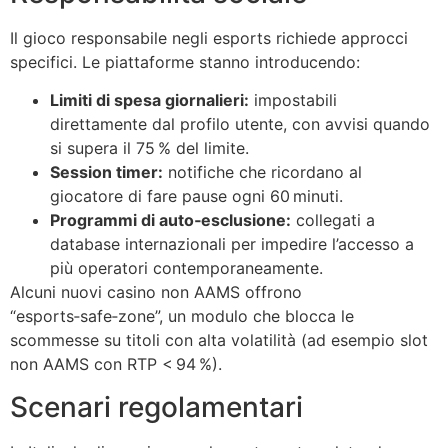
Il gioco responsabile negli esports richiede approcci
specifici. Le piattaforme stanno introducendo:
Limiti di spesa giornalieri:
impostabili
direttamente dal profilo utente, con avvisi quando
si supera il 75 % del limite.
Session timer:
notifiche che ricordano al
giocatore di fare pause ogni 60 minuti.
Programmi di auto‑esclusione:
collegati a
database internazionali per impedire l’accesso a
più operatori contemporaneamente.
Alcuni nuovi casino non AAMS offrono
“esports‑safe‑zone”, un modulo che blocca le
scommesse su titoli con alta volatilità (ad esempio slot
non AAMS con RTP < 94 %).
Scenari regolamentari