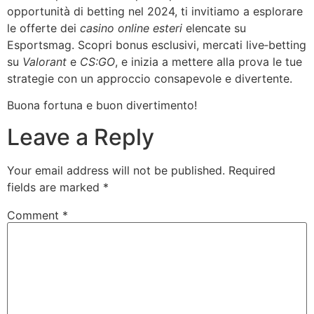
opportunità di betting nel 2024, ti invitiamo a esplorare
le offerte dei
casino online esteri
elencate su
Esportsmag. Scopri bonus esclusivi, mercati live‑betting
su
Valorant
e
CS:GO
, e inizia a mettere alla prova le tue
strategie con un approccio consapevole e divertente.
Buona fortuna e buon divertimento!
Leave a Reply
Your email address will not be published.
Required
fields are marked
*
Comment
*