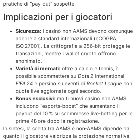
pratiche di “pay‑out” sospette.
Implicazioni per i giocatori
Sicurezza:
i casinò non AAMS devono comunque
aderire a standard internazionali (eCOGRA,
ISO 27001). La crittografia a 256‑bit protegge le
transazioni, mentre i wallet crypto offrono
anonimato.
Varietà di mercati:
oltre a calcio e tennis, è
possibile scommettere su
Dota 2
International,
FIFA 24
e persino su eventi di
Rocket League
con
quote live aggiornate ogni secondo.
Bonus esclusivi:
molti nuovi casino non AAMS
includono “esports‑boost” che aumentano il
payout del 10 % su scommesse live‑betting per le
prime 48 ore dopo la registrazione.
In sintesi, la scelta tra AAMS e non‑AAMS dipende da
quanto il giocatore valorizza la protezione normativa