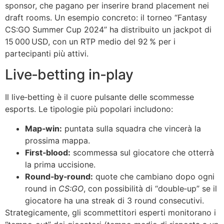
sponsor, che pagano per inserire brand placement nei
draft rooms. Un esempio concreto: il torneo “Fantasy
CS:GO Summer Cup 2024” ha distribuito un jackpot di
15 000 USD, con un RTP medio del 92 % per i
partecipanti più attivi.
Live‑betting in‑play
Il live‑betting è il cuore pulsante delle scommesse
esports. Le tipologie più popolari includono:
Map‑win:
puntata sulla squadra che vincerà la
prossima mappa.
First‑blood:
scommessa sul giocatore che otterrà
la prima uccisione.
Round‑by‑round:
quote che cambiano dopo ogni
round in
CS:GO
, con possibilità di “double‑up” se il
giocatore ha una streak di 3 round consecutivi.
Strategicamente, gli scommettitori esperti monitorano i