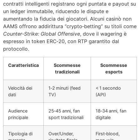
contratti intelligenti registrano ogni puntata e payout su
un ledger immutabile, riducendo le dispute e
aumentando la fiducia dei giocatori. Alcuni casinò non
AAMS offrono addirittura “crypto‑betting” su titoli come
Counter‑Strike: Global Offensive
, dove il wagering è
espresso in token ERC‑20, con RTP garantito dal
protocollo.
Caratteristica
Scommesse
Scommesse
tradizionali
esports
Velocità dei
1‑2 minuti (feed
< 1 secondo
dati
TV)
(API)
Audience
25‑45 anni, fan
18‑34 anni, fan
principale
sport tradizionali
digitale
Tipologia di
Over/Under,
First‑blood,