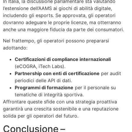
In Italia, la discussione parlamentare sta valutando
l’estensione dell’AAMS ai giochi di abilità digitale,
includendo gli esports. Se approvata, gli operatori
dovranno adeguare le proprie licenze, ma otterranno
anche una maggiore fiducia da parte dei consumatori.
Nel frattempo, gli operatori possono prepararsi
adottando:
Certificazioni di compliance internazionali
(eCOGRA, iTech Labs).
Partnership con enti di certificazione
per audit
periodici delle API di dati.
Programmi di formazione
per il personale su
tematiche di integrità sportiva.
Affrontare queste sfide con una strategia proattiva
garantirà una crescita sostenibile e una reputazione
solida per gli operatori del futuro.
Conclusione –