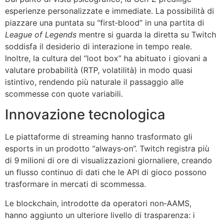
esperienze personalizzate e immediate. La possibilità di
piazzare una puntata su “first‑blood” in una partita di
League of Legends
mentre si guarda la diretta su Twitch
soddisfa il desiderio di interazione in tempo reale.
Inoltre, la cultura del “loot box” ha abituato i giovani a
valutare probabilità (RTP, volatilità) in modo quasi
istintivo, rendendo più naturale il passaggio alle
scommesse con quote variabili.
Innovazione tecnologica
Le piattaforme di streaming hanno trasformato gli
esports in un prodotto “always‑on”. Twitch registra più
di 9 milioni di ore di visualizzazioni giornaliere, creando
un flusso continuo di dati che le API di gioco possono
trasformare in mercati di scommessa.
Le blockchain, introdotte da operatori non‑AAMS,
hanno aggiunto un ulteriore livello di trasparenza: i