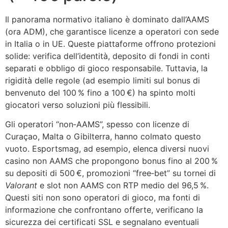
Il panorama normativo italiano è dominato dall’AAMS
(ora ADM), che garantisce licenze a operatori con sede
in Italia o in UE. Queste piattaforme offrono protezioni
solide: verifica dell’identità, deposito di fondi in conti
separati e obbligo di gioco responsabile. Tuttavia, la
rigidità delle regole (ad esempio limiti sul bonus di
benvenuto del 100 % fino a 100 €) ha spinto molti
giocatori verso soluzioni più flessibili.
Gli operatori “non‑AAMS”, spesso con licenze di
Curaçao, Malta o Gibilterra, hanno colmato questo
vuoto. Esportsmag, ad esempio, elenca diversi nuovi
casino non AAMS che propongono bonus fino al 200 %
su depositi di 500 €, promozioni “free‑bet” su tornei di
Valorant
e slot non AAMS con RTP medio del 96,5 %.
Questi siti non sono operatori di gioco, ma fonti di
informazione che confrontano offerte, verificano la
sicurezza dei certificati SSL e segnalano eventuali