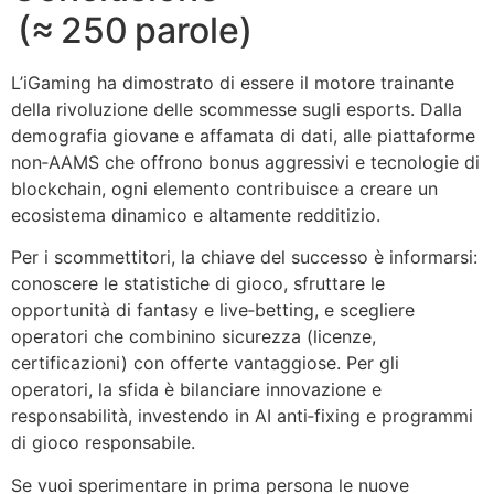
(≈ 250 parole)
L’iGaming ha dimostrato di essere il motore trainante
della rivoluzione delle scommesse sugli esports. Dalla
demografia giovane e affamata di dati, alle piattaforme
non‑AAMS che offrono bonus aggressivi e tecnologie di
blockchain, ogni elemento contribuisce a creare un
ecosistema dinamico e altamente redditizio.
Per i scommettitori, la chiave del successo è informarsi:
conoscere le statistiche di gioco, sfruttare le
opportunità di fantasy e live‑betting, e scegliere
operatori che combinino sicurezza (licenze,
certificazioni) con offerte vantaggiose. Per gli
operatori, la sfida è bilanciare innovazione e
responsabilità, investendo in AI anti‑fixing e programmi
di gioco responsabile.
Se vuoi sperimentare in prima persona le nuove