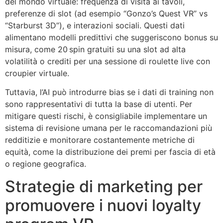
del mondo virtuale: frequenza di visita ai tavoli,
preferenze di slot (ad esempio “Gonzo’s Quest VR” vs
“Starburst 3D”), e interazioni sociali. Questi dati
alimentano modelli predittivi che suggeriscono bonus su
misura, come 20 spin gratuiti su una slot ad alta
volatilità o crediti per una sessione di roulette live con
croupier virtuale.
Tuttavia, l’AI può introdurre bias se i dati di training non
sono rappresentativi di tutta la base di utenti. Per
mitigare questi rischi, è consigliabile implementare un
sistema di revisione umana per le raccomandazioni più
redditizie e monitorare costantemente metriche di
equità, come la distribuzione dei premi per fascia di età
o regione geografica.
Strategie di marketing per
promuovere i nuovi loyalty