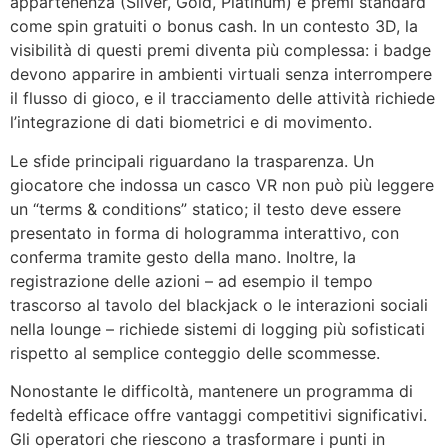
appartenenza (Silver, Gold, Platinum) e premi standard
come spin gratuiti o bonus cash. In un contesto 3D, la
visibilità di questi premi diventa più complessa: i badge
devono apparire in ambienti virtuali senza interrompere
il flusso di gioco, e il tracciamento delle attività richiede
l’integrazione di dati biometrici e di movimento.
Le sfide principali riguardano la trasparenza. Un
giocatore che indossa un casco VR non può più leggere
un “terms & conditions” statico; il testo deve essere
presentato in forma di hologramma interattivo, con
conferma tramite gesto della mano. Inoltre, la
registrazione delle azioni – ad esempio il tempo
trascorso al tavolo del blackjack o le interazioni sociali
nella lounge – richiede sistemi di logging più sofisticati
rispetto al semplice conteggio delle scommesse.
Nonostante le difficoltà, mantenere un programma di
fedeltà efficace offre vantaggi competitivi significativi.
Gli operatori che riescono a trasformare i punti in