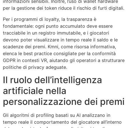
informazioni sensibili. Inoltre, l’uso di wallet hardware
per la gestione dei token riduce il rischio di furti digitali.
Per i programmi di loyalty, la trasparenza è
fondamentale: ogni punto accumulato deve essere
tracciabile in un registro immutabile, e i giocatori
devono poter visualizzare in tempo reale il saldo e le
scadenze dei premi. Kmni, come risorsa informativa,
elenca le best practice consigliate per la conformità
GDPR in contesti VR, aiutando gli operatori a strutturare
politiche di privacy adeguate.
Il ruolo dell’intelligenza
artificiale nella
personalizzazione dei premi
Gli algoritmi di profiling basati su AI analizzano in
tempo reale il comportamento del giocatore all’interno