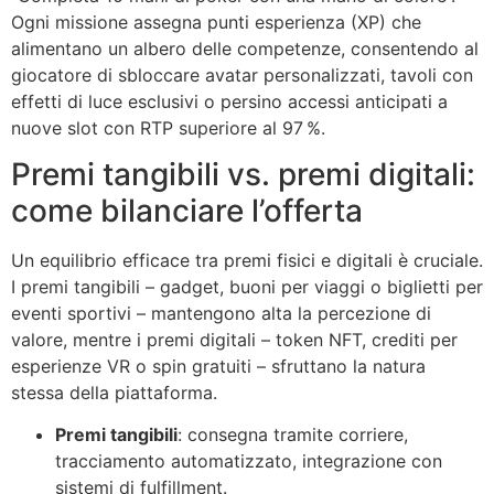
Ogni missione assegna punti esperienza (XP) che
alimentano un albero delle competenze, consentendo al
giocatore di sbloccare avatar personalizzati, tavoli con
effetti di luce esclusivi o persino accessi anticipati a
nuove slot con RTP superiore al 97 %.
Premi tangibili vs. premi digitali:
come bilanciare l’offerta
Un equilibrio efficace tra premi fisici e digitali è cruciale.
I premi tangibili – gadget, buoni per viaggi o biglietti per
eventi sportivi – mantengono alta la percezione di
valore, mentre i premi digitali – token NFT, crediti per
esperienze VR o spin gratuiti – sfruttano la natura
stessa della piattaforma.
Premi tangibili
: consegna tramite corriere,
tracciamento automatizzato, integrazione con
sistemi di fulfillment.