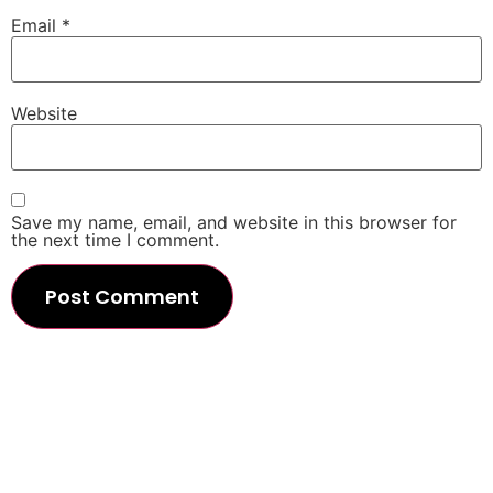
Email
*
Website
Save my name, email, and website in this browser for
the next time I comment.