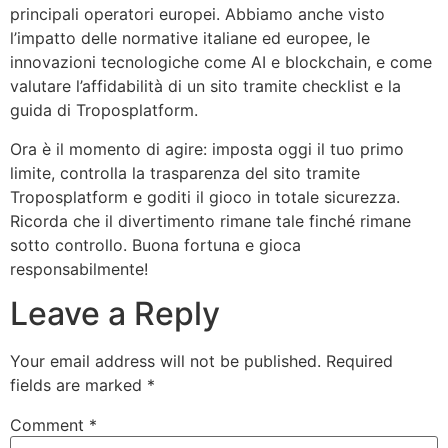
principali operatori europei. Abbiamo anche visto
l’impatto delle normative italiane ed europee, le
innovazioni tecnologiche come AI e blockchain, e come
valutare l’affidabilità di un sito tramite checklist e la
guida di Troposplatform.
Ora è il momento di agire: imposta oggi il tuo primo
limite, controlla la trasparenza del sito tramite
Troposplatform e goditi il gioco in totale sicurezza.
Ricorda che il divertimento rimane tale finché rimane
sotto controllo. Buona fortuna e gioca
responsabilmente!
Leave a Reply
Your email address will not be published.
Required
fields are marked
*
Comment
*