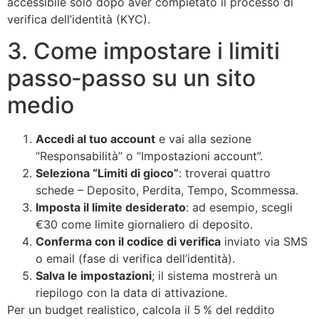
accessibile solo dopo aver completato il processo di
verifica dell’identità (KYC).
3. Come impostare i limiti
passo‑passo su un sito
medio
Accedi al tuo account
e vai alla sezione
“Responsabilità” o “Impostazioni account”.
Seleziona “Limiti di gioco”
: troverai quattro
schede – Deposito, Perdita, Tempo, Scommessa.
Imposta il limite desiderato
: ad esempio, scegli
€30 come limite giornaliero di deposito.
Conferma con il codice di verifica
inviato via SMS
o email (fase di verifica dell’identità).
Salva le impostazioni
; il sistema mostrerà un
riepilogo con la data di attivazione.
Per un budget realistico, calcola il 5 % del reddito