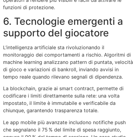
operatori a rendere più visibili e facili da attivare le
funzioni di protezione.
6. Tecnologie emergenti a
supporto del giocatore
L’intelligenza artificiale sta rivoluzionando il
monitoraggio dei comportamenti a rischio. Algoritmi di
machine learning analizzano pattern di puntata, velocità
di gioco e variazioni di bankroll, inviando avvisi in
tempo reale quando rilevano segnali di dipendenza.
La blockchain, grazie ai smart contract, permette di
codificare i limiti direttamente sulla rete: una volta
impostato, il limite è immutabile e verificabile da
chiunque, garantendo trasparenza totale.
Le app mobile più avanzate includono notifiche push
che segnalano il 75 % del limite di spesa raggiunto,
oppure il 90 % del tempo di sessione. Un caso studio