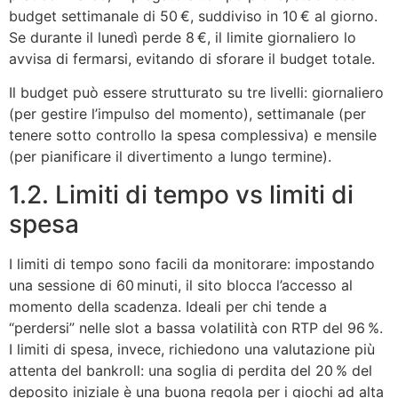
budget settimanale di 50 €, suddiviso in 10 € al giorno.
Se durante il lunedì perde 8 €, il limite giornaliero lo
avvisa di fermarsi, evitando di sforare il budget totale.
Il budget può essere strutturato su tre livelli: giornaliero
(per gestire l’impulso del momento), settimanale (per
tenere sotto controllo la spesa complessiva) e mensile
(per pianificare il divertimento a lungo termine).
1.2. Limiti di tempo vs limiti di
spesa
I limiti di tempo sono facili da monitorare: impostando
una sessione di 60 minuti, il sito blocca l’accesso al
momento della scadenza. Ideali per chi tende a
“perdersi” nelle slot a bassa volatilità con RTP del 96 %.
I limiti di spesa, invece, richiedono una valutazione più
attenta del bankroll: una soglia di perdita del 20 % del
deposito iniziale è una buona regola per i giochi ad alta