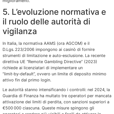
miglioramenti.
5. L’evoluzione normativa e
il ruolo delle autorità di
vigilanza
In Italia, la normativa AAMS (ora AGCOM) e il
D.Lgs. 223/2006 impongono ai casinò di fornire
strumenti di limitazione e auto‑esclusione. La recente
direttiva UE “Remote Gambling Directive” (2023)
richiede ai licenziatari di implementare un
“limit‑by‑default”, ovvero un limite di deposito minimo
attivo fin dal primo login.
Le autorità stanno intensificando i controlli: nel 2024, la
Guardia di Finanza ha multato tre operatori per mancata
attivazione dei limiti di perdita, con sanzioni superiori a
€500 000 ciascuna. Queste misure spingono gli