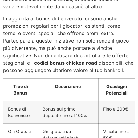
variare notevolmente da un casinò all’altro.
In aggiunta ai bonus di benvenuto, ci sono anche
promozioni regolari per i giocatori esistenti, come
tornei e eventi speciali che offrono premi extra.
Partecipare a queste iniziative non solo rende il gioco
più divertente, ma può anche portare a vincite
significative. Non dimenticare di controllare le offerte
stagionali e i
codici bonus chicken road
disponibili, che
possono aggiungere ulteriore valore al tuo bankroll.
Tipo di
Descrizione
Guadagni
Bonus
Potenziali
Bonus di
Bonus sul primo
Fino a 200€
Benvenuto
deposito fino al 100%
Giri Gratuiti
Giri gratuiti su
Vincite fino a
determinati giochi
50€