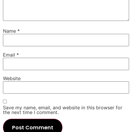
Name
*
Email
*
Website
Save my name, email, and website in this browser for
the next time I comment.