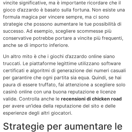
vincite significative, ma è importante ricordare che il
gioco d’azzardo è basato sulla fortuna. Non esiste una
formula magica per vincere sempre, ma ci sono
strategie che possono aumentare le tue possibilità di
successo. Ad esempio, scegliere scommesse più
conservative potrebbe portare a vincite più frequenti,
anche se di importo inferiore.
Un altro mito è che i giochi d’azzardo online siano
truccati. Le piattaforme legittime utilizzano software
certificati e algoritmi di generazione dei numeri casuali
per garantire che ogni partita sia equa. Quindi, se hai
paura di essere truffato, fai attenzione a scegliere solo
casinò online con una buona reputazione e licenze
valide. Controlla anche le
recensioni di chicken road
per avere un’idea della reputazione del sito e delle
esperienze degli altri giocatori.
Strategie per aumentare le