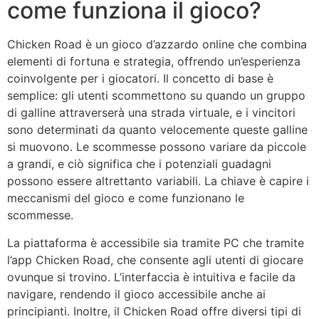
come funziona il gioco?
Chicken Road è un gioco d’azzardo online che combina
elementi di fortuna e strategia, offrendo un’esperienza
coinvolgente per i giocatori. Il concetto di base è
semplice: gli utenti scommettono su quando un gruppo
di galline attraverserà una strada virtuale, e i vincitori
sono determinati da quanto velocemente queste galline
si muovono. Le scommesse possono variare da piccole
a grandi, e ciò significa che i potenziali guadagni
possono essere altrettanto variabili. La chiave è capire i
meccanismi del gioco e come funzionano le
scommesse.
La piattaforma è accessibile sia tramite PC che tramite
l’app Chicken Road, che consente agli utenti di giocare
ovunque si trovino. L’interfaccia è intuitiva e facile da
navigare, rendendo il gioco accessibile anche ai
principianti. Inoltre, il Chicken Road offre diversi tipi di