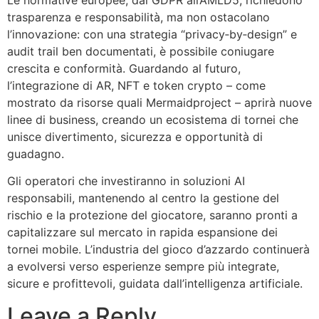
trasparenza e responsabilità, ma non ostacolano
l’innovazione: con una strategia “privacy‑by‑design” e
audit trail ben documentati, è possibile coniugare
crescita e conformità. Guardando al futuro,
l’integrazione di AR, NFT e token crypto – come
mostrato da risorse quali Mermaidproject – aprirà nuove
linee di business, creando un ecosistema di tornei che
unisce divertimento, sicurezza e opportunità di
guadagno.
Gli operatori che investiranno in soluzioni AI
responsabili, mantenendo al centro la gestione del
rischio e la protezione del giocatore, saranno pronti a
capitalizzare sul mercato in rapida espansione dei
tornei mobile. L’industria del gioco d’azzardo continuerà
a evolversi verso esperienze sempre più integrate,
sicure e profittevoli, guidata dall’intelligenza artificiale.
Leave a Reply