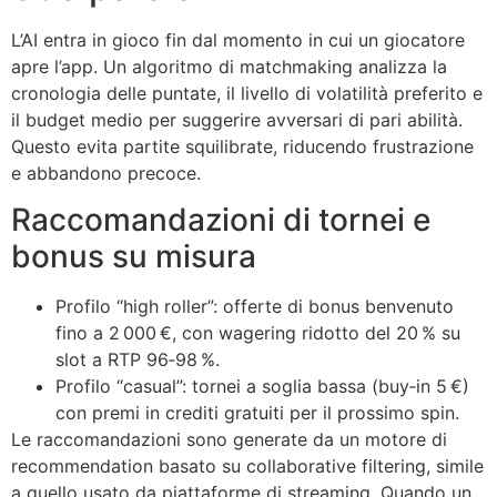
L’AI entra in gioco fin dal momento in cui un giocatore
apre l’app. Un algoritmo di matchmaking analizza la
cronologia delle puntate, il livello di volatilità preferito e
il budget medio per suggerire avversari di pari abilità.
Questo evita partite squilibrate, riducendo frustrazione
e abbandono precoce.
Raccomandazioni di tornei e
bonus su misura
Profilo “high roller”: offerte di bonus benvenuto
fino a 2 000 €, con wagering ridotto del 20 % su
slot a RTP 96‑98 %.
Profilo “casual”: tornei a soglia bassa (buy‑in 5 €)
con premi in crediti gratuiti per il prossimo spin.
Le raccomandazioni sono generate da un motore di
recommendation basato su collaborative filtering, simile
a quello usato da piattaforme di streaming. Quando un