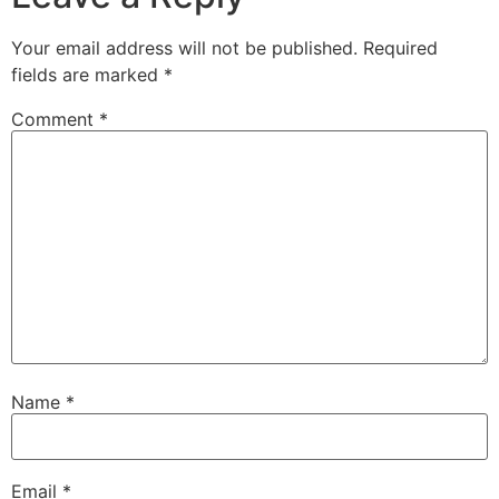
Your email address will not be published.
Required
fields are marked
*
Comment
*
Name
*
Email
*