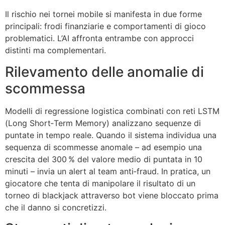
Il rischio nei tornei mobile si manifesta in due forme
principali: frodi finanziarie e comportamenti di gioco
problematici. L’AI affronta entrambe con approcci
distinti ma complementari.
Rilevamento delle anomalie di
scommessa
Modelli di regressione logistica combinati con reti LSTM
(Long Short‑Term Memory) analizzano sequenze di
puntate in tempo reale. Quando il sistema individua una
sequenza di scommesse anomale – ad esempio una
crescita del 300 % del valore medio di puntata in 10
minuti – invia un alert al team anti‑fraud. In pratica, un
giocatore che tenta di manipolare il risultato di un
torneo di blackjack attraverso bot viene bloccato prima
che il danno si concretizzi.