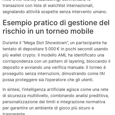
transazioni con liste di watchlist internazionali,
segnalando attività sospette senza intervento umano.
Esempio pratico di gestione del
rischio in un torneo mobile
Durante il “Mega Slot Showdown”, un partecipante ha
tentato di depositare 5 000 € in pochi secondi usando
più wallet crypto. Il modello AML ha identificato una
corrispondenza con un pattern di layering, bloccando il
deposito e avviando una verifica manuale. Il torneo è
proseguito senza interruzioni, dimostrando come l’AI
possa proteggere sia l’operatore che gli utenti.
In sintesi, l’intelligenza artificiale agisce come una rete
di sicurezza multilivello, combinando analisi predittiva,
personalizzazione dei limiti e integrazione normativa
per garantire un ambiente di gioco più sicuro e
trasparente.