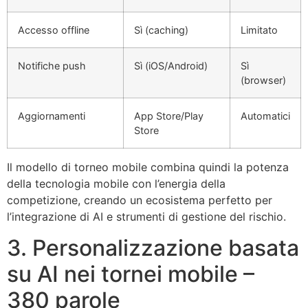
Accesso offline
Sì (caching)
Limitato
Notifiche push
Sì (iOS/Android)
Sì
(browser)
Aggiornamenti
App Store/Play
Automatici
Store
Il modello di torneo mobile combina quindi la potenza
della tecnologia mobile con l’energia della
competizione, creando un ecosistema perfetto per
l’integrazione di AI e strumenti di gestione del rischio.
3. Personalizzazione basata
su AI nei tornei mobile –
380 parole