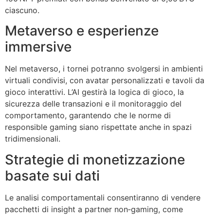
ciascuno.
Metaverso e esperienze
immersive
Nel metaverso, i tornei potranno svolgersi in ambienti
virtuali condivisi, con avatar personalizzati e tavoli da
gioco interattivi. L’AI gestirà la logica di gioco, la
sicurezza delle transazioni e il monitoraggio del
comportamento, garantendo che le norme di
responsible gaming siano rispettate anche in spazi
tridimensionali.
Strategie di monetizzazione
basate sui dati
Le analisi comportamentali consentiranno di vendere
pacchetti di insight a partner non‑gaming, come