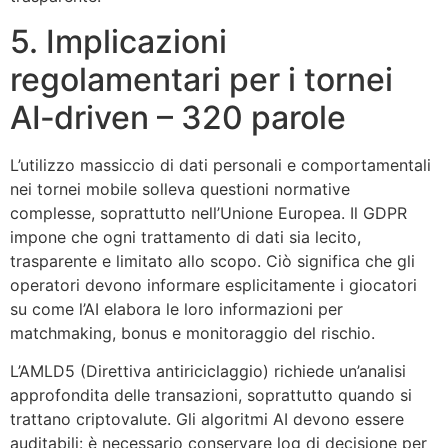
5. Implicazioni
regolamentari per i tornei
AI‑driven – 320 parole
L’utilizzo massiccio di dati personali e comportamentali
nei tornei mobile solleva questioni normative
complesse, soprattutto nell’Unione Europea. Il GDPR
impone che ogni trattamento di dati sia lecito,
trasparente e limitato allo scopo. Ciò significa che gli
operatori devono informare esplicitamente i giocatori
su come l’AI elabora le loro informazioni per
matchmaking, bonus e monitoraggio del rischio.
L’AMLD5 (Direttiva antiriciclaggio) richiede un’analisi
approfondita delle transazioni, soprattutto quando si
trattano criptovalute. Gli algoritmi AI devono essere
auditabili: è necessario conservare log di decisione per