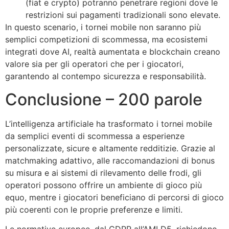
(fiat e crypto) potranno penetrare regioni dove le
restrizioni sui pagamenti tradizionali sono elevate.
In questo scenario, i tornei mobile non saranno più
semplici competizioni di scommessa, ma ecosistemi
integrati dove AI, realtà aumentata e blockchain creano
valore sia per gli operatori che per i giocatori,
garantendo al contempo sicurezza e responsabilità.
Conclusione – 200 parole
L’intelligenza artificiale ha trasformato i tornei mobile
da semplici eventi di scommessa a esperienze
personalizzate, sicure e altamente redditizie. Grazie al
matchmaking adattivo, alle raccomandazioni di bonus
su misura e ai sistemi di rilevamento delle frodi, gli
operatori possono offrire un ambiente di gioco più
equo, mentre i giocatori beneficiano di percorsi di gioco
più coerenti con le proprie preferenze e limiti.
Le normative europee, dal GDPR all’AMLD5, richiedono