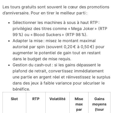
Les tours gratuits sont souvent le cœur des promotions
d’anniversaire. Pour en tirer le meilleur parti :
Sélectionner les machines à sous à haut RTP :
privilégiez des titres comme « Mega Joker » (RTP
99 %) ou « Blood Suckers » (RTP 98 %).
Adapter la mise : misez le montant maximal
autorisé par spin (souvent 0,20 € à 0,50 €) pour
augmenter le potentiel de gain tout en restant
dans le budget de mise requis.
Gestion du cash‑out : si les gains dépassent le
plafond de retrait, convertissez immédiatement
une partie en argent réel et réinvestissez le surplus
dans des jeux à faible variance pour sécuriser le
bénéfice.
Slot
RTP
Volatilité
Mise
Gains
max
moyens
par
(tour