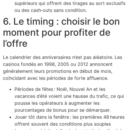
supérieurs qui offrent des tirages au sort exclusifs
ou des cash‑outs sans condition.
6. Le timing : choisir le bon
moment pour profiter de
l’offre
Le calendrier des anniversaires n’est pas aléatoire. Les
casinos fondés en 1998, 2005 ou 2012 annoncent
généralement leurs promotions en début de mois,
coïncidant avec les périodes de forte affluence.
Périodes de fêtes : Noël, Nouvel An et les
vacances d’été voient une hausse du trafic, ce qui
pousse les opérateurs à augmenter les
pourcentages de bonus pour se démarquer.
Jouer tôt dans la fenêtre : les premières 48 heures
offrent souvent des conditions plus souples