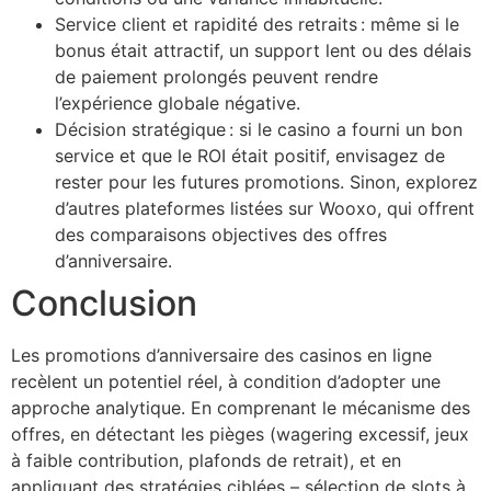
Service client et rapidité des retraits : même si le
bonus était attractif, un support lent ou des délais
de paiement prolongés peuvent rendre
l’expérience globale négative.
Décision stratégique : si le casino a fourni un bon
service et que le ROI était positif, envisagez de
rester pour les futures promotions. Sinon, explorez
d’autres plateformes listées sur Wooxo, qui offrent
des comparaisons objectives des offres
d’anniversaire.
Conclusion
Les promotions d’anniversaire des casinos en ligne
recèlent un potentiel réel, à condition d’adopter une
approche analytique. En comprenant le mécanisme des
offres, en détectant les pièges (wagering excessif, jeux
à faible contribution, plafonds de retrait), et en
appliquant des stratégies ciblées – sélection de slots à