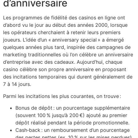
d’anniversaire
Les programmes de fidélité des casinos en ligne ont
d’abord vu le jour au début des années 2000, lorsque
les opérateurs cherchaient à retenir leurs premiers
joueurs. L’idée d’un « anniversary special » a émergé
quelques années plus tard, inspirée des campagnes de
marketing traditionnelles où l’on célèbre un anniversaire
d’entreprise avec des cadeaux. Aujourd’hui, chaque
casino célèbre son propre anniversaire en proposant
des incitations temporaires qui durent généralement de
7 à 14 jours.
Parmi les incitations les plus courantes, on trouve :
Bonus de dépôt : un pourcentage supplémentaire
(souvent 100 % jusqu’à 200 €) ajouté au premier
dépôt réalisé pendant la période promotionnelle.
Cash‑back : un remboursement d’un pourcentage
des pertes nettes (ex. 10 % sur les mises perdues)