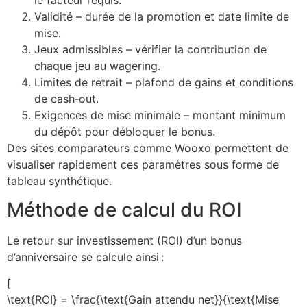
Validité – durée de la promotion et date limite de
mise.
Jeux admissibles – vérifier la contribution de
chaque jeu au wagering.
Limites de retrait – plafond de gains et conditions
de cash‑out.
Exigences de mise minimale – montant minimum
du dépôt pour débloquer le bonus.
Des sites comparateurs comme Wooxo permettent de
visualiser rapidement ces paramètres sous forme de
tableau synthétique.
Méthode de calcul du ROI
Le retour sur investissement (ROI) d’un bonus
d’anniversaire se calcule ainsi :
[
\text{ROI} = \frac{\text{Gain attendu net}}{\text{Mise