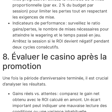
proportionnelle (par ex. 2 % du budget par
session) pour limiter les pertes tout en respectant
les exigences de mise.
Indicateurs de performance : surveillez le ratio
gains/pertes, le nombre de mises nécessaires pour
atteindre le wagering et le temps passé en jeu.
Arrêtez la session si le ROI devient négatif pendant
deux cycles consécutifs.
8. Évaluer le casino après la
promotion
Une fois la période d’anniversaire terminée, il est crucial
d’analyser les résultats.
Gains réels vs. attentes : comparez le gain net
obtenu avec le ROI calculé en amont. Un écart
important peut indiquer une mauvaise lecture des
conditions ou une variance inhabituelle.