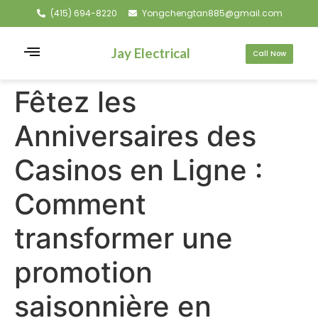
(415) 694-8220
Yongchengtan885@gmail.com
Jay Electrical
Call Now
Fêtez les
Anniversaires des
Casinos en Ligne :
Comment
transformer une
promotion
saisonnière en