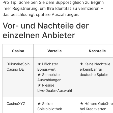
Pro Tip: Schreiben Sie dem Support gleich zu Beginn
Ihrer Registrierung, um Ihre Identität zu verifizieren –
das beschleunigt spätere Auszahlungen.
Vor‑ und Nachteile der
einzelnen Anbieter
Casino
Vorteile
Nachteile
BillionaireSpin
★ Höchster
★ Keine Nachteile
Casino DE
Bonuswert
erkennbar für
★ Schnellste
deutsche Spieler
Auszahlungen
★ Riesige
Live‑Dealer‑Auswahl
CasinoXYZ
★ Solide
★ Höhere Gebühre
Spielbibliothek
bei Kreditkarten