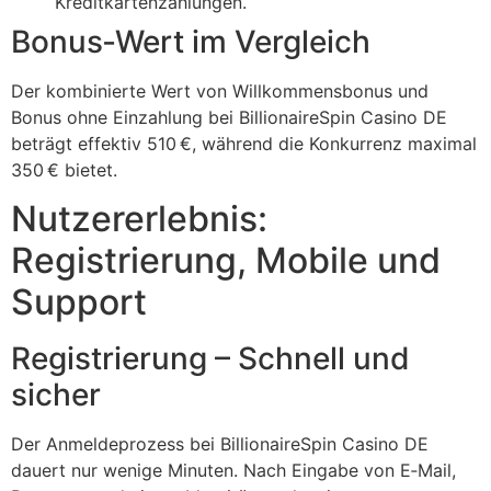
Kreditkartenzahlungen.
Bonus‑Wert im Vergleich
Der kombinierte Wert von Willkommensbonus und
Bonus ohne Einzahlung bei BillionaireSpin Casino DE
beträgt effektiv 510 €, während die Konkurrenz maximal
350 € bietet.
Nutzererlebnis:
Registrierung, Mobile und
Support
Registrierung – Schnell und
sicher
Der Anmeldeprozess bei BillionaireSpin Casino DE
dauert nur wenige Minuten. Nach Eingabe von E‑Mail,