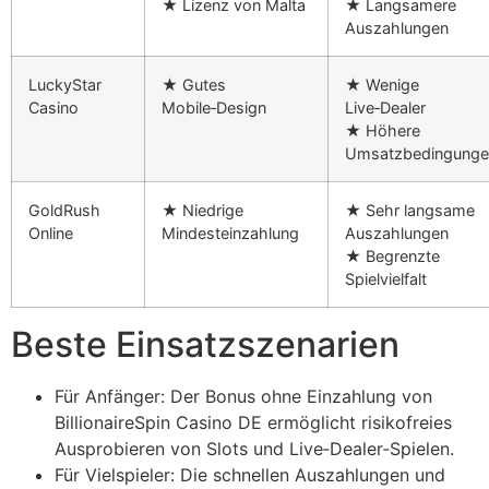
★ Lizenz von Malta
★ Langsamere
Auszahlungen
LuckyStar
★ Gutes
★ Wenige
Casino
Mobile‑Design
Live‑Dealer
★ Höhere
Umsatzbedingunge
GoldRush
★ Niedrige
★ Sehr langsame
Online
Mindesteinzahlung
Auszahlungen
★ Begrenzte
Spielvielfalt
Beste Einsatzszenarien
Für Anfänger: Der Bonus ohne Einzahlung von
BillionaireSpin Casino DE ermöglicht risikofreies
Ausprobieren von Slots und Live‑Dealer‑Spielen.
Für Vielspieler: Die schnellen Auszahlungen und