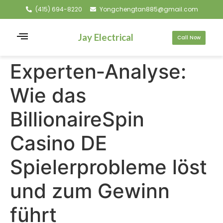
(415) 694-8220
Yongchengtan885@gmail.com
Jay Electrical
Call Now
Experten‑Analyse:
Wie das
BillionaireSpin
Casino DE
Spielerprobleme löst
und zum Gewinn
führt