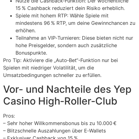
Nutze die Cashback‑Funktion: Der wöchentliche
15 % Cashback reduziert dein Risiko erheblich.
Spiele mit hohem RTP: Wähle Spiele mit
mindestens 96 % RTP, um deine Gewinnchancen zu
erhöhen.
Teilnahme an VIP‑Turnieren: Diese bieten nicht nur
hohe Preisgelder, sondern auch zusätzliche
Bonuspunkte.
Pro Tip: Aktiviere die „Auto‑Bet“-Funktion nur bei
Spielen mit niedriger Volatilität, um die
Umsatzbedingungen schneller zu erfüllen.
Vor- und Nachteile des Yep
Casino High‑Roller‑Club
Pros:
– Sehr hoher Willkommensbonus bis zu 10.000 €
– Blitzschnelle Auszahlungen über E‑Wallets
– Exklusiver Cashback von 15 %