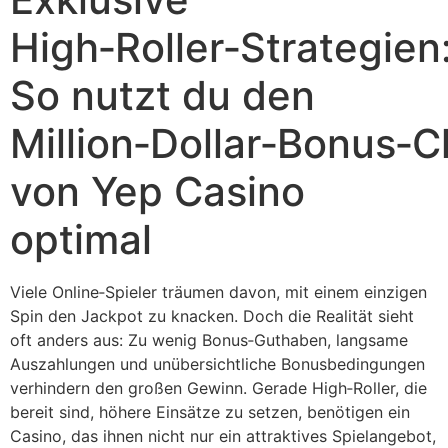
High‑Roller‑Strategien
So nutzt du den
Million‑Dollar‑Bonus‑C
von Yep Casino
optimal
Viele Online‑Spieler träumen davon, mit einem einzigen
Spin den Jackpot zu knacken. Doch die Realität sieht
oft anders aus: Zu wenig Bonus‑Guthaben, langsame
Auszahlungen und unübersichtliche Bonusbedingungen
verhindern den großen Gewinn. Gerade High‑Roller, die
bereit sind, höhere Einsätze zu setzen, benötigen ein
Casino, das ihnen nicht nur ein attraktives Spielangebot,