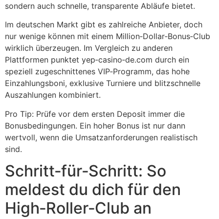
sondern auch schnelle, transparente Abläufe bietet.
Im deutschen Markt gibt es zahlreiche Anbieter, doch
nur wenige können mit einem Million‑Dollar‑Bonus‑Club
wirklich überzeugen. Im Vergleich zu anderen
Plattformen punktet yep‑casino‑de.com durch ein
speziell zugeschnittenes VIP‑Programm, das hohe
Einzahlungsboni, exklusive Turniere und blitzschnelle
Auszahlungen kombiniert.
Pro Tip: Prüfe vor dem ersten Deposit immer die
Bonusbedingungen. Ein hoher Bonus ist nur dann
wertvoll, wenn die Umsatzanforderungen realistisch
sind.
Schritt‑für‑Schritt: So
meldest du dich für den
High‑Roller‑Club an