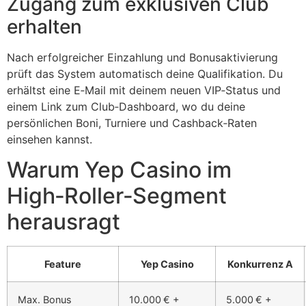
Zugang zum exklusiven Club
erhalten
Nach erfolgreicher Einzahlung und Bonusaktivierung
prüft das System automatisch deine Qualifikation. Du
erhältst eine E‑Mail mit deinem neuen VIP‑Status und
einem Link zum Club‑Dashboard, wo du deine
persönlichen Boni, Turniere und Cashback‑Raten
einsehen kannst.
Warum Yep Casino im
High‑Roller‑Segment
herausragt
Feature
Yep Casino
Konkurrenz A
Max. Bonus
10.000 € +
5.000 € +