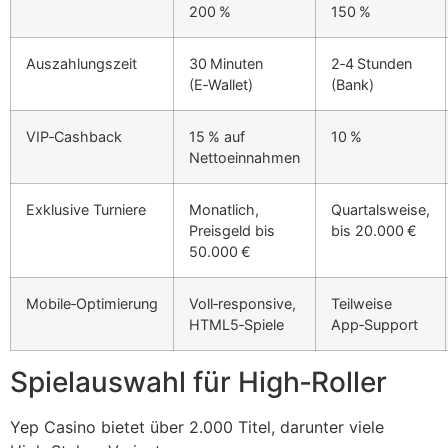
200 %
150 %
Auszahlungszeit
30 Minuten
2‑4 Stunden
(E‑Wallet)
(Bank)
VIP‑Cashback
15 % auf
10 %
Nettoeinnahmen
Exklusive Turniere
Monatlich,
Quartalsweise,
Preisgeld bis
bis 20.000 €
50.000 €
Mobile‑Optimierung
Voll‑responsive,
Teilweise
HTML5‑Spiele
App‑Support
Spielauswahl für High‑Roller
Yep Casino bietet über 2.000 Titel, darunter viele