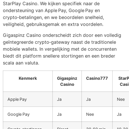
StarPlay Casino. We kijken specifiek naar de
ondersteuning van Apple Pay, Google Pay en
crypto‑betalingen, en we beoordelen snelheid,
veiligheid, gebruiksgemak en extra voordelen.
Gigaspinz Casino onderscheidt zich door een volledig
geïntegreerde crypto‑gateway naast de traditionele
mobiele wallets. In vergelijking met de concurrenten
biedt dit platform snellere stortingen en een breder
scala aan valuta.
Kenmerk
Gigaspinz
Casino777
StarP
Casino
Cas
Apple Pay
Ja
Ja
Nee
Google Pay
Ja
Nee
Ja