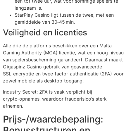
één tot twee uur, wat voor sommige spelers te
langzaam is.
StarPlay Casino ligt tussen de twee, met een
gemiddelde van 30‑45 min.
Veiligheid en licenties
Alle drie de platforms beschikken over een Malta
Gaming Authority (MGA) licentie, wat een hoog niveau
van spelersbescherming garandeert. Daarnaast maakt
Gigaspinz Casino gebruik van geavanceerde
SSL‑encryptie en twee‑factor‑authenticatie (2FA) voor
zowel mobiele als desktop‑toegang.
Industry Secret: 2FA is vaak verplicht bij
crypto‑opnames, waardoor frauderisico’s sterk
afnemen.
Prijs‑/waardebepaling:
Bonusstructuren en