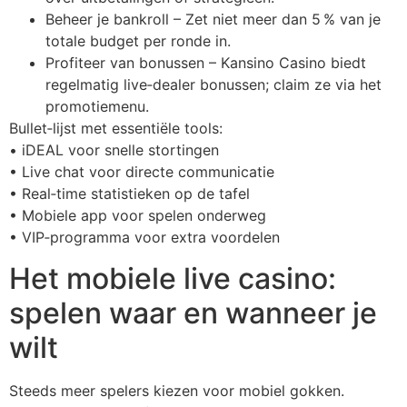
Beheer je bankroll – Zet niet meer dan 5 % van je
totale budget per ronde in.
Profiteer van bonussen – Kansino Casino biedt
regelmatig live‑dealer bonussen; claim ze via het
promotiemenu.
Bullet‑lijst met essentiële tools:
• iDEAL voor snelle stortingen
• Live chat voor directe communicatie
• Real‑time statistieken op de tafel
• Mobiele app voor spelen onderweg
• VIP‑programma voor extra voordelen
Het mobiele live casino:
spelen waar en wanneer je
wilt
Steeds meer spelers kiezen voor mobiel gokken.