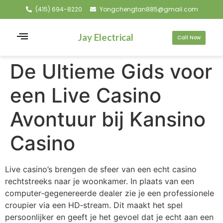
(415) 694-8220
Yongchengtan885@gmail.com
Jay Electrical
Call Now
De Ultieme Gids voor
een Live Casino
Avontuur bij Kansino
Casino
Live casino’s brengen de sfeer van een echt casino
rechtstreeks naar je woonkamer. In plaats van een
computer‑gegenereerde dealer zie je een professionele
croupier via een HD‑stream. Dit maakt het spel
persoonlijker en geeft je het gevoel dat je echt aan een