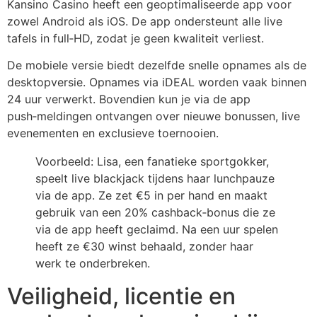
Kansino Casino heeft een geoptimaliseerde app voor
zowel Android als iOS. De app ondersteunt alle live
tafels in full‑HD, zodat je geen kwaliteit verliest.
De mobiele versie biedt dezelfde snelle opnames als de
desktopversie. Opnames via iDEAL worden vaak binnen
24 uur verwerkt. Bovendien kun je via de app
push‑meldingen ontvangen over nieuwe bonussen, live
evenementen en exclusieve toernooien.
Voorbeeld: Lisa, een fanatieke sportgokker,
speelt live blackjack tijdens haar lunchpauze
via de app. Ze zet €5 in per hand en maakt
gebruik van een 20% cashback‑bonus die ze
via de app heeft geclaimd. Na een uur spelen
heeft ze €30 winst behaald, zonder haar
werk te onderbreken.
Veiligheid, licentie en