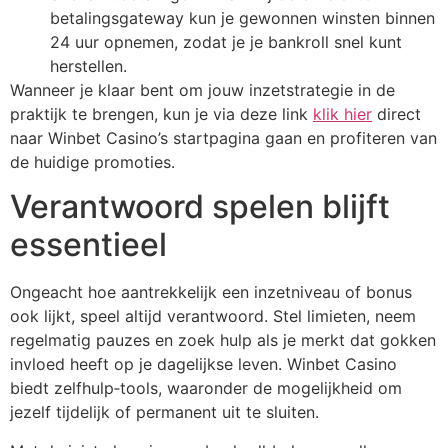
betalingsgateway kun je gewonnen winsten binnen
24 uur opnemen, zodat je je bankroll snel kunt
herstellen.
Wanneer je klaar bent om jouw inzetstrategie in de
praktijk te brengen, kun je via deze link
klik hier
direct
naar Winbet Casino’s startpagina gaan en profiteren van
de huidige promoties.
Verantwoord spelen blijft
essentieel
Ongeacht hoe aantrekkelijk een inzetniveau of bonus
ook lijkt, speel altijd verantwoord. Stel limieten, neem
regelmatig pauzes en zoek hulp als je merkt dat gokken
invloed heeft op je dagelijkse leven. Winbet Casino
biedt zelfhulp‑tools, waaronder de mogelijkheid om
jezelf tijdelijk of permanent uit te sluiten.