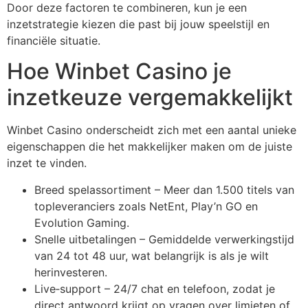
Door deze factoren te combineren, kun je een
inzetstrategie kiezen die past bij jouw speelstijl en
financiële situatie.
Hoe Winbet Casino je
inzetkeuze vergemakkelijkt
Winbet Casino onderscheidt zich met een aantal unieke
eigenschappen die het makkelijker maken om de juiste
inzet te vinden.
Breed spelassortiment – Meer dan 1.500 titels van
topleveranciers zoals NetEnt, Play’n GO en
Evolution Gaming.
Snelle uitbetalingen – Gemiddelde verwerkingstijd
van 24 tot 48 uur, wat belangrijk is als je wilt
herinvesteren.
Live‑support – 24/7 chat en telefoon, zodat je
direct antwoord krijgt op vragen over limieten of