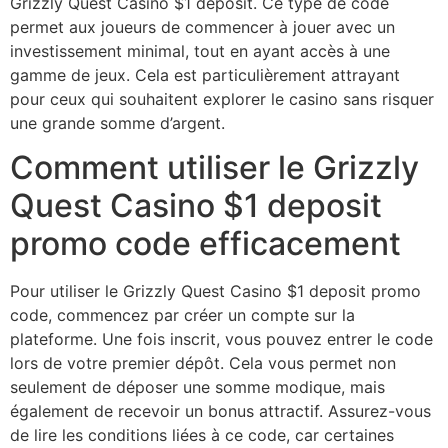
Grizzly Quest Casino $1 deposit. Ce type de code
permet aux joueurs de commencer à jouer avec un
investissement minimal, tout en ayant accès à une
gamme de jeux. Cela est particulièrement attrayant
pour ceux qui souhaitent explorer le casino sans risquer
une grande somme d’argent.
Comment utiliser le Grizzly
Quest Casino $1 deposit
promo code efficacement
Pour utiliser le Grizzly Quest Casino $1 deposit promo
code, commencez par créer un compte sur la
plateforme. Une fois inscrit, vous pouvez entrer le code
lors de votre premier dépôt. Cela vous permet non
seulement de déposer une somme modique, mais
également de recevoir un bonus attractif. Assurez-vous
de lire les conditions liées à ce code, car certaines