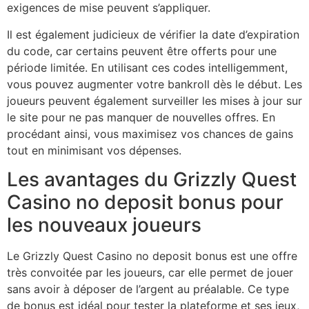
exigences de mise peuvent s’appliquer.
Il est également judicieux de vérifier la date d’expiration
du code, car certains peuvent être offerts pour une
période limitée. En utilisant ces codes intelligemment,
vous pouvez augmenter votre bankroll dès le début. Les
joueurs peuvent également surveiller les mises à jour sur
le site pour ne pas manquer de nouvelles offres. En
procédant ainsi, vous maximisez vos chances de gains
tout en minimisant vos dépenses.
Les avantages du Grizzly Quest
Casino no deposit bonus pour
les nouveaux joueurs
Le Grizzly Quest Casino no deposit bonus est une offre
très convoitée par les joueurs, car elle permet de jouer
sans avoir à déposer de l’argent au préalable. Ce type
de bonus est idéal pour tester la plateforme et ses jeux,