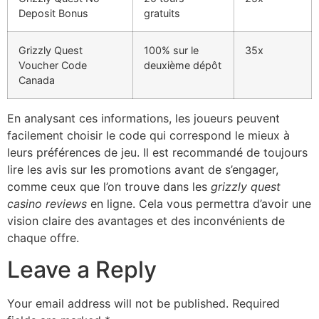
Deposit Bonus
gratuits
Grizzly Quest
100% sur le
35x
Voucher Code
deuxième dépôt
Canada
En analysant ces informations, les joueurs peuvent
facilement choisir le code qui correspond le mieux à
leurs préférences de jeu. Il est recommandé de toujours
lire les avis sur les promotions avant de s’engager,
comme ceux que l’on trouve dans les
grizzly quest
casino reviews
en ligne. Cela vous permettra d’avoir une
vision claire des avantages et des inconvénients de
chaque offre.
Leave a Reply
Your email address will not be published.
Required