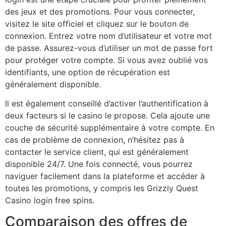
des jeux et des promotions. Pour vous connecter,
visitez le site officiel et cliquez sur le bouton de
connexion. Entrez votre nom d’utilisateur et votre mot
de passe. Assurez-vous d’utiliser un mot de passe fort
pour protéger votre compte. Si vous avez oublié vos
identifiants, une option de récupération est
généralement disponible.
Il est également conseillé d’activer l’authentification à
deux facteurs si le casino le propose. Cela ajoute une
couche de sécurité supplémentaire à votre compte. En
cas de problème de connexion, n’hésitez pas à
contacter le service client, qui est généralement
disponible 24/7. Une fois connecté, vous pourrez
naviguer facilement dans la plateforme et accéder à
toutes les promotions, y compris les Grizzly Quest
Casino login free spins.
Comparaison des offres de