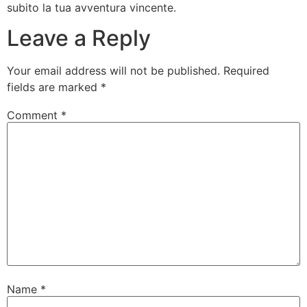
subito la tua avventura vincente.
Leave a Reply
Your email address will not be published.
Required
fields are marked
*
Comment
*
Name
*