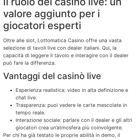
Il ruolo del casinò live: un
valore aggiunto per i
giocatori esperti
Oltre alle slot, Lottomatica Casino offre una vasta
selezione di tavoli live con dealer italiani. Qui, la
capacità di leggere il tavolo e interagire con il dealer
può fare la differenza.
Vantaggi del casinò live
Esperienza realistica: video in alta definizione e
chat live.
Trasparenza: puoi vedere le carte mescolate in
tempo reale.
Interazione sociale: parlare con il dealer e gli altri
giocatori crea un’atmosfera più coinvolgente.
Per chi ha già testato le proprie abilità in demo, il