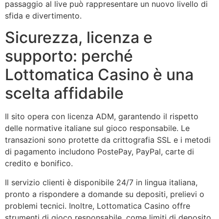
passaggio al live può rappresentare un nuovo livello di
sfida e divertimento.
Sicurezza, licenza e
supporto: perché
Lottomatica Casino è una
scelta affidabile
Il sito opera con licenza ADM, garantendo il rispetto
delle normative italiane sul gioco responsabile. Le
transazioni sono protette da crittografia SSL e i metodi
di pagamento includono PostePay, PayPal, carte di
credito e bonifico.
Il servizio clienti è disponibile 24/7 in lingua italiana,
pronto a rispondere a domande su depositi, prelievi o
problemi tecnici. Inoltre, Lottomatica Casino offre
strumenti di gioco responsabile, come limiti di deposito