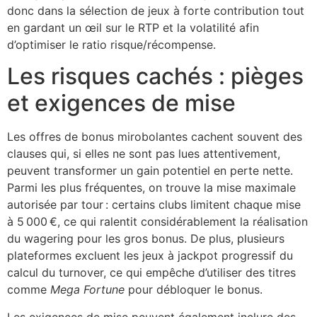
donc dans la sélection de jeux à forte contribution tout
en gardant un œil sur le RTP et la volatilité afin
d’optimiser le ratio risque/récompense.
Les risques cachés : pièges
et exigences de mise
Les offres de bonus mirobolantes cachent souvent des
clauses qui, si elles ne sont pas lues attentivement,
peuvent transformer un gain potentiel en perte nette.
Parmi les plus fréquentes, on trouve la mise maximale
autorisée par tour : certains clubs limitent chaque mise
à 5 000 €, ce qui ralentit considérablement la réalisation
du wagering pour les gros bonus. De plus, plusieurs
plateformes excluent les jeux à jackpot progressif du
calcul du turnover, ce qui empêche d’utiliser des titres
comme
Mega Fortune
pour débloquer le bonus.
Les exigences de mise peuvent également inclure des