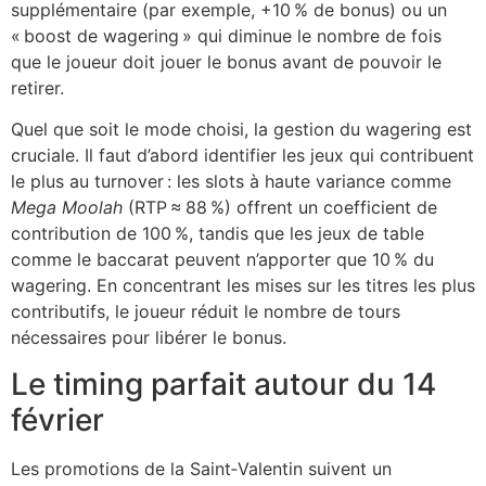
supplémentaire (par exemple, +10 % de bonus) ou un
« boost de wagering » qui diminue le nombre de fois
que le joueur doit jouer le bonus avant de pouvoir le
retirer.
Quel que soit le mode choisi, la gestion du wagering est
cruciale. Il faut d’abord identifier les jeux qui contribuent
le plus au turnover : les slots à haute variance comme
Mega Moolah
(RTP ≈ 88 %) offrent un coefficient de
contribution de 100 %, tandis que les jeux de table
comme le baccarat peuvent n’apporter que 10 % du
wagering. En concentrant les mises sur les titres les plus
contributifs, le joueur réduit le nombre de tours
nécessaires pour libérer le bonus.
Le timing parfait autour du 14
février
Les promotions de la Saint‑Valentin suivent un