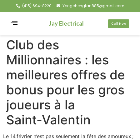
(415) 694-8220
Yongchengtan885@gmail.com
Jay Electrical
Call Now
Club des
Millionnaires : les
meilleures offres de
bonus pour les gros
joueurs à la
Saint‑Valentin
Le 14 février n’est pas seulement la fête des amoureux ;