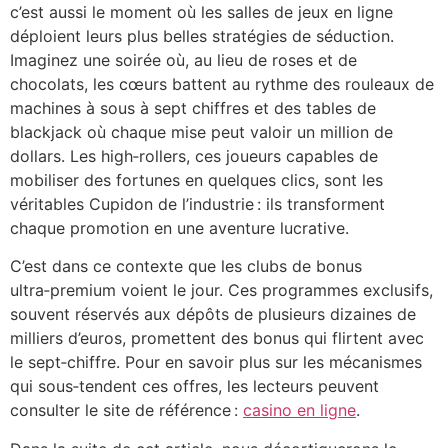
c’est aussi le moment où les salles de jeux en ligne
déploient leurs plus belles stratégies de séduction.
Imaginez une soirée où, au lieu de roses et de
chocolats, les cœurs battent au rythme des rouleaux de
machines à sous à sept chiffres et des tables de
blackjack où chaque mise peut valoir un million de
dollars. Les high‑rollers, ces joueurs capables de
mobiliser des fortunes en quelques clics, sont les
véritables Cupidon de l’industrie : ils transforment
chaque promotion en une aventure lucrative.
C’est dans ce contexte que les clubs de bonus
ultra‑premium voient le jour. Ces programmes exclusifs,
souvent réservés aux dépôts de plusieurs dizaines de
milliers d’euros, promettent des bonus qui flirtent avec
le sept‑chiffre. Pour en savoir plus sur les mécanismes
qui sous‑tendent ces offres, les lecteurs peuvent
consulter le site de référence :
casino en ligne
.