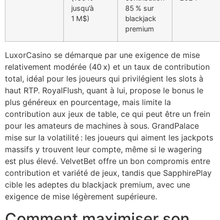
jusqu’à
85 % sur
1 M$)
blackjack
premium
LuxorCasino se démarque par une exigence de mise
relativement modérée (40 x) et un taux de contribution
total, idéal pour les joueurs qui privilégient les slots à
haut RTP. RoyalFlush, quant à lui, propose le bonus le
plus généreux en pourcentage, mais limite la
contribution aux jeux de table, ce qui peut être un frein
pour les amateurs de machines à sous. GrandPalace
mise sur la volatilité : les joueurs qui aiment les jackpots
massifs y trouvent leur compte, même si le wagering
est plus élevé. VelvetBet offre un bon compromis entre
contribution et variété de jeux, tandis que SapphirePlay
cible les adeptes du blackjack premium, avec une
exigence de mise légèrement supérieure.
Comment maximiser son