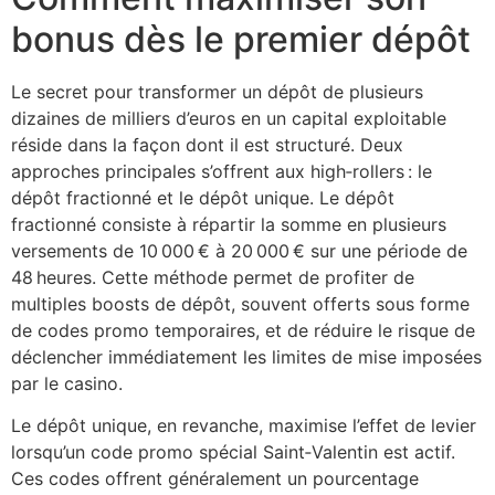
bonus dès le premier dépôt
Le secret pour transformer un dépôt de plusieurs
dizaines de milliers d’euros en un capital exploitable
réside dans la façon dont il est structuré. Deux
approches principales s’offrent aux high‑rollers : le
dépôt fractionné et le dépôt unique. Le dépôt
fractionné consiste à répartir la somme en plusieurs
versements de 10 000 € à 20 000 € sur une période de
48 heures. Cette méthode permet de profiter de
multiples boosts de dépôt, souvent offerts sous forme
de codes promo temporaires, et de réduire le risque de
déclencher immédiatement les limites de mise imposées
par le casino.
Le dépôt unique, en revanche, maximise l’effet de levier
lorsqu’un code promo spécial Saint‑Valentin est actif.
Ces codes offrent généralement un pourcentage