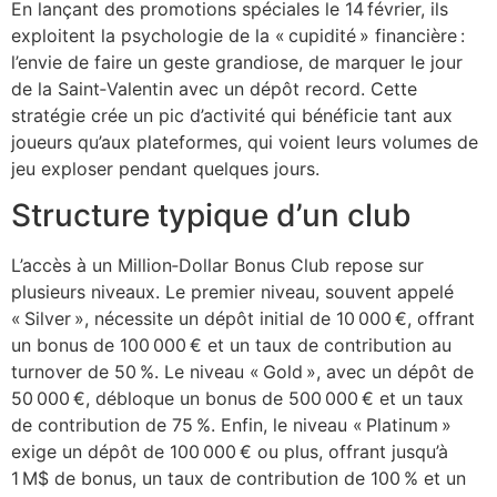
En lançant des promotions spéciales le 14 février, ils
exploitent la psychologie de la « cupidité » financière :
l’envie de faire un geste grandiose, de marquer le jour
de la Saint‑Valentin avec un dépôt record. Cette
stratégie crée un pic d’activité qui bénéficie tant aux
joueurs qu’aux plateformes, qui voient leurs volumes de
jeu exploser pendant quelques jours.
Structure typique d’un club
L’accès à un Million‑Dollar Bonus Club repose sur
plusieurs niveaux. Le premier niveau, souvent appelé
« Silver », nécessite un dépôt initial de 10 000 €, offrant
un bonus de 100 000 € et un taux de contribution au
turnover de 50 %. Le niveau « Gold », avec un dépôt de
50 000 €, débloque un bonus de 500 000 € et un taux
de contribution de 75 %. Enfin, le niveau « Platinum »
exige un dépôt de 100 000 € ou plus, offrant jusqu’à
1 M$ de bonus, un taux de contribution de 100 % et un