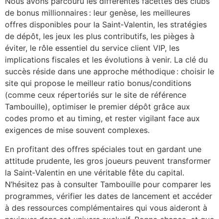
Nous avons parcouru les différentes facettes des clubs
de bonus millionnaires : leur genèse, les meilleures
offres disponibles pour la Saint‑Valentin, les stratégies
de dépôt, les jeux les plus contributifs, les pièges à
éviter, le rôle essentiel du service client VIP, les
implications fiscales et les évolutions à venir. La clé du
succès réside dans une approche méthodique : choisir le
site qui propose le meilleur ratio bonus/conditions
(comme ceux répertoriés sur le site de référence
Tambouille), optimiser le premier dépôt grâce aux
codes promo et au timing, et rester vigilant face aux
exigences de mise souvent complexes.
En profitant des offres spéciales tout en gardant une
attitude prudente, les gros joueurs peuvent transformer
la Saint‑Valentin en une véritable fête du capital.
N’hésitez pas à consulter Tambouille pour comparer les
programmes, vérifier les dates de lancement et accéder
à des ressources complémentaires qui vous aideront à