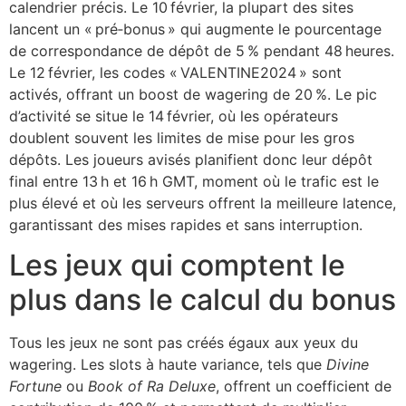
calendrier précis. Le 10 février, la plupart des sites
lancent un « pré‑bonus » qui augmente le pourcentage
de correspondance de dépôt de 5 % pendant 48 heures.
Le 12 février, les codes « VALENTINE2024 » sont
activés, offrant un boost de wagering de 20 %. Le pic
d’activité se situe le 14 février, où les opérateurs
doublent souvent les limites de mise pour les gros
dépôts. Les joueurs avisés planifient donc leur dépôt
final entre 13 h et 16 h GMT, moment où le trafic est le
plus élevé et où les serveurs offrent la meilleure latence,
garantissant des mises rapides et sans interruption.
Les jeux qui comptent le
plus dans le calcul du bonus
Tous les jeux ne sont pas créés égaux aux yeux du
wagering. Les slots à haute variance, tels que
Divine
Fortune
ou
Book of Ra Deluxe
, offrent un coefficient de