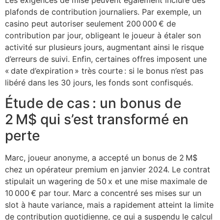
plafonds de contribution journaliers. Par exemple, un
casino peut autoriser seulement 200 000 € de
contribution par jour, obligeant le joueur à étaler son
activité sur plusieurs jours, augmentant ainsi le risque
d’erreurs de suivi. Enfin, certaines offres imposent une
« date d’expiration » très courte : si le bonus n’est pas
libéré dans les 30 jours, les fonds sont confisqués.
Étude de cas : un bonus de
2 M$ qui s’est transformé en
perte
Marc, joueur anonyme, a accepté un bonus de 2 M$
chez un opérateur premium en janvier 2024. Le contrat
stipulait un wagering de 50 x et une mise maximale de
10 000 € par tour. Marc a concentré ses mises sur un
slot à haute variance, mais a rapidement atteint la limite
de contribution quotidienne, ce qui a suspendu le calcul