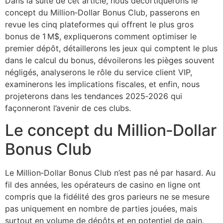
Dans la suite de cet article, nous décortiquerons le
concept du Million‑Dollar Bonus Club, passerons en
revue les cinq plateformes qui offrent le plus gros
bonus de 1 M$, expliquerons comment optimiser le
premier dépôt, détaillerons les jeux qui comptent le plus
dans le calcul du bonus, dévoilerons les pièges souvent
négligés, analyserons le rôle du service client VIP,
examinerons les implications fiscales, et enfin, nous
projeterons dans les tendances 2025‑2026 qui
façonneront l’avenir de ces clubs.
Le concept du Million‑Dollar
Bonus Club
Le Million‑Dollar Bonus Club n’est pas né par hasard. Au
fil des années, les opérateurs de casino en ligne ont
compris que la fidélité des gros parieurs ne se mesure
pas uniquement en nombre de parties jouées, mais
surtout en volume de dépôts et en potentiel de gain.