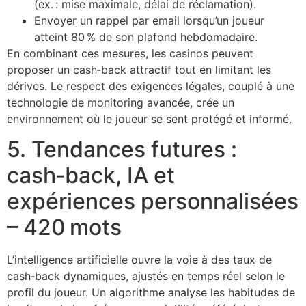
(ex. : mise maximale, délai de réclamation).
Envoyer un rappel par email lorsqu’un joueur
atteint 80 % de son plafond hebdomadaire.
En combinant ces mesures, les casinos peuvent
proposer un cash‑back attractif tout en limitant les
dérives. Le respect des exigences légales, couplé à une
technologie de monitoring avancée, crée un
environnement où le joueur se sent protégé et informé.
5. Tendances futures :
cash‑back, IA et
expériences personnalisées
– 420 mots
L’intelligence artificielle ouvre la voie à des taux de
cash‑back dynamiques, ajustés en temps réel selon le
profil du joueur. Un algorithme analyse les habitudes de