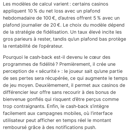
Les modèles de calcul varient : certains casinos
appliquent 10 % du net loss avec un plafond
hebdomadaire de 100 €, d’autres offrent 5 % avec un
plafond journalier de 20 €. Le choix du modèle dépend
de la stratégie de fidélisation. Un taux élevé incite les
gros parieurs à rester, tandis qu’un plafond bas protège
la rentabilité de l’opérateur.
Pourquoi le cash‑back est-il devenu le cœur des
programmes de fidélité ? Premièrement, il crée une
perception de « sécurité » : le joueur sait qu’une partie
de ses pertes sera récupérée, ce qui augmente le temps
de jeu moyen. Deuxièmement, il permet aux casinos de
différencier leur offre sans recourir à des bonus de
bienvenue gonflés qui risquent d’être perçus comme
trop contraignants. Enfin, le cash‑back s’intègre
facilement aux campagnes mobiles, où l’interface
utilisateur peut afficher en temps réel le montant
remboursé grâce à des notifications push.