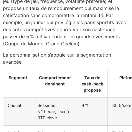
jeu (type de jeu, fréquence, volatilité préférée) et
propose un taux de remboursement qui maximise la
satisfaction sans compromettre la rentabilité. Par
exemple, un joueur qui privilégie les paris sportifs avec
des cotes compétitives pourra voir son cash‑back
passer de 5 % à 9 % pendant les grands événements
(Coupe du Monde, Grand Chelem).
La personnalisation s’appuie sur la segmentation
avancée :
Segment
Comportement
Taux de
Plafo
dominant
cash‑back
proposé
Casual
Sessions
4 %
30 €/sem
< 1 heure, jeux à
RTP élevé