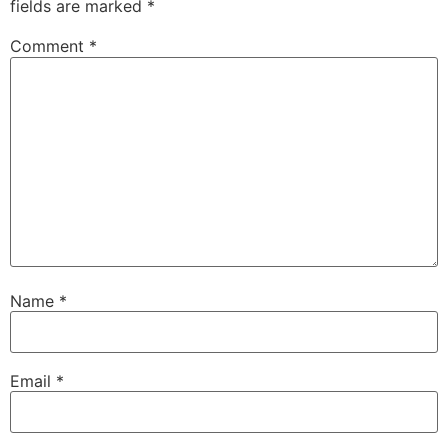
fields are marked
*
Comment
*
Name
*
Email
*