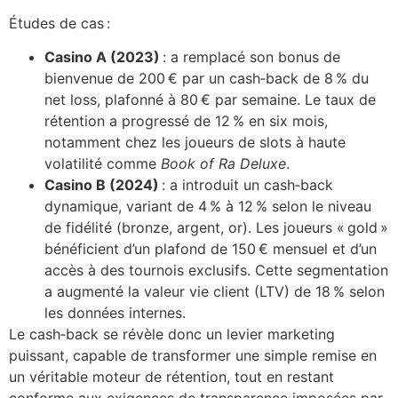
Études de cas :
Casino A (2023)
: a remplacé son bonus de
bienvenue de 200 € par un cash‑back de 8 % du
net loss, plafonné à 80 € par semaine. Le taux de
rétention a progressé de 12 % en six mois,
notamment chez les joueurs de slots à haute
volatilité comme
Book of Ra Deluxe
.
Casino B (2024)
: a introduit un cash‑back
dynamique, variant de 4 % à 12 % selon le niveau
de fidélité (bronze, argent, or). Les joueurs « gold »
bénéficient d’un plafond de 150 € mensuel et d’un
accès à des tournois exclusifs. Cette segmentation
a augmenté la valeur vie client (LTV) de 18 % selon
les données internes.
Le cash‑back se révèle donc un levier marketing
puissant, capable de transformer une simple remise en
un véritable moteur de rétention, tout en restant