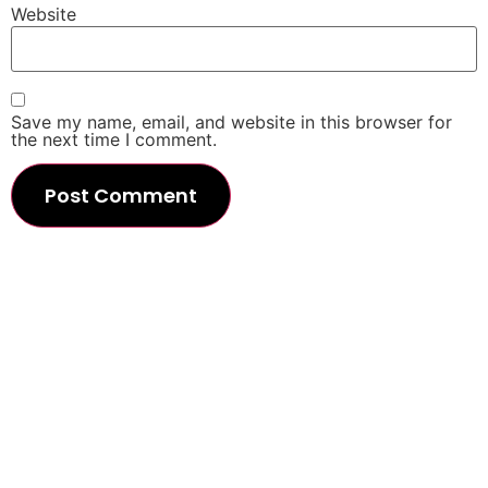
Website
Save my name, email, and website in this browser for
the next time I comment.