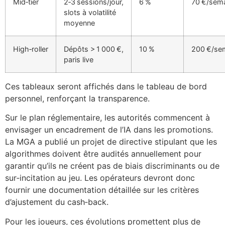
Mid‑tier
2‑3 sessions/jour,
6 %
70 €/sem
slots à volatilité
moyenne
High‑roller
Dépôts > 1 000 €,
10 %
200 €/se
paris live
Ces tableaux seront affichés dans le tableau de bord
personnel, renforçant la transparence.
Sur le plan réglementaire, les autorités commencent à
envisager un encadrement de l’IA dans les promotions.
La MGA a publié un projet de directive stipulant que les
algorithmes doivent être audités annuellement pour
garantir qu’ils ne créent pas de biais discriminants ou de
sur‑incitation au jeu. Les opérateurs devront donc
fournir une documentation détaillée sur les critères
d’ajustement du cash‑back.
Pour les joueurs, ces évolutions promettent plus de