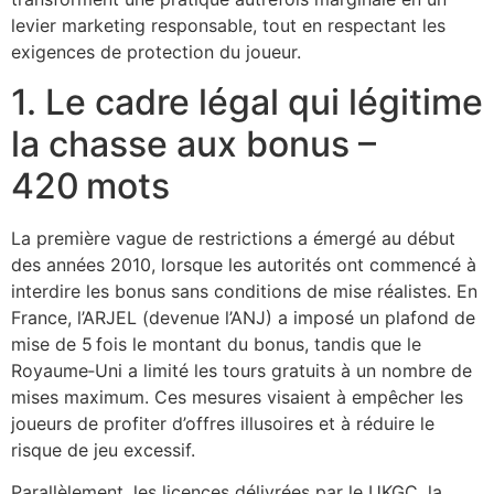
levier marketing responsable, tout en respectant les
exigences de protection du joueur.
1. Le cadre légal qui légitime
la chasse aux bonus –
420 mots
La première vague de restrictions a émergé au début
des années 2010, lorsque les autorités ont commencé à
interdire les bonus sans conditions de mise réalistes. En
France, l’ARJEL (devenue l’ANJ) a imposé un plafond de
mise de 5 fois le montant du bonus, tandis que le
Royaume‑Uni a limité les tours gratuits à un nombre de
mises maximum. Ces mesures visaient à empêcher les
joueurs de profiter d’offres illusoires et à réduire le
risque de jeu excessif.
Parallèlement, les licences délivrées par le UKGC, la