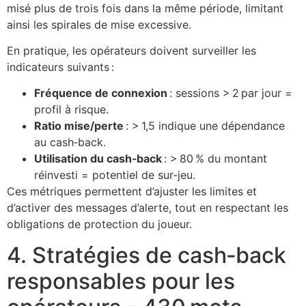
misé plus de trois fois dans la même période, limitant
ainsi les spirales de mise excessive.
En pratique, les opérateurs doivent surveiller les
indicateurs suivants :
Fréquence de connexion
: sessions > 2 par jour =
profil à risque.
Ratio mise/perte
: > 1,5 indique une dépendance
au cash‑back.
Utilisation du cash‑back
: > 80 % du montant
réinvesti = potentiel de sur‑jeu.
Ces métriques permettent d’ajuster les limites et
d’activer des messages d’alerte, tout en respectant les
obligations de protection du joueur.
4. Stratégies de cash‑back
responsables pour les