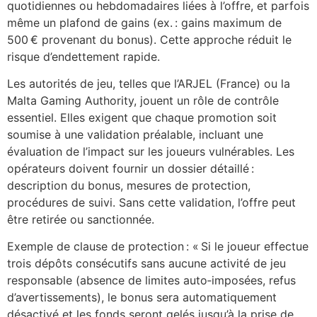
quotidiennes ou hebdomadaires liées à l’offre, et parfois
même un plafond de gains (ex. : gains maximum de
500 € provenant du bonus). Cette approche réduit le
risque d’endettement rapide.
Les autorités de jeu, telles que l’ARJEL (France) ou la
Malta Gaming Authority, jouent un rôle de contrôle
essentiel. Elles exigent que chaque promotion soit
soumise à une validation préalable, incluant une
évaluation de l’impact sur les joueurs vulnérables. Les
opérateurs doivent fournir un dossier détaillé :
description du bonus, mesures de protection,
procédures de suivi. Sans cette validation, l’offre peut
être retirée ou sanctionnée.
Exemple de clause de protection : « Si le joueur effectue
trois dépôts consécutifs sans aucune activité de jeu
responsable (absence de limites auto‑imposées, refus
d’avertissements), le bonus sera automatiquement
désactivé et les fonds seront gelés jusqu’à la prise de