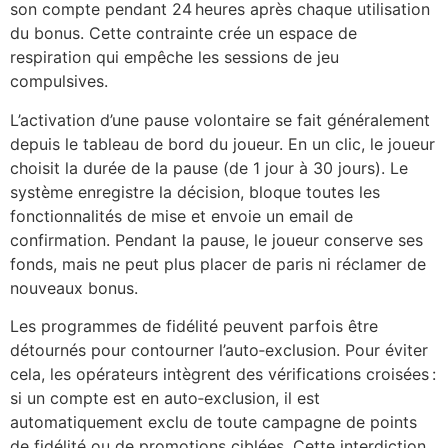
son compte pendant 24 heures après chaque utilisation
du bonus. Cette contrainte crée un espace de
respiration qui empêche les sessions de jeu
compulsives.
L’activation d’une pause volontaire se fait généralement
depuis le tableau de bord du joueur. En un clic, le joueur
choisit la durée de la pause (de 1 jour à 30 jours). Le
système enregistre la décision, bloque toutes les
fonctionnalités de mise et envoie un email de
confirmation. Pendant la pause, le joueur conserve ses
fonds, mais ne peut plus placer de paris ni réclamer de
nouveaux bonus.
Les programmes de fidélité peuvent parfois être
détournés pour contourner l’auto‑exclusion. Pour éviter
cela, les opérateurs intègrent des vérifications croisées :
si un compte est en auto‑exclusion, il est
automatiquement exclu de toute campagne de points
de fidélité ou de promotions ciblées. Cette interdiction