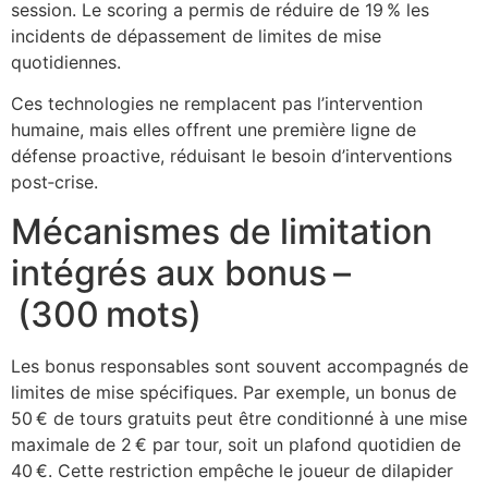
session. Le scoring a permis de réduire de 19 % les
incidents de dépassement de limites de mise
quotidiennes.
Ces technologies ne remplacent pas l’intervention
humaine, mais elles offrent une première ligne de
défense proactive, réduisant le besoin d’interventions
post‑crise.
Mécanismes de limitation
intégrés aux bonus –
(300 mots)
Les bonus responsables sont souvent accompagnés de
limites de mise spécifiques. Par exemple, un bonus de
50 € de tours gratuits peut être conditionné à une mise
maximale de 2 € par tour, soit un plafond quotidien de
40 €. Cette restriction empêche le joueur de dilapider