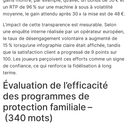
un RTP de 96 % sur une machine à sous à volatilité
moyenne, le gain attendu après 30 x la mise est de 48 €.
L’impact de cette transparence est mesurable. Selon
une enquête interne réalisée par un opérateur européen,
le taux de désengagement volontaire a augmenté de
15 % lorsqu’une infographie claire était affichée, tandis
que la satisfaction client a progressé de 9 points sur
100. Les joueurs perçoivent ces efforts comme un signe
de confiance, ce qui renforce la fidélisation à long
terme.
Évaluation de l’efficacité
des programmes de
protection familiale –
(340 mots)