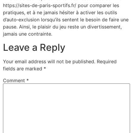
https://sites-de-paris-sportifs.fr/ pour comparer les
pratiques, et à ne jamais hésiter à activer les outils
d’auto‑exclusion lorsqu’ils sentent le besoin de faire une
pause. Ainsi, le plaisir du jeu reste un divertissement,
jamais une contrainte.
Leave a Reply
Your email address will not be published.
Required
fields are marked
*
Comment
*