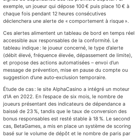
exemple, un joueur qui dépose 100 € puis place 10 € à
chaque fois pendant 12 heures consécutives
déclenchera une alerte de « comportement à risque ».
Ces alertes alimentent un tableau de bord en temps réel
accessible aux responsables de la conformité. Le
tableau indique : le joueur concerné, le type d’alerte
(débit élevé, fréquence élevée, dépassement de limite),
et propose des actions automatisées – envoi d’un
message de prévention, mise en pause du compte ou
suggestion d’une auto‑exclusion temporaire.
Étude de cas : le site AlphaCasino a intégré un moteur
d’IA en 2022. En l’espace de six mois, le nombre de
joueurs présentant des indicateurs de dépendance a
baissé de 23 %, tandis que le taux de conversion des
bonus responsables est resté stable à 18 %. Le second
cas, BetaGames, a mis en place un système de scoring
basé sur le volume de dépôt et le nombre de paris par