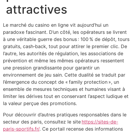
attractives
Le marché du casino en ligne vit aujourd’hui un
paradoxe fascinant. D’un côté, les opérateurs se livrent
à une véritable guerre des bonus : 100 % de dépôt, tours
gratuits, cash‑back, tout pour attirer le premier clic. De
l’autre, les autorités de régulation, les associations de
prévention et même les mêmes opérateurs ressentent
une pression grandissante pour garantir un
environnement de jeu sain. Cette dualité se traduit par
l’émergence du concept de « family protection », un
ensemble de mesures techniques et humaines visant à
limiter les dérives tout en conservant l’aspect ludique et
la valeur perçue des promotions.
Pour découvrir d’autres pratiques responsables dans le
secteur des paris, consultez le site
https://sites-de-
paris-sportifs.fr/
. Ce portail recense des informations