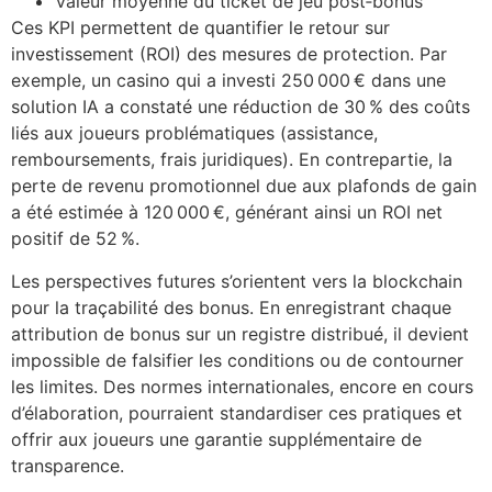
Valeur moyenne du ticket de jeu post‑bonus
Ces KPI permettent de quantifier le retour sur
investissement (ROI) des mesures de protection. Par
exemple, un casino qui a investi 250 000 € dans une
solution IA a constaté une réduction de 30 % des coûts
liés aux joueurs problématiques (assistance,
remboursements, frais juridiques). En contrepartie, la
perte de revenu promotionnel due aux plafonds de gain
a été estimée à 120 000 €, générant ainsi un ROI net
positif de 52 %.
Les perspectives futures s’orientent vers la blockchain
pour la traçabilité des bonus. En enregistrant chaque
attribution de bonus sur un registre distribué, il devient
impossible de falsifier les conditions ou de contourner
les limites. Des normes internationales, encore en cours
d’élaboration, pourraient standardiser ces pratiques et
offrir aux joueurs une garantie supplémentaire de
transparence.