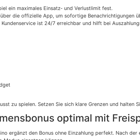
el ein maximales Einsatz‑ und Verlustlimit fest.
 über die offizielle App, um sofortige Benachrichtigungen ü
Kundenservice ist 24/7 erreichbar und hilft bei Auszahlung
udget
t zu spielen. Setzen Sie sich klare Grenzen und halten Si
mmensbonus optimal mit Freis
o ergänzt den Bonus ohne Einzahlung perfekt. Nach der er