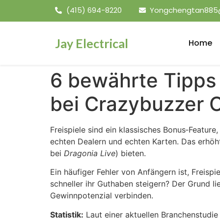
(415) 694-8220
Yongchengtan885
Jay Electrical
Home
6 bewährte Tipps 
bei Crazybuzzer 
Freispiele sind ein klassisches Bonus‑Feature
echten Dealern und echten Karten. Das erhöht
bei
Dragonia Live
) bieten.
Ein häufiger Fehler von Anfängern ist, Freisp
schneller ihr Guthaben steigern? Der Grund li
Gewinnpotenzial verbinden.
Statistik:
Laut einer aktuellen Branchenstudie 