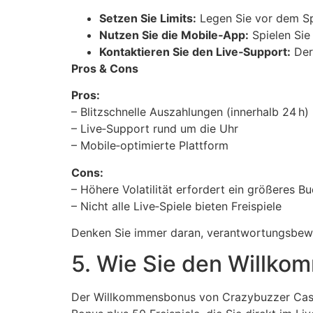
Setzen Sie Limits:
Legen Sie vor dem Spi
Nutzen Sie die Mobile‑App:
Spielen Sie
Kontaktieren Sie den Live‑Support:
Der 
Pros & Cons
Pros:
– Blitzschnelle Auszahlungen (innerhalb 24 h)
– Live‑Support rund um die Uhr
– Mobile‑optimierte Plattform
Cons:
– Höhere Volatilität erfordert ein größeres B
– Nicht alle Live‑Spiele bieten Freispiele
Denken Sie immer daran, verantwortungsbewuss
5. Wie Sie den Willko
Der Willkommensbonus von Crazybuzzer Casin