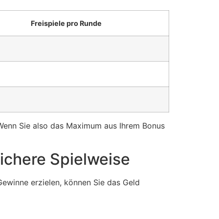
Freispiele pro Runde
. Wenn Sie also das Maximum aus Ihrem Bonus
sichere Spielweise
 Gewinne erzielen, können Sie das Geld