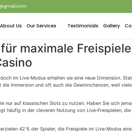
@gmail.com
About Us
Our Services
Testimonials
Gallery
Co
für maximale Freispiel
Casino
, doch im Live‑Modus erhalten sie eine neue Dimension. Sta
 die Immersion und oft auch die Gewinnchancen, weil viele 
iele nur auf klassischen Slots zu nutzen. Haben Sie sich je
egt häufig in der cleveren Nutzung von Live‑Freispielen, die
erzielen 42 % der Spieler, die Freispiele im Live‑Modus ei