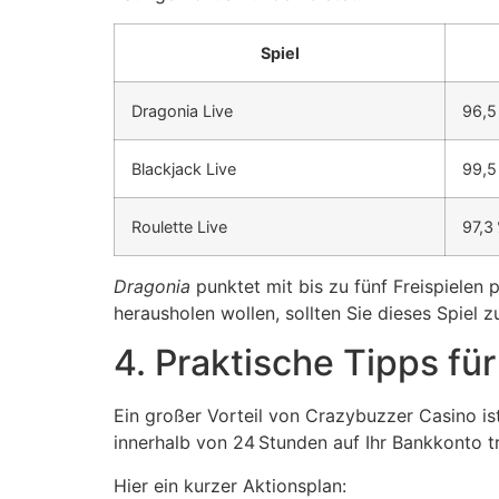
Spiel
Dragonia Live
96,5
Blackjack Live
99,5
Roulette Live
97,3
Dragonia
punktet mit bis zu fünf Freispiele
herausholen wollen, sollten Sie dieses Spiel z
4. Praktische Tipps fü
Ein großer Vorteil von Crazybuzzer Casino ist
innerhalb von 24 Stunden auf Ihr Bankkonto tr
Hier ein kurzer Aktionsplan: