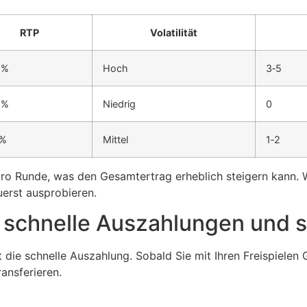
RTP
Volatilität
 %
Hoch
3‑5
 %
Niedrig
0
 %
Mittel
1‑2
n pro Runde, was den Gesamtertrag erheblich steigern kann
uerst ausprobieren.
r schnelle Auszahlungen und 
 die schnelle Auszahlung. Sobald Sie mit Ihren Freispielen
ansferieren.