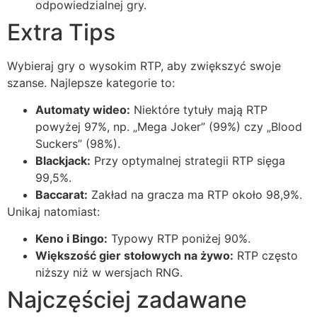
odpowiedzialnej gry.
Extra Tips
Wybieraj gry o wysokim RTP, aby zwiększyć swoje
szanse. Najlepsze kategorie to:
Automaty wideo:
Niektóre tytuły mają RTP
powyżej 97%, np. „Mega Joker” (99%) czy „Blood
Suckers” (98%).
Blackjack:
Przy optymalnej strategii RTP sięga
99,5%.
Baccarat:
Zakład na gracza ma RTP około 98,9%.
Unikaj natomiast:
Keno i Bingo:
Typowy RTP poniżej 90%.
Większość gier stołowych na żywo:
RTP często
niższy niż w wersjach RNG.
Najczęściej zadawane