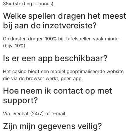
35x (storting + bonus).
Welke spellen dragen het meest
bij aan de inzetvereiste?
Gokkasten dragen 100% bij, tafelspellen vaak minder
(bijv. 10%).
Is er een app beschikbaar?
Het casino biedt een mobiel geoptimaliseerde website
die via de browser werkt, geen app.
Hoe neem ik contact op met
support?
Via livechat (24/7) of e-mail.
Zijn mijn gegevens veilig?