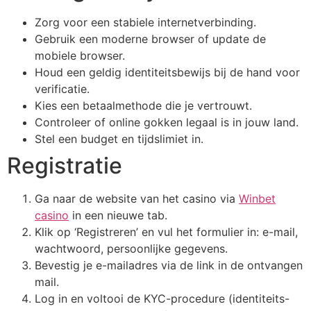
Zorg voor een stabiele internetverbinding.
Gebruik een moderne browser of update de
mobiele browser.
Houd een geldig identiteitsbewijs bij de hand voor
verificatie.
Kies een betaalmethode die je vertrouwt.
Controleer of online gokken legaal is in jouw land.
Stel een budget en tijdslimiet in.
Registratie
Ga naar de website van het casino via
Winbet
casino
in een nieuwe tab.
Klik op ‘Registreren’ en vul het formulier in: e-mail,
wachtwoord, persoonlijke gegevens.
Bevestig je e-mailadres via de link in de ontvangen
mail.
Log in en voltooi de KYC-procedure (identiteits-