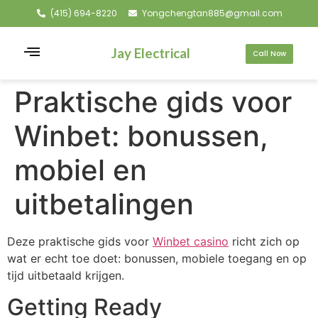
(415) 694-8220
Yongchengtan885@gmail.com
Jay Electrical
Call Now
Praktische gids voor
Winbet: bonussen,
mobiel en
uitbetalingen
Deze praktische gids voor
Winbet casino
richt zich op
wat er echt toe doet: bonussen, mobiele toegang en op
tijd uitbetaald krijgen.
Getting Ready