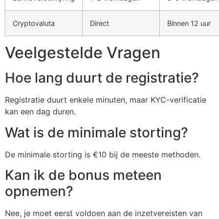
Cryptovaluta
Direct
Binnen 12 uur
Veelgestelde Vragen
Hoe lang duurt de registratie?
Registratie duurt enkele minuten, maar KYC-verificatie
kan een dag duren.
Wat is de minimale storting?
De minimale storting is €10 bij de meeste methoden.
Kan ik de bonus meteen
opnemen?
Nee, je moet eerst voldoen aan de inzetvereisten van