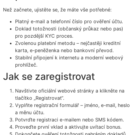
Než začnete, ujistěte se, že máte vše potřebné:
Platný e-mail a telefonní číslo pro ověření účtu.
Doklad totožnosti (občanský průkaz nebo pas)
pro pozdější KYC proces.
Zvolenou platební metodu – nejčastěji kreditní
karta, e-peněženka nebo bankovní převod.
Stabilní připojení k internetu a moderní webový
prohlížeč.
Jak se zaregistrovat
Navštivte oficiální webové stránky a klikněte na
tlačítko „Registrovat“.
Vyplňte registrační formulář – jméno, e-mail, heslo
a měnu účtu.
Potvrďte registraci e-mailem nebo SMS kódem.
Proveďte první vklad a aktivujte uvítací bonus.
Dokončete ověření totožnosti nahráním dokladů.