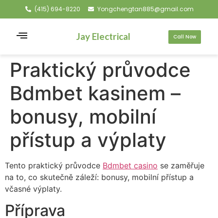
(415) 694-8220
Yongchengtan885@gmail.com
Jay Electrical
Call Now
Praktický průvodce
Bdmbet kasinem –
bonusy, mobilní
přístup a výplaty
Tento praktický průvodce
Bdmbet casino
se zaměřuje
na to, co skutečně záleží: bonusy, mobilní přístup a
včasné výplaty.
Příprava