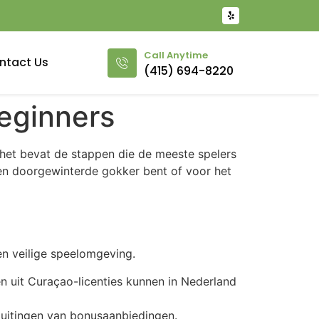
Call Anytime
ntact Us
(415) 694-8220
beginners
– het bevat de stappen die de meeste spelers
een doorgewinterde gokker bent of voor het
n veilige speelomgeving.
en uit Curaçao-licenties kunnen in Nederland
sluitingen van bonusaanbiedingen.