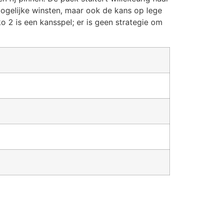
mogelijke winsten, maar ook de kans op lege
o 2 is een kansspel; er is geen strategie om