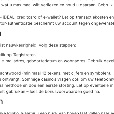
 wat u maximaal wilt verliezen en houd u daaraan. Gebruik
– iDEAL, creditcard of e-wallet? Let op transactiekosten en
tor-authenticatie beschermt uw account tegen ongewenste
n
eist nauwkeurigheid. Volg deze stappen:
lik op ‘Registreren’.
, e-mailadres, geboortedatum en woonadres. Gebruik dezel
achtwoord (minimaal 12 tekens, met cijfers en symbolen).
e u ontvangt. Sommige casino’s vragen ook om uw telefoonnu
taalmethode en doe een eerste storting. Let op eventuele 
ilt gebruiken – lees de bonusvoorwaarden goed na.
n
ke Plinko, waarbij u een puck van boven laat vallen naar een