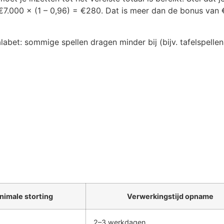
7.000 × (1 – 0,96) = €280. Dat is meer dan de bonus van €1
abet: sommige spellen dragen minder bij (bijv. tafelspellen
nimale storting
Verwerkingstijd opname
2–3 werkdagen