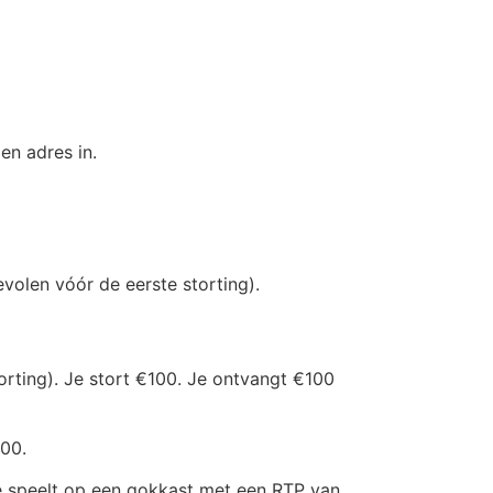
en adres in.
volen vóór de eerste storting).
rting). Je stort €100. Je ontvangt €100
000.
t je speelt op een gokkast met een RTP van