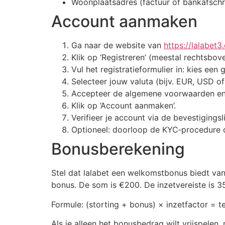
Woonplaatsadres (factuur of bankafschrif
Account aanmaken
Ga naar de website van
https://lalabet3
Klik op ‘Registreren’ (meestal rechtsbove
Vul het registratieformulier in: kies ee
Selecteer jouw valuta (bijv. EUR, USD o
Accepteer de algemene voorwaarden en 
Klik op ‘Account aanmaken’.
Verifieer je account via de bevestigingsli
Optioneel: doorloop de KYC‑procedure d
Bonusberekening
Stel dat lalabet een welkomstbonus biedt van
bonus. De som is €200. De inzetvereiste is 
Formule: (storting + bonus) × inzetfactor = 
Als je alleen het bonusbedrag wilt vrijspelen,