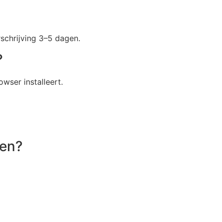
schrijving 3–5 dagen.
?
wser installeert.
den?