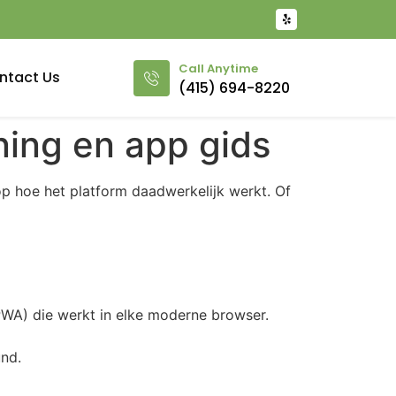
Call Anytime
ntact Us
(415) 694-8220
ning en app gids
op hoe het platform daadwerkelijk werkt. Of
PWA) die werkt in elke moderne browser.
und.