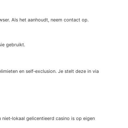
owser. Als het aanhoudt, neem contact op.
ie gebruikt.
imieten en self‑exclusion. Je stelt deze in via
 niet‑lokaal gelicentieerd casino is op eigen