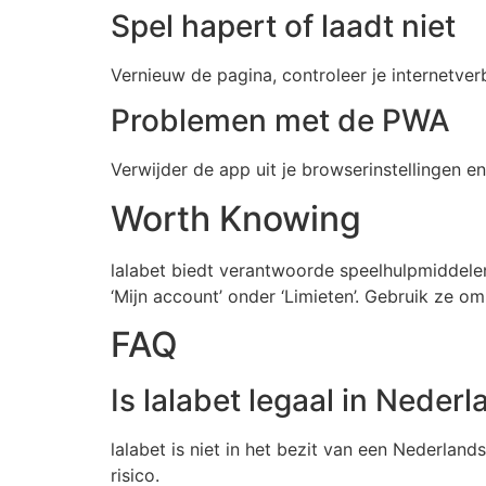
Spel hapert of laadt niet
Vernieuw de pagina, controleer je internetver
Problemen met de PWA
Verwijder de app uit je browserinstellingen e
Worth Knowing
lalabet biedt verantwoorde speelhulpmiddelen: 
‘Mijn account’ onder ‘Limieten’. Gebruik ze o
FAQ
Is lalabet legaal in Neder
lalabet is niet in het bezit van een Nederland
risico.