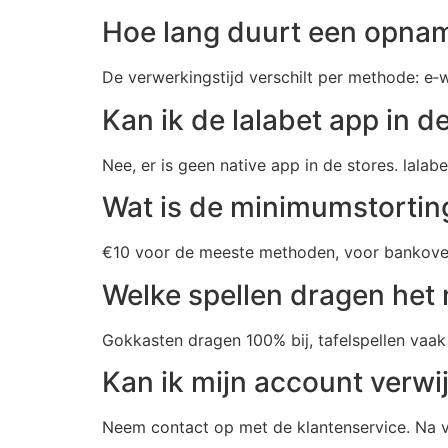
Hoe lang duurt een opna
De verwerkingstijd verschilt per methode: e‑
Kan ik de lalabet app in 
Nee, er is geen native app in de stores. lala
Wat is de minimumstortin
€10 voor de meeste methoden, voor bankover
Welke spellen dragen het
Gokkasten dragen 100% bij, tafelspellen vaa
Kan ik mijn account verwi
Neem contact op met de klantenservice. Na ve