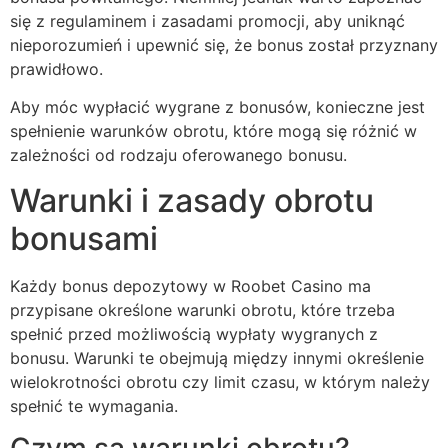
się z regulaminem i zasadami promocji, aby uniknąć
nieporozumień i upewnić się, że bonus został przyznany
prawidłowo.
Aby móc wypłacić wygrane z bonusów, konieczne jest
spełnienie warunków obrotu, które mogą się różnić w
zależności od rodzaju oferowanego bonusu.
Warunki i zasady obrotu
bonusami
Każdy bonus depozytowy w Roobet Casino ma
przypisane określone warunki obrotu, które trzeba
spełnić przed możliwością wypłaty wygranych z
bonusu. Warunki te obejmują między innymi określenie
wielokrotności obrotu czy limit czasu, w którym należy
spełnić te wymagania.