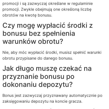
promocji i są zazwyczaj określane w regulaminie
promocji. Zwykle obejmują one określoną liczbę
obrotów na kwotę bonusu.
Czy mogę wypłacić środki z
bonusu bez spełnienia
warunków obrotu?
Nie, aby móc wypłacić środki, musisz spełnić warunki
obrotu przypisane do danego bonusu.
Jak długo muszę czekać na
przyznanie bonusu po
dokonaniu depozytu?
Bonus jest zazwyczaj przyznawany automatycznie po
zaksięgowaniu depozytu na koncie gracza.