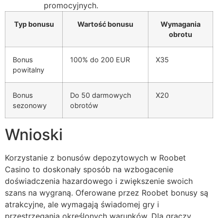
promocyjnych.
Typ bonusu
Wartość bonusu
Wymagania
obrotu
Bonus
100% do 200 EUR
X35
powitalny
Bonus
Do 50 darmowych
X20
sezonowy
obrotów
Wnioski
Korzystanie z bonusów depozytowych w Roobet
Casino to doskonały sposób na wzbogacenie
doświadczenia hazardowego i zwiększenie swoich
szans na wygraną. Oferowane przez Roobet bonusy są
atrakcyjne, ale wymagają świadomej gry i
przestrzegania określonych warunków. Dla graczy