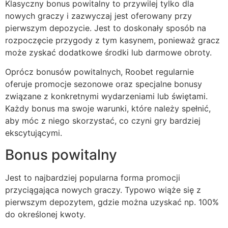
Klasyczny bonus powitalny to przywilej tylko dla
nowych graczy i zazwyczaj jest oferowany przy
pierwszym depozycie. Jest to doskonały sposób na
rozpoczęcie przygody z tym kasynem, ponieważ gracz
może zyskać dodatkowe środki lub darmowe obroty.
Oprócz bonusów powitalnych, Roobet regularnie
oferuje promocje sezonowe oraz specjalne bonusy
związane z konkretnymi wydarzeniami lub świętami.
Każdy bonus ma swoje warunki, które należy spełnić,
aby móc z niego skorzystać, co czyni gry bardziej
ekscytującymi.
Bonus powitalny
Jest to najbardziej popularna forma promocji
przyciągająca nowych graczy. Typowo wiąże się z
pierwszym depozytem, gdzie można uzyskać np. 100%
do określonej kwoty.