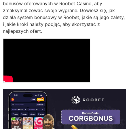
bonusów oferowanych w Roobet Casino, aby
zmaksymalizować swoje wygrane. Dowiesz się, jak
działa system bonusowy w Roobet, jakie są jego zalety,
i jakie kroki należy podjąć, aby skorzystać z
najlepszych ofert.