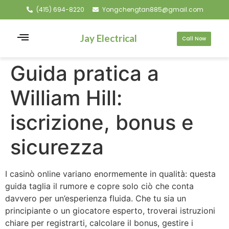
(415) 694-8220
Yongchengtan885@gmail.com
Jay Electrical
Call Now
Guida pratica a
William Hill:
iscrizione, bonus e
sicurezza
I casinò online variano enormemente in qualità: questa
guida taglia il rumore e copre solo ciò che conta
davvero per un’esperienza fluida. Che tu sia un
principiante o un giocatore esperto, troverai istruzioni
chiare per registrarti, calcolare il bonus, gestire i