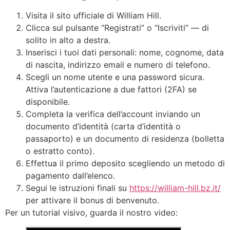
Visita il sito ufficiale di William Hill.
Clicca sul pulsante “Registrati” o “Iscriviti” — di
solito in alto a destra.
Inserisci i tuoi dati personali: nome, cognome, data
di nascita, indirizzo email e numero di telefono.
Scegli un nome utente e una password sicura.
Attiva l’autenticazione a due fattori (2FA) se
disponibile.
Completa la verifica dell’account inviando un
documento d’identità (carta d’identità o
passaporto) e un documento di residenza (bolletta
o estratto conto).
Effettua il primo deposito scegliendo un metodo di
pagamento dall’elenco.
Segui le istruzioni finali su
https://william-hill.bz.it/
per attivare il bonus di benvenuto.
Per un tutorial visivo, guarda il nostro video: