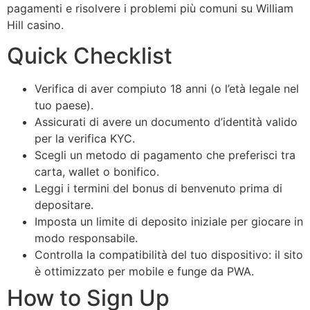
pagamenti e risolvere i problemi più comuni su William
Hill casino.
Quick Checklist
Verifica di aver compiuto 18 anni (o l’età legale nel
tuo paese).
Assicurati di avere un documento d’identità valido
per la verifica KYC.
Scegli un metodo di pagamento che preferisci tra
carta, wallet o bonifico.
Leggi i termini del bonus di benvenuto prima di
depositare.
Imposta un limite di deposito iniziale per giocare in
modo responsabile.
Controlla la compatibilità del tuo dispositivo: il sito
è ottimizzato per mobile e funge da PWA.
How to Sign Up