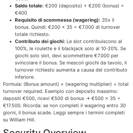
Saldo totale:
€200 (deposito) + €200 (bonus) =
€400
Requisito di scommessa (wagering):
35x il
bonus. Quindi: €200 × 35 = €7.000 di turnover
totale richiesto.
Contributo dei giochi:
Le slot contribuiscono al
100%, le roulette e il blackjack solo al 10-20%. Se
giochi solo slot, devi scommettere €7.000 per
svincolare il bonus. Se mescoli giochi da tavolo, il
turnover richiesto aumenta a causa del contributo
inferiore.
Formula: (Bonus amount) × (wagering multiplier) = total
turnover required. Esempio con deposito massimo:
depositi €500, ricevi €500 di bonus → €500 × 35 =
€17.500. Ricorda: se non completi il wagering entro 30
giorni, il bonus scade. Leggi sempre i termini completi
su William Hill.
Security Overview